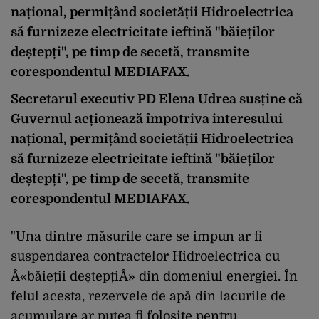
național, permițând societății Hidroelectrica
să furnizeze electricitate ieftină "băieților
deștepți", pe timp de secetă, transmite
corespondentul MEDIAFAX.
Secretarul executiv PD Elena Udrea susține că
Guvernul acționează împotriva interesului
național, permițând societății Hidroelectrica
să furnizeze electricitate ieftină "băieților
deștepți", pe timp de secetă, transmite
corespondentul MEDIAFAX.
"Una dintre măsurile care se impun ar fi
suspendarea contractelor Hidroelectrica cu
Â«băieții deștepțiÂ» din domeniul energiei. În
felul acesta, rezervele de apă din lacurile de
acumulare ar putea fi folosite pentru