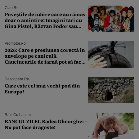
rutină
Ciao.ro
Poveştile de iubire care au rămas
doar o amintire! Imagini tari cu
Gina Pistol, Răzvan Fodor sau
Andra Măruţă şi foştii parteneri
Promotor.ro
2026: Care e presiunea corectă în
anvelope pe caniculă.
Cauciucurile de iarnă pot să facă
explozie la peste 40°C?
Descopera.ro
Care este cel mai vechi pod din
Europa?
Râzi Cu Lacrimi
BANCUL ZILEI. Badea Gheorghe: –
Nu pot face dragoste!