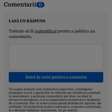
Comentarii
0
LASĂ UN RĂSPUNS
Trebuie să fii
autentificat
pentru a publica un
comentariu.
Intră în cont pentru a comenta
Vă rugăm să țineți cont că folosirea injuriilor, a limbajului
instigator la ură, a apelurilor la violență sau trimiterea repetată,
în mod abuziv, a aceluiași comentariu pot duce nu doar la
ștergerea mesajului, ci și la suspendarea temporară a dreptului
de a comenta. Site-ul nostru încurajează dezbaterile aprinse, dar
civilizate. Vă mulțumim pentru înțelegere și pentru contribuția
la o discuție bazată pe argumente, nu pe atacuri.