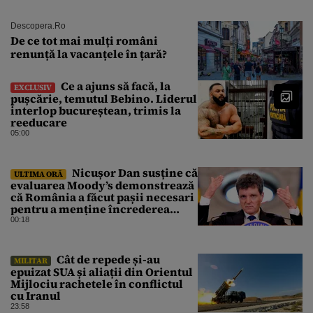
Descopera.ro
De ce tot mai mulți români
renunță la vacanțele în țară?
Ce a ajuns să facă, la
EXCLUSIV
pușcărie, temutul Bebino. Liderul
interlop bucureștean, trimis la
reeducare
05:00
Nicușor Dan susține că
ULTIMA ORĂ
evaluarea Moody’s demonstrează
că România a făcut pașii necesari
pentru a menține încrederea
investitorilor: „Totuși,
00:18
perspectiva rămâne rezervată”
Cât de repede și-au
MILITAR
epuizat SUA și aliații din Orientul
Mijlociu rachetele în conflictul
cu Iranul
23:58