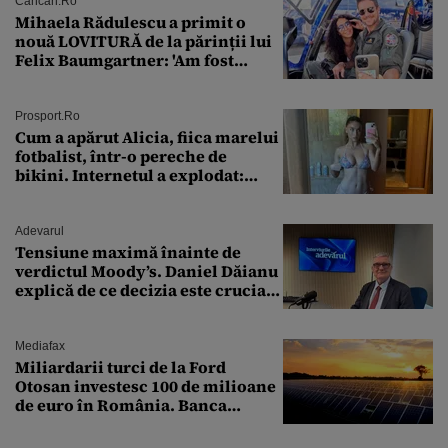
Cancan.ro
Mihaela Rădulescu a primit o
nouă LOVITURĂ de la părinții lui
Felix Baumgartner: 'Am fost
ȘTEARSĂ complet din
Prosport.ro
Cum a apărut Alicia, fiica marelui
fotbalist, într-o pereche de
bikini. Internetul a explodat:
„Zeiță superbă!”
Adevarul
Tensiune maximă înainte de
verdictul Moody’s. Daniel Dăianu
explică de ce decizia este crucială
pentru economia României
Mediafax
Miliardarii turci de la Ford
Otosan investesc 100 de milioane
de euro în România. Banca
Transilvania le acordă o
finanțare uriașă