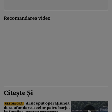
Recomandarea video
Citește Și
A început operaţiunea
ULTIMA ORĂ
de scufundare a celor patru barje,
în Dunăre, pentru creşterea