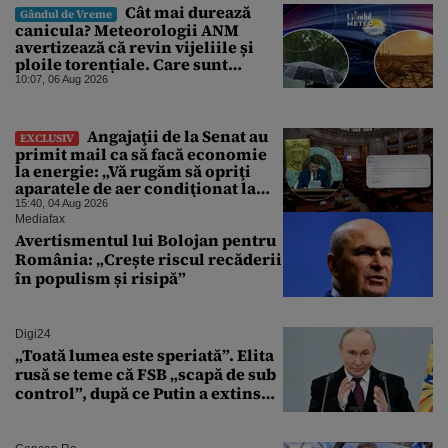
Cât mai durează
Gândul de Vreme
canicula? Meteorologii ANM
avertizează că revin vijeliile și
ploile torențiale. Care sunt
zonele vizate, începând chiar de
10:07, 06 Aug 2026
azi
Angajaţii de la Senat au
EXCLUSIV
primit mail ca să facă economie
la energie: „Vă rugăm să opriţi
aparatele de aer condiţionat la
sfârşitul programului”
15:40, 04 Aug 2026
Mediafax
Avertismentul lui Bolojan pentru
România: „Crește riscul recăderii
în populism și risipă”
Digi24
„Toată lumea este speriată”. Elita
rusă se teme că FSB „scapă de sub
control”, după ce Putin a extins
puterea serviciului