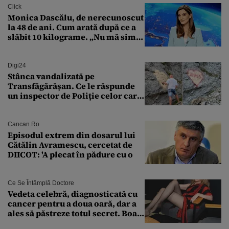
Click
Monica Dascălu, de nerecunoscut
la 48 de ani. Cum arată după ce a
slăbit 10 kilograme. „Nu mă simt
bine în această perioadă”
Digi24
Stânca vandalizată pe
Transfăgărășan. Ce le răspunde
un inspector de Poliție celor care
întreabă: „Dar ce a făcut?”
Cancan.ro
Episodul extrem din dosarul lui
Cătălin Avramescu, cercetat de
DIICOT: 'A plecat în pădure cu o
Ce Se Întâmplă Doctore
Vedeta celebră, diagnosticată cu
cancer pentru a doua oară, dar a
ales să păstreze totul secret. Boala
a fost descoperită la un control de