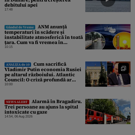
debitului apei
17:48
ANM anunță
Gândul de Vreme
temperaturi în scădere și
instabilitate atmosferică în toată
țara. Cum va fi vremea în
București și când vin vijeliile
10:15
Cum sacrifică
ANALIZA de 10
Vladimir Putin economia Rusiei
pe altarul războiului. Atlantic
Council: O criză profundă ar
putea forța Kremlinul să apeleze
10:00
la ultimele resurse ale Băncii
Centrale
Alarmă în Bragadiru.
NEWS ALERT
Trei persoane au ajuns la spital
intoxicate cu gaze
14:54, 06 Aug 2026