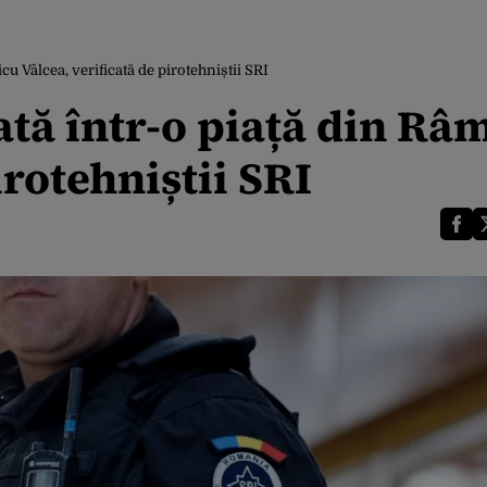
cu Vâlcea, verificată de pirotehniștii SRI
ată într-o piață din Râ
irotehniștii SRI