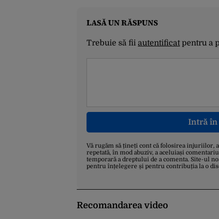
LASĂ UN RĂSPUNS
Trebuie să fii
autentificat
pentru a 
Intră î
Vă rugăm să țineți cont că folosirea injuriilor, 
repetată, în mod abuziv, a aceluiași comentariu
temporară a dreptului de a comenta. Site-ul no
pentru înțelegere și pentru contribuția la o di
Recomandarea video