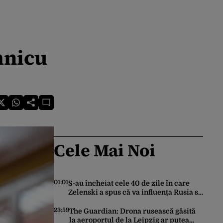
mnicu
Cele Mai Noi
01:01
S-au încheiat cele 40 de zile în care
Zelenski a spus că va influența Rusia să
ceară pace. Ce rezultate a adus
operațiunea Kievului
23:59
The Guardian: Drona rusească găsită
la aeroportul de la Leipzig ar putea