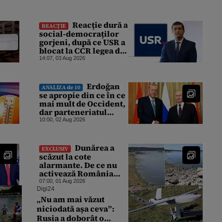
Reacție dură a
REACȚIE
social-democraților
gorjeni, după ce USR a
blocat la CCR legea de
finalizare a
14:07, 03 Aug 2026
hidrocentralelor
abandonate. „Nu ne-ar
surprinde dacă Miruță
Erdoğan
ANALIZA de 10
și USR ar acuza PSD și
se apropie din ce în ce
de faptul că asupra
mai mult de Occident,
Europei s-a abătut o
dar parteneriatul
cupolă de foc”
dintre Rusia și Turcia
10:00, 02 Aug 2026
rezistă. De ce nu este
Moscova îngrijorată
de orientarea spre vest
Dunărea a
EXCLUSIV
a Ankarei
scăzut la cote
alarmante. De ce nu
activează România
mecanismele
07:00, 01 Aug 2026
europene de
Digi24
cooperare? Expert:
„Nu am mai văzut
„Nu cred că a sta și a
niciodată așa ceva”:
aștepta ploaia
Rusia a doborât o