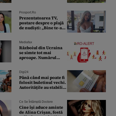
reprezintă o strategie
dronă portugheză rară
viabilă”
și o va studia la un
institut de cercetare
Prosport.ro
Prezentatoarea TV,
postare despre o plajă
de nudiști: „Bine te-am
găsit, Amsterdam”
Mediafax
Războiul din Ucraina
se simte tot mai
aproape. Numărul
alertelor RO-Alert din
Tulcea a explodat
Digi24
Până când mai poate fi
folosit buletinul vechi.
Autoritățile au stabilit
pentru cine se mai
eliberează cartea de
identitate model 1997
Ce Se Întâmplă Doctore
Cine își aduce aminte
de Alina Crișan, fostă