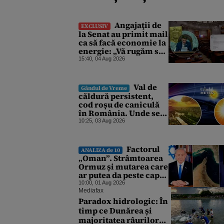
Angajaţii de
EXCLUSIV
la Senat au primit mail
ca să facă economie la
energie: „Vă rugăm să
opriţi aparatele de aer
15:40, 04 Aug 2026
condiţionat la
sfârşitul programului”
Val de
Gândul de Vreme
căldură persistent,
cod roșu de caniculă
în România. Unde se
vor înregistra
10:25, 03 Aug 2026
temperaturi de 40 de
grade, potrivit ANM
Factorul
ANALIZA de 10
„Oman”. Strâmtoarea
Ormuz și mutarea care
ar putea da peste cap
toate planurile
10:00, 01 Aug 2026
Iranului
Mediafax
Paradox hidrologic: În
timp ce Dunărea și
majoritatea râurilor