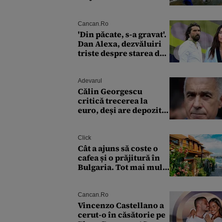
scad, Someșul ar putea
fi singurul mare râu cu
debite în creștere
Cancan.ro
'Din păcate, s-a gravat'.
Dan Alexa, dezvăluiri
triste despre starea de
sănătate a Alinei
Pușcău. Ce discuție au
avut cu două zile în
Adevarul
urmă
Călin Georgescu
critică trecerea la
euro, deși are depozite
în moneda europeană:
„Renunți la leu,
renunți la
Click
suveranitate”
Cât a ajuns să coste o
cafea și o prăjitură în
Bulgaria. Tot mai mulți
turiști se plâng de
prețurile ridicate
Cancan.ro
Vincenzo Castellano a
cerut-o în căsătorie pe