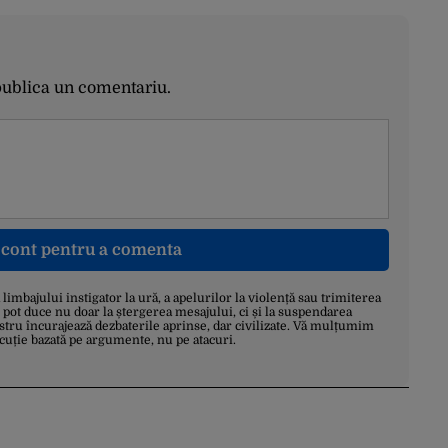
publica un comentariu.
n cont pentru a comenta
a limbajului instigator la ură, a apelurilor la violență sau trimiterea
 pot duce nu doar la ștergerea mesajului, ci și la suspendarea
stru încurajează dezbaterile aprinse, dar civilizate. Vă mulțumim
scuție bazată pe argumente, nu pe atacuri.