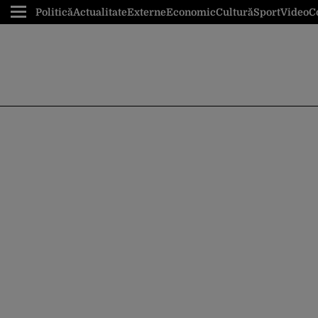
Politică
Actualitate
Externe
Economic
Cultură
Sport
Video
C