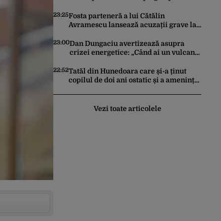
constitui un act de escaladare a
tensiunilor NATO-Rusia
23:25
Fosta parteneră a lui Cătălin
Avramescu lansează acuzații grave la
adresa acestuia și explică de ce a
sesizat DIICOT: „Făcea baie complet
23:00
Dan Dungaciu avertizează asupra
dezbrăcat cu copiii”. Fostul consilier
crizei energetice: „Când ai un vulcan
prezidențial respinge acuzațiile
deasupra, nu stai să găsești soluții cu
leucoplast”
22:52
Tatăl din Hunedoara care și-a ținut
copilul de doi ani ostatic și a amenințat
că îl ucide a fost reținut pentru 24 de
ore
Vezi toate articolele