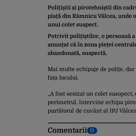
Polițiștii și pirotehniștii din ca
piață din Râmnicu Vâlcea, unde o
unui colet suspect.
Potrivit polițiștilor, o persoană 
anunțat că în zona pieței centra
abandonată, suspectă.
Mai multe echipaje de polițe, dar 
fața locului.
„A fost sesizat un colet susopect,
perimetrul. Intervine echipa piro
purtătorul de cuvânt al IPJ Vâlcea
Comentarii
0