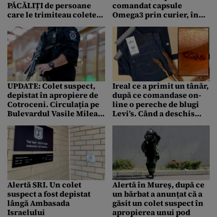
PĂCĂLIȚI de persoane
comandat capsule
care le trimiteau colete
Omega3 prin curier, în
cu plasa ramburs. Ce se
valoare de 408 lei
afla în interiorul
pachetelor
UPDATE: Colet suspect,
Ireal ce a primit un tânăr,
depistat în apropiere de
după ce comandase on-
Cotroceni. Circulația pe
line o pereche de blugi
Bulevardul Vasile Milea,
Levi’s. Când a deschis
blocată
coletul, a crezut că nu
vede bine
Alertă SRI. Un colet
Alertă în Mureș, după ce
suspect a fost depistat
un bărbat a anunțat că a
lângă Ambasada
găsit un colet suspect în
Israelului
apropierea unui pod