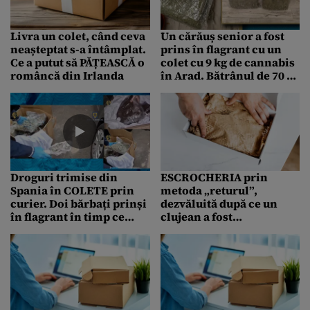
Livra un colet, când ceva
Un cărăuș senior a fost
neașteptat s-a întâmplat.
prins în flagrant cu un
Ce a putut să PĂȚEASCĂ o
colet cu 9 kg de cannabis
româncă din Irlanda
în Arad. Bătrânul de 70 de
ani a fost plasat în arest
la domiciliu
Droguri trimise din
ESCROCHERIA prin
Spania în COLETE prin
metoda „returul”,
curier. Doi bărbați prinși
dezvăluită după ce un
în flagrant în timp ce
clujean a fost
ridicau coletele din
condamnat. Cum a reușit
Dâmbovița și Prahova
să bărbatul să înșele
eMAG cu 9.700 de lei?