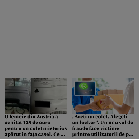
O femeie din Austria a
„Aveți un colet. Alegeți
achitat 125 de euro
un locker”. Un nou val de
pentru un colet misterios
fraude face victime
apărut în fața casei. Ce a
printre utilizatorii de pe