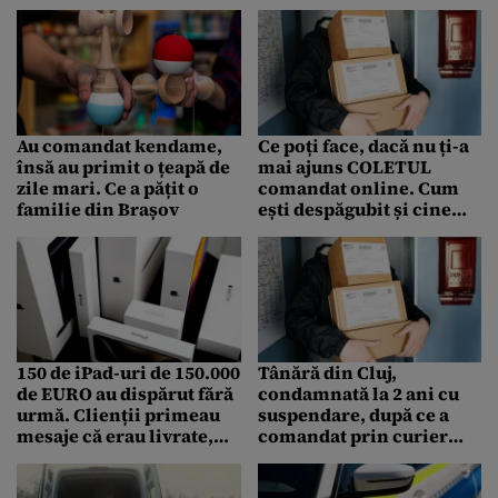
urmat a fost un șoc
WhatsApp: Cum
funcţionează
escrocheria
Au comandat kendame,
Ce poți face, dacă nu ți-a
însă au primit o țeapă de
mai ajuns COLETUL
zile mari. Ce a pățit o
comandat online. Cum
familie din Brașov
ești despăgubit și cine
este responsabil
150 de iPad-uri de 150.000
Tânără din Cluj,
de EURO au dispărut fără
condamnată la 2 ani cu
urmă. Clienții primeau
suspendare, după ce a
mesaje că erau livrate,
comandat prin curier
dar coletele n-au ajuns la
„ajutor natural pentru
destinație
RELAXARE”. Ce era în