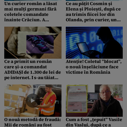
Un curier român a lăsat
Ce au pățit Cosmin și
mai mulți germani fără
Elena și Ploiești, după ce
coletele comandate
au trimis fiicei lor din
înainte Crăciun. A
Olanda, prin curier, un
FURAT bunuri în valoare
laptop
de 5.000 de euro, dar a
fost prins rapid
Ce a primit un român
Atenție! Coletul ”blocat”,
care și-a comandat
o nouă înșelăciune face
ADIDAȘI de 1.300 de lei de
victime în România
pe internet. I s-au tăiat
picioarele, când a
deschis coletul!
O nouă metodă de fraudă:
Cum a fost „țepuit” Vasile
Mii de români au fost
din Vaslui, după ce a