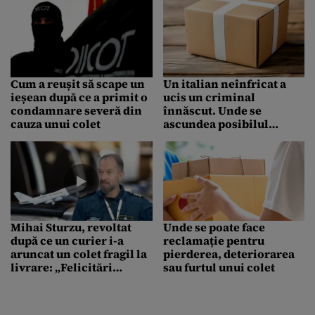
Cum a reușit să scape un
Un italian neînfricat a
ieșean după ce a primit o
ucis un criminal
condamnare severă din
înnăscut. Unde se
cauza unui colet
ascundea posibilul
asasin
Mihai Sturzu, revoltat
Unde se poate face
după ce un curier i-a
reclamație pentru
aruncat un colet fragil la
pierderea, deteriorarea
livrare: „Felicitări
sau furtul unui colet
pentru «delicatețe»”