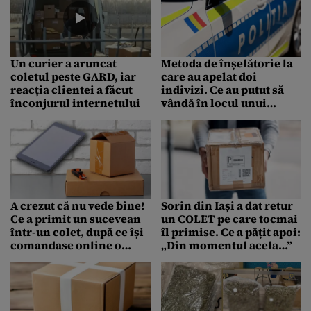
colet, de fapt
Un curier a aruncat
Metoda de înșelătorie la
coletul peste GARD, iar
care au apelat doi
reacția clientei a făcut
indivizi. Ce au putut să
înconjurul internetului
vândă în locul unui
telefon mobil. Au fost
reținuți de Poliție
A crezut că nu vede bine!
Sorin din Iași a dat retur
Ce a primit un sucevean
un COLET pe care tocmai
într-un colet, după ce își
îl primise. Ce a pățit apoi:
comandase online o
„Din momentul acela…”
tabletă, cu 280 lei