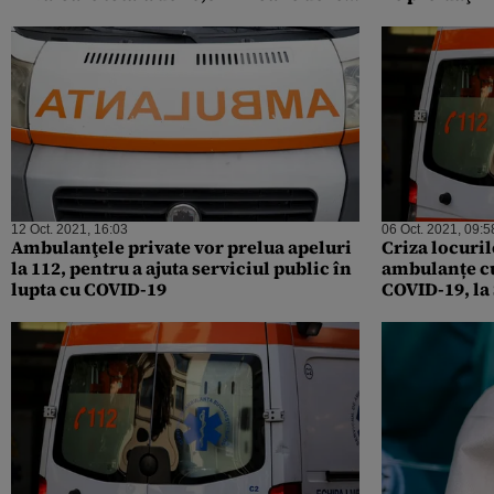
distribuite în România. Raed Arafat: Le
vor înlocui pe cele pe care le avem din
2009
12 Oct. 2021, 16:03
06 Oct. 2021, 09:5
Ambulanţele private vor prelua apeluri
Criza locuril
la 112, pentru a ajuta serviciul public în
ambulanțe cu
lupta cu COVID-19
COVID-19, la 
București