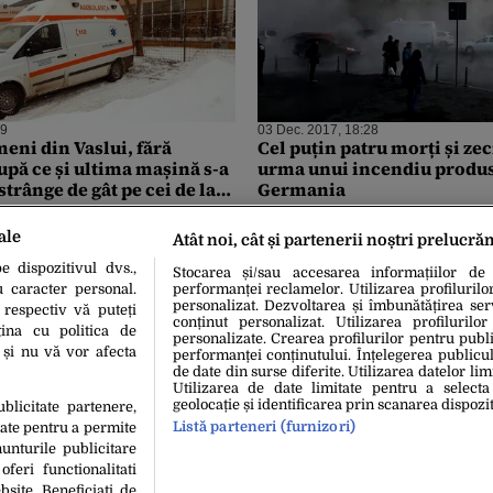
19
03 Dec. 2017, 18:28
eni din Vaslui, fără
Cel puțin patru morți și zec
pă ce și ultima mașină s-a
urma unui incendiu produs
Germania
ți-vă că noi murim cu zile
ale
Atât noi, cât și partenerii noștri prelucră
 dispozitivul dvs.,
Stocarea și/sau accesarea informațiilor de
u caracter personal.
performanței reclamelor. Utilizarea profilurilo
personalizat. Dezvoltarea și îmbunătățirea serv
 respectiv vă puteți
conținut personalizat. Utilizarea profilurilor
ina cu politica de
personalizate. Crearea profilurilor pentru publ
i și nu vă vor afecta
performanței conținutului. Înțelegerea publiculu
de date din surse diferite. Utilizarea datelor lim
Utilizarea de date limitate pentru a selecta
geolocație și identificarea prin scanarea dispozit
ublicitate partenere,
Listă parteneri (furnizori)
date pentru a permite
unturile publicitare
oferi functionalitati
bsite. Beneficiati de