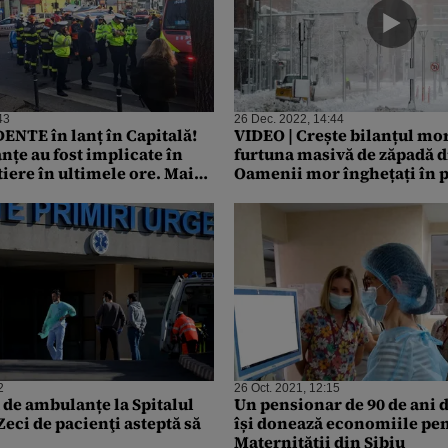
43
26 Dec. 2022, 14:44
ENTE în lanț în Capitală!
VIDEO | Crește bilanțul mo
țe au fost implicate în
furtuna masivă de zăpadă d
iere în ultimele ore. Mai
Oamenii mor înghețați în p
ne, printre care și un
mașini
 fost transportate la spital
2
26 Oct. 2021, 12:15
 de ambulanțe la Spitalul
Un pensionar de 90 de ani 
Zeci de pacienţi asteptă să
își donează economiile pe
Maternității din Sibiu