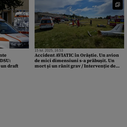
15 Iul. 2025, 16:53
nte
Accident AVIATIC în Orăștie. Un avion
 DSU:
de mici dimensiuni s-a prăbușit. Un
 un draft
mort și un rănit grav / Intervenție de
amploare la fața locului