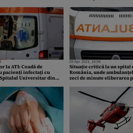
8
05 Apr. 2021, 18:56
or la ATI: Coadă de
Situație critică la un spital
 pacienți infectați cu
România, unde ambulanțel
Spitalul Universitar din
zeci de minute eliberarea 