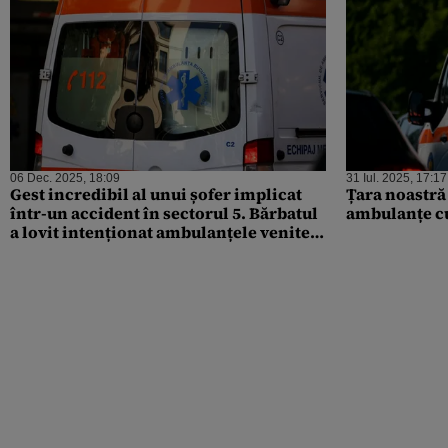
06 Dec. 2025, 18:09
31 Iul. 2025, 17:17
Gest incredibil al unui șofer implicat
Țara noastră
într-un accident în sectorul 5. Bărbatul
ambulanțe c
a lovit intenționat ambulanțele venite
să-i acorde primul ajutor