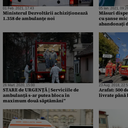
01 Feb. 2021, 17:43
05 Ian. 2021, 09:2
Ministerul Dezvoltării achiziționează
Măsuri dispe
1.358 de ambulanţe noi
cu șanse mic
abandonați d
LA sunt copl
26 Mart. 2020, 15:00
23 Aug. 2018, 22:
STARE de URGENȚĂ | Serviciile de
Arafat: 500 
ambulanță s-ar putea bloca în
livrate până 
maximum două săptămâni”