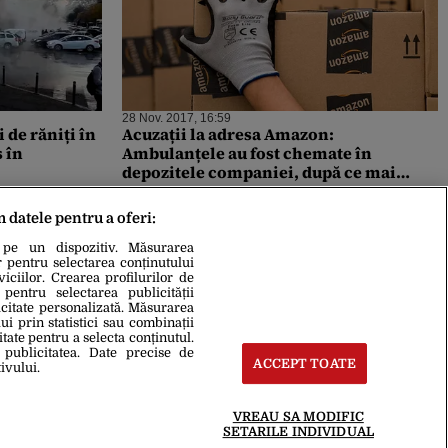
28 Nov. 2017, 16:59
i de răniți în
Acuzații la adresa Amazon:
 în
Ambulanțele au fost chemate în
depozitele companiei, după ce mai
mulți angajați extenuați au leșinat
m datele pentru a oferi:
 pe un dispozitiv. Măsurarea
r pentru selectarea conținutului
iciilor. Crearea profilurilor de
 pentru selectarea publicității
icitate personalizată. Măsurarea
i prin statistici sau combinații
itate pentru a selecta conținutul.
 publicitatea. Date precise de
ACCEPT TOATE
ivului.
VREAU SA MODIFIC
SETARILE INDIVIDUAL