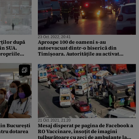
23 Oct. 2022, 20:41
rților după
Aproape 100 de oameni s-au
in SUA.
autoevacuat dintr-o biserică din
ropriile
Timișoara. Autoritățile au activat
Planul roșu de intervenție
21 Oct. 2021, 21:20
din București
Mesaj disperat pe pagina de Facebook a
ntru dotarea
RO Vaccinare, însoțit de imagini
tulburătoare cu zeci de ambulanțe la