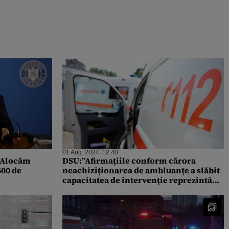
01 Aug. 2024, 12:40
: Alocăm
DSU:”Afirmațiile conform cărora
600 de
neachiziționarea de ambluanțe a slăbit
capacitatea de intervenție reprezintă
acuze nefondate”