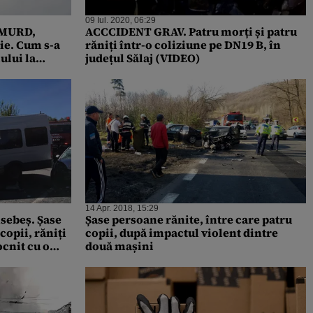
09 Iul. 2020, 06:29
 SMURD,
ACCCIDENT GRAV. Patru morți și patru
ie. Cum s-a
răniți într-o coliziune pe DN19 B, în
ului la
județul Sălaj (VIDEO)
14 Apr. 2018, 15:29
sebeș. Șase
Șase persoane rănite, între care patru
copii, răniți
copii, după impactul violent dintre
cnit cu o
două mașini