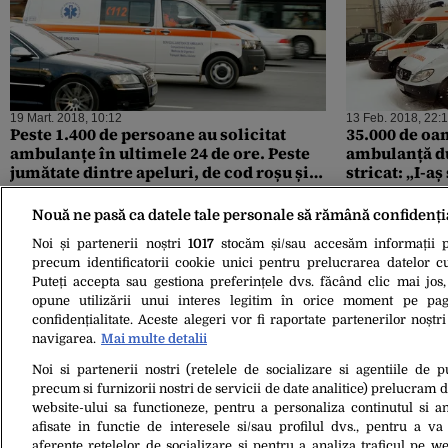
19 Mart. 2018, 10:12
13 Feb. 2018, 22:
Peste 1.400 de persoane au solicitat
35.000 de oam
ambulanțe în ultimele 24 de ore. Peste
ambulanță du
jumătate dintre apeluri, de cod roșu și
stricat: „I-aș strânge de gât pe cei de la
galben
SAJ. Imagina
aici”
Nouă ne pasă ca datele tale personale să rămână confidenți
Noi și partenerii noștri
1017
stocăm și/sau accesăm informații pe
precum identificatorii cookie unici pentru prelucrarea datelor c
Puteți accepta sau gestiona preferințele dvs. făcând clic mai jos,
opune utilizării unui interes legitim în orice moment pe pag
confidențialitate. Aceste alegeri vor fi raportate partenerilor noștr
navigarea.
Mai multe detalii
Noi si partenerii nostri (retelele de socializare si agentiile de p
23 Nov. 2017, 17:13
precum si furnizorii nostri de servicii de date analitice) prelucram 
ISU, despre intervenția la casa Stelei
website-ului sa functioneze, pentru a personaliza continutul si an
Popescu: Apelul la 112 anunța un caz cu
afisate in functie de interesele si/sau profilul dvs., pentru a va 
probleme respiratorii. Când au ajuns
aferente retelelor de socializare si pentru a analiza traficul pe we