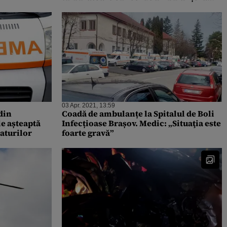
spitalele din București: Vă rugăm
mergeți la vaccinare și respectați
măsurile!
03 Apr. 2021, 13:59
 din
Coadă de ambulanțe la Spitalul de Boli
e așteaptă
Infecțioase Brașov. Medic: „Situaţia este
paturilor
foarte gravă”