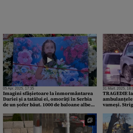
05 Apr. 2025, 17:35
31 Mart. 2025, 18:
Imagini sfâșietoare la înmormântarea
TRAGEDIE la 
Dariei și a tatălui ei, omorâți în Serbia
ambulanțele 
de un șofer băut. 1000 de baloane albe
vameși. Strig
au zburat spre cer
mame: „Salvaț
Raed Arafat