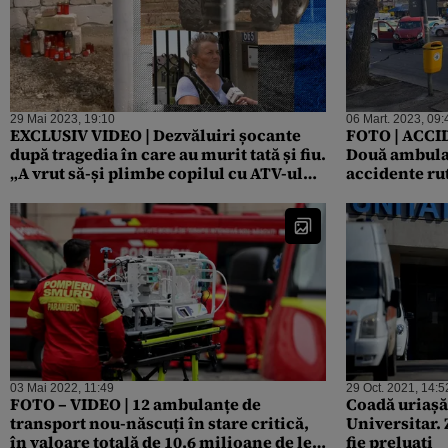
29 Mai 2023, 19:10
06 Mart. 2023, 09:
EXCLUSIV VIDEO | Dezvăluiri șocante
FOTO | ACCID
după tragedia în care au murit tată și fiu.
Două ambulan
„A vrut să-și plimbe copilul cu ATV-ul
accidente rut
împrumutat de la fratele său”
multe persoa
paramedic, au
03 Mai 2022, 11:49
29 Oct. 2021, 14:5
FOTO – VIDEO | 12 ambulanțe de
Coadă uriașă
transport nou-născuți în stare critică,
Universitar. 
în valoare totală de 10,6 milioane de lei,
fie preluaţi