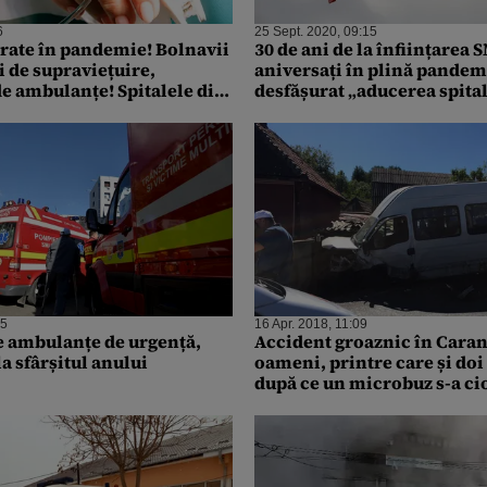
6
25 Sept. 2020, 09:15
rate în pandemie! Bolnavii
30 de ani de la înființarea
i de supraviețuire,
aniversați în plină pandem
e ambulanțe! Spitalele din
desfășurat „aducerea spital
eșite
pacient”
55
16 Apr. 2018, 11:09
de ambulanțe de urgență,
Accident groaznic în Caran
la sfârșitul anului
oameni, printre care și doi 
după ce un microbuz s-a cio
mașină