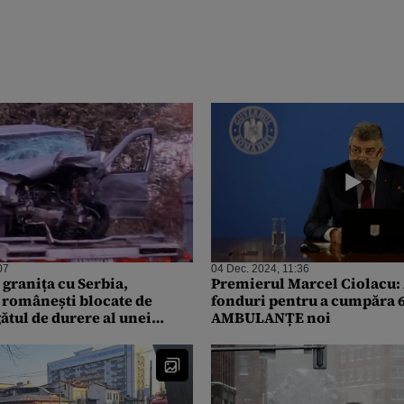
07
04 Dec. 2024, 11:36
granița cu Serbia,
Premierul Marcel Ciolacu
românești blocate de
fonduri pentru a cumpăra 
ătul de durere al unei
AMBULANȚE noi
i-mi fetița!” / Reacție