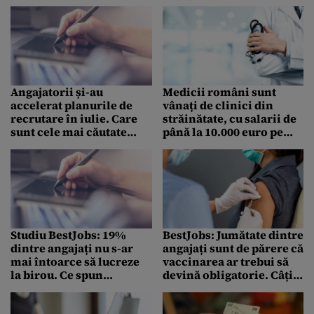
munca remote.
Previziuni pentru 2022
Angajatorii și-au
Medicii români sunt
accelerat planurile de
vânați de clinici din
recrutare în iulie. Care
străinătate, cu salarii de
sunt cele mai căutate
până la 10.000 euro pe
joburi
lună
Studiu BestJobs: 19%
BestJobs: Jumătate dintre
dintre angajați nu s-ar
angajați sunt de părere că
mai întoarce să lucreze
vaccinarea ar trebui să
la birou. Ce spun
devină obligatorie. Câți
angajatorii și imobiliarii
nu cred în această
măsură anti-COVID