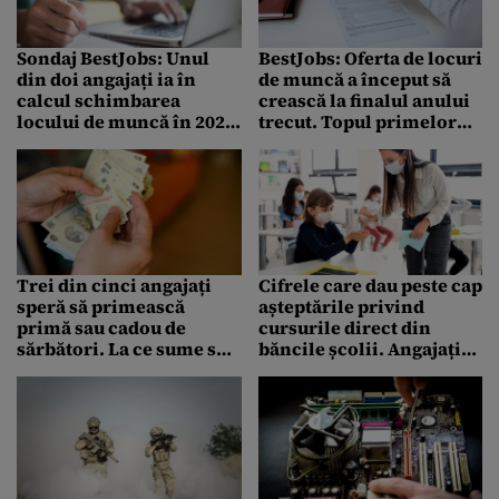
Sondaj BestJobs: Unul
BestJobs: Oferta de locuri
din doi angajați ia în
de muncă a început să
calcul schimbarea
crească la finalul anului
locului de muncă în 2021.
trecut. Topul primelor
Care sunt principalele
joburi scoase pe piață în
motive
2021
Trei din cinci angajați
Cifrele care dau peste cap
speră să primească
așteptările privind
primă sau cadou de
cursurile direct din
sărbători. La ce sume se
băncile școlii. Angajații
așteaptă – Sondaj
care au copii își doresc
BestJobs
asta