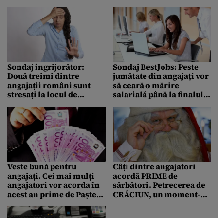
loc de muncă. Trei firme
economică decât de criza
cele mai căutate de
epidemiologică
candidații la joburi noi
Sondaj îngrijorător:
Sondaj BestJobs: Peste
Două treimi dintre
jumătate din angajați vor
angajații români sunt
să ceară o mărire
stresați la locul de
salarială până la finalul
muncă
anului
Veste bună pentru
Câți dintre angajatori
angajați. Cei mai mulți
acordă PRIME de
angajatori vor acorda în
sărbători. Petrecerea de
acest an prime de Paște
CRĂCIUN, un moment-
de până la 200 de lei
cheie în companie, la
sfârșit de an