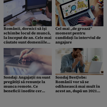
Românii, dornici să își
Cel mai „de groază”
schimbe locul de muncă,
moment pentru
la început de an. Cele mai
candidați la interviul de
căutate sunt domeniile
angajare
vânzări, management,
financiar și IT
Sondaj: Angajații nu sunt
Sondaj BestJobs:
pregătiți să renunțe la
Românii vor să se
munca remote. Ce
odihnească mai mult în
beneficii inedite cer
acest an, după un 2021
angajatorilor pentru a se
dificil
întoarce la birou