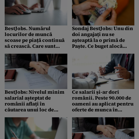
BestJobs. Numărul
Sondaj BestJobs: Unu din
locurilor de muncă
doi angajați nu se
scoase pe piață continuă
așteaptă la o primă de
să crească. Care sunt
Paște. Ce buget alocă
domeniile în care se
pentru aceste sărbători
caută angajați
BestJobs: Nivelul minim
Ce salarii și-ar dori
salarial așteptat de
românii. Peste 90.000 de
românii aflați în
oameni au aplicat pentru
căutarea unui loc de
oferte de munca în
muncă în 2021 este de
ultima lună
2.350 lei net pe lună