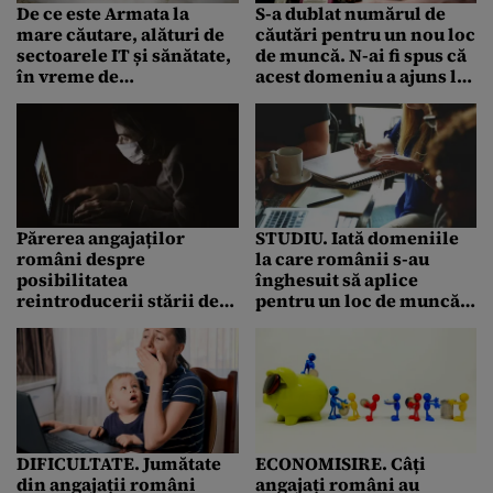
De ce este Armata la
S-a dublat numărul de
mare căutare, alături de
căutări pentru un nou loc
sectoarele IT și sănătate,
de muncă. N-ai fi spus că
în vreme de
acest domeniu a ajuns la
#coronacriza
un nivel de saturație
Părerea angajaților
STUDIU. Iată domeniile
români despre
la care românii s-au
posibilitatea
înghesuit să aplice
reintroducerii stării de
pentru un loc de muncă.
urgență
Sectorul medical și
farma, în topul
căutărilor pe Internet
DIFICULTATE. Jumătate
ECONOMISIRE. Câți
din angajații români
angajați români au