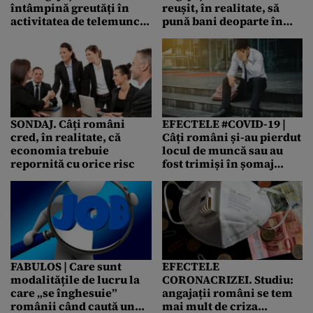
întâmpină greutăți în
reușit, în realitate, să
activitatea de telemuncă.
pună bani deoparte în
De ce ajung minorii să-și
plină pandemie de
ocupe singuri timpul
coronavirus (studiu)
SONDAJ. Câți români
EFECTELE #COVID-19 |
cred, în realitate, că
Câți români și-au pierdut
economia trebuie
locul de muncă sau au
repornită cu orice risc
fost trimiși în șomaj
tehnic. Unii se plâng că,
de acasă, lucrează cel
puțin la fel sau chiar mai
mult decât înainte
FABULOS | Care sunt
EFECTELE
modalitățile de lucru la
CORONACRIZEI. Studiu:
care „se înghesuie”
angajații români se tem
românii când caută un
mai mult de criza