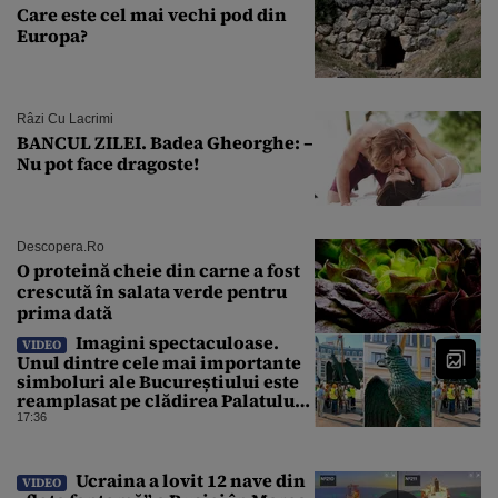
Care este cel mai vechi pod din
Europa?
Râzi Cu Lacrimi
BANCUL ZILEI. Badea Gheorghe: –
Nu pot face dragoste!
Descopera.ro
O proteină cheie din carne a fost
crescută în salata verde pentru
prima dată
Imagini spectaculoase.
VIDEO
Unul dintre cele mai importante
simboluri ale Bucureștiului este
reamplasat pe clădirea Palatului
Universității
17:36
Ucraina a lovit 12 nave din
VIDEO