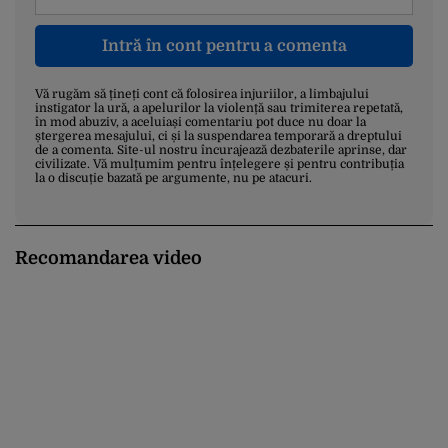
Intră în cont pentru a comenta
Vă rugăm să țineți cont că folosirea injuriilor, a limbajului
instigator la ură, a apelurilor la violență sau trimiterea repetată,
în mod abuziv, a aceluiași comentariu pot duce nu doar la
ștergerea mesajului, ci și la suspendarea temporară a dreptului
de a comenta. Site-ul nostru încurajează dezbaterile aprinse, dar
civilizate. Vă mulțumim pentru înțelegere și pentru contribuția
la o discuție bazată pe argumente, nu pe atacuri.
Recomandarea video