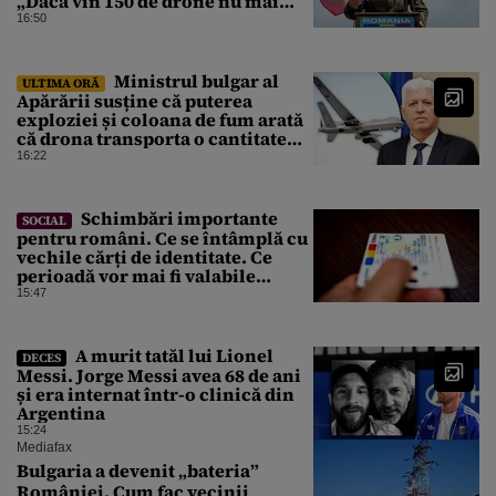
„Dacă vin 150 de drone nu mai
suntem pe timp de pace”
16:50
Ministrul bulgar al
ULTIMA ORĂ
Apărării susține că puterea
exploziei și coloana de fum arată
că drona transporta o cantitate
semnificativă de exploziv
16:22
Schimbări importante
SOCIAL
pentru români. Ce se întâmplă cu
vechile cărți de identitate. Ce
perioadă vor mai fi valabile
buletinele clasice
15:47
A murit tatăl lui Lionel
DECES
Messi. Jorge Messi avea 68 de ani
și era internat într-o clinică din
Argentina
15:24
Mediafax
Bulgaria a devenit „bateria”
României. Cum fac vecinii