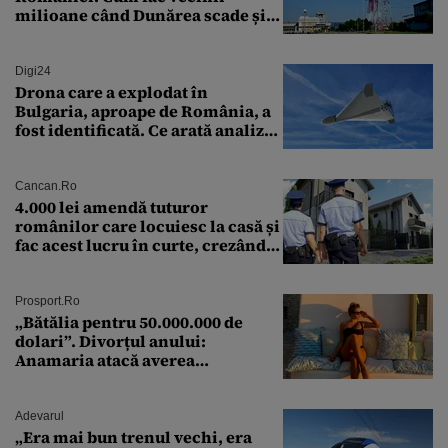
milioane când Dunărea scade și
Cernavodă produce puțin
Digi24
Drona care a explodat în
Bulgaria, aproape de România, a
fost identificată. Ce arată analiza
preliminară a epavei
Cancan.ro
4.000 lei amendă tuturor
românilor care locuiesc la casă și
fac acest lucru în curte, crezând
că nu îi vede nimeni
Prosport.ro
„Bătălia pentru 50.000.000 de
dolari”. Divorțul anului:
Anamaria atacă averea
milionarului
Adevarul
„Era mai bun trenul vechi, era