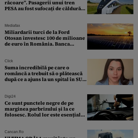
răcoare”. Pasagerii unui tren
PESA au fost sufocați de căldură
pe ruta București-Constanța
Mediafax
Miliardarii turci de la Ford
Otosan investesc 100 de milioane
de euro în România. Banca
Transilvania le acordă o
finanțare uriașă
Click
Suma incredibilă pe care o
româncă a trebuit să o plătească
după ce a ajuns la un spital în SUA:
„Asta este America”
Digi24
Ce sunt punctele negre de pe
marginea parbrizului și la ce
folosesc. Rolul lor este esențial
pentru siguranța mașinii
Cancan.ro