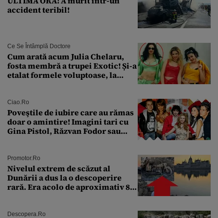
ULTIMA ORĂ! A murit într-un
accident teribil!
Ce Se Întâmplă Doctore
Cum arată acum Julia Chelaru,
fosta membră a trupei Exotic! Și-a
etalat formele voluptoase, la
aproape 50 de ani
Ciao.ro
Poveştile de iubire care au rămas
doar o amintire! Imagini tari cu
Gina Pistol, Răzvan Fodor sau
Andra Măruţă şi foştii parteneri
Promotor.ro
Nivelul extrem de scăzut al
Dunării a dus la o descoperire
rară. Era acolo de aproximativ 80
de ani
Descopera.ro