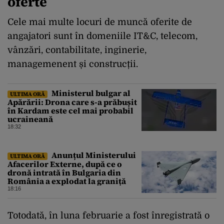
oferte
Cele mai multe locuri de muncă oferite de
angajatori sunt în domeniile IT&C, telecom,
vânzări, contabilitate, inginerie,
managemenent și construcții.
Ministerul bulgar al
ULTIMA ORĂ
Apărării: Drona care s-a prăbușit
în Kardam este cel mai probabil
ucraineană
18:32
Anunțul Ministerului
ULTIMA ORĂ
Afacerilor Externe, după ce o
dronă intrată în Bulgaria din
România a explodat la graniță
18:16
Totodată, în luna februarie a fost înregistrată o