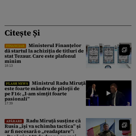
Citește Și
Ministerul Finanțelor
FINANCIAR
dă startul la achiziția de titluri de
stat Tezaur. Care este plafonul
minim
18:13
Ministrul Radu Miruţă
FLASH NEWS
este foarte mândru de piloţii de
pe F16: „I-am simţit foarte
pasionali”
17:39
Radu Miruță susține că
APĂRARE
Rusia „își va schimba tactica” și
ar fi necesară o „readaptare”: