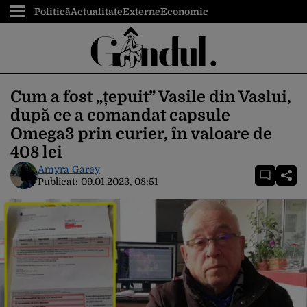
Politică
Actualitate
Externe
Economic
Cum a fost „țepuit” Vasile din Vaslui,
după ce a comandat capsule
Omega3 prin curier, în valoare de
408 lei
Amyra Garey
Publicat:
09.01.2023, 08:51