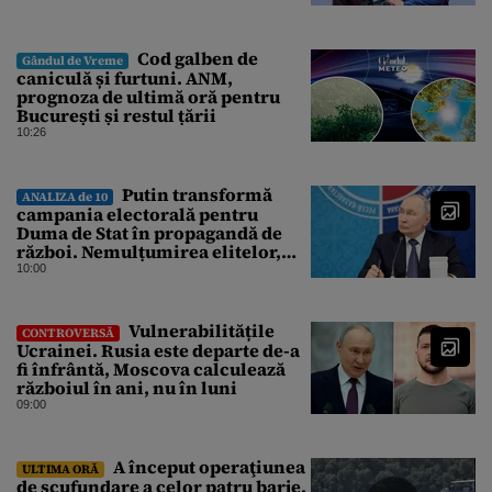
Cod galben de
Gândul de Vreme
caniculă și furtuni. ANM,
prognoza de ultimă oră pentru
București și restul țării
10:26
Putin transformă
ANALIZA de 10
campania electorală pentru
Duma de Stat în propagandă de
război. Nemulțumirea elitelor,
tratată cu indiferență la Kremlin
10:00
Vulnerabilitățile
CONTROVERSĂ
Ucrainei. Rusia este departe de-a
fi înfrântă, Moscova calculează
războiul în ani, nu în luni
09:00
A început operaţiunea
ULTIMA ORĂ
de scufundare a celor patru barje,