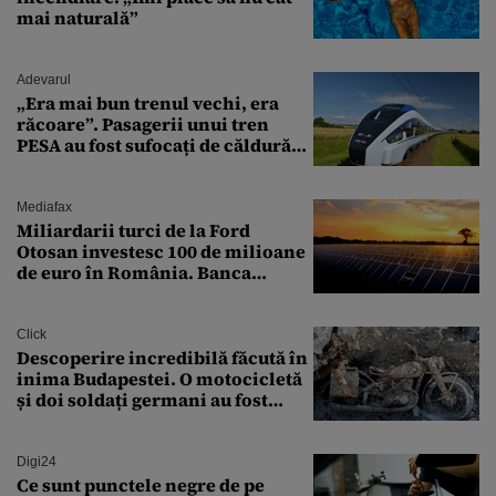
mai naturală”
Adevarul
„Era mai bun trenul vechi, era
răcoare”. Pasagerii unui tren
PESA au fost sufocați de căldură
pe ruta București-Constanța
Mediafax
Miliardarii turci de la Ford
Otosan investesc 100 de milioane
de euro în România. Banca
Transilvania le acordă o
finanțare uriașă
Click
Descoperire incredibilă făcută în
inima Budapestei. O motocicletă
și doi soldați germani au fost
găsiți în Dunăre
Digi24
Ce sunt punctele negre de pe