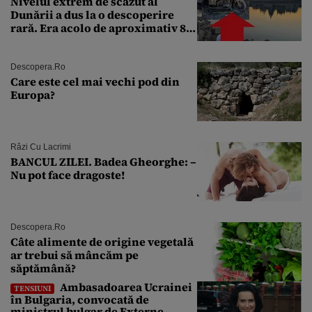
Nivelul extrem de scăzut al
Dunării a dus la o descoperire
rară. Era acolo de aproximativ 80
de ani
Descopera.ro
Care este cel mai vechi pod din
Europa?
Râzi Cu Lacrimi
BANCUL ZILEI. Badea Gheorghe: –
Nu pot face dragoste!
Descopera.ro
Câte alimente de origine vegetală
ar trebui să mâncăm pe
săptămână?
Ambasadoarea Ucrainei
TENSIUNI
în Bulgaria, convocată de
ministrul bulgar de Externe