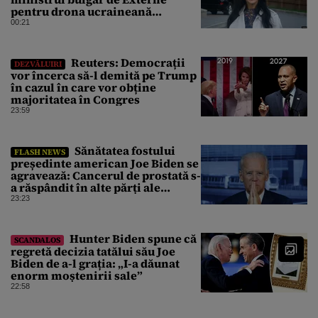
pentru drona ucraineană
prăbușită în apropierea
00:21
infrastructurii critice
Reuters: Democrații
DEZVĂLUIRI
vor încerca să-l demită pe Trump
în cazul în care vor obține
majoritatea în Congres
23:59
Sănătatea fostului
FLASH NEWS
președinte american Joe Biden se
agravează: Cancerul de prostată s-
a răspândit în alte părți ale
corpului
23:23
Hunter Biden spune că
SCANDALOS
regretă decizia tatălui său Joe
Biden de a-l grația: „I-a dăunat
enorm moștenirii sale”
22:58