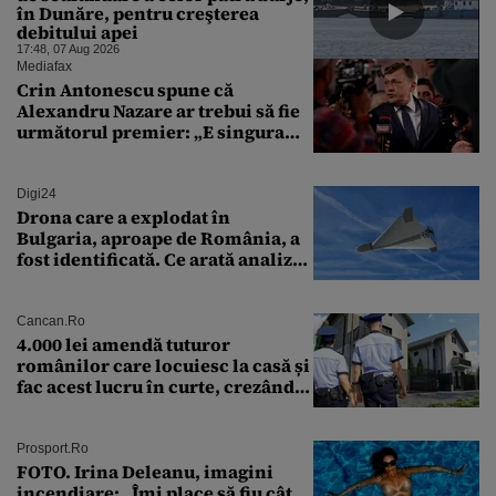
în Dunăre, pentru creşterea
debitului apei
17:48, 07 Aug 2026
Mediafax
Crin Antonescu spune că
Alexandru Nazare ar trebui să fie
următorul premier: „E singura
soluție”
Digi24
Drona care a explodat în
Bulgaria, aproape de România, a
fost identificată. Ce arată analiza
preliminară a epavei
Cancan.ro
4.000 lei amendă tuturor
românilor care locuiesc la casă și
fac acest lucru în curte, crezând
că nu îi vede nimeni
Prosport.ro
FOTO. Irina Deleanu, imagini
incendiare: „Îmi place să fiu cât