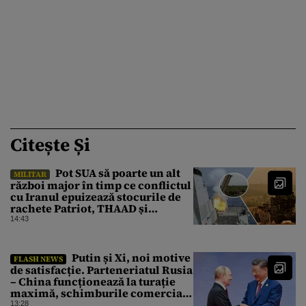
Citește Și
Pot SUA să poarte un alt
MILITAR
război major în timp ce conflictul
cu Iranul epuizează stocurile de
rachete Patriot, THAAD și
Tomahawk?
14:43
Putin și Xi, noi motive
FLASH NEWS
de satisfacție. Parteneriatul Rusia
– China funcționează la turație
maximă, schimburile comerciale
ating niveluri record
13:28