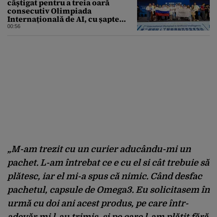
câștigat pentru a treia oară
consecutiv Olimpiada
Internațională de AI, cu șapte
medalii din aur și una de bronz
00:56
„M-am trezit cu un curier aducându-mi un
pachet. L-am întrebat ce e cu el si cât trebuie să
plătesc, iar el mi-a spus că nimic. Când desfac
pachetul, capsule de Omega3. Eu solicitasem în
urmă cu doi ani acest produs, pe care într-
adevăr mi l-au trimis, si pe care l-am plătit fără