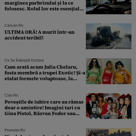
marginea parbrizului și la ce
folosesc. Rolul lor este esențial
pentru siguranța mașinii
Cancan.ro
ULTIMA ORĂ! A murit într-un
accident teribil!
Ce Se Întâmplă Doctore
Cum arată acum Julia Chelaru,
fosta membră a trupei Exotic! Și-a
etalat formele voluptoase, la
aproape 50 de ani
Ciao.ro
Poveştile de iubire care au rămas
doar o amintire! Imagini tari cu
Gina Pistol, Răzvan Fodor sau
Andra Măruţă şi foştii parteneri
Promotor.ro