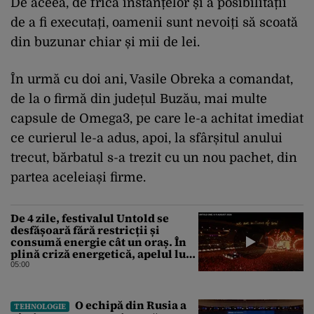
De aceea, de frica instanțelor și a posibilității
de a fi executați, oamenii sunt nevoiți să scoată
din buzunar chiar și mii de lei.
În urmă cu doi ani, Vasile Obreka a comandat,
de la o firmă din județul Buzău, mai multe
capsule de Omega3, pe care le-a achitat imediat
ce curierul le-a adus, apoi, la sfârșitul anului
trecut, bărbatul s-a trezit cu un nou pachet, din
partea aceleiași firme.
De 4 zile, festivalul Untold se
desfășoară fără restricții și
consumă energie cât un oraș. În
plină criză energetică, apelul lui
Bolojan de economisire a
05:00
energiei nu s-a auzit la Cluj, în
orașul condus de colegul de
partid, Emil Boc
O echipă din Rusia a
TEHNOLOGIE