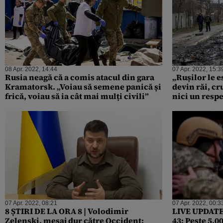
08 Apr. 2022, 14:44
07 Apr. 2022, 15:3
Rusia neagă că a comis atacul din gara
„Rușilor le e
Kramatorsk. „Voiau să semene panică și
devin răi, cr
frică, voiau să ia cât mai mulți civili”
nici un respe
din infernul
07 Apr. 2022, 08:21
07 Apr. 2022, 00:3
8 ȘTIRI DE LA ORA 8 | Volodimir
LIVE UPDATE 
Zelenski, mesaj dur către Occident:
43: Peste 5.00