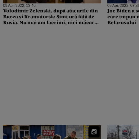
09 Apr. 2022, 13:40
09 Apr. 2022, 08:3
Volodimir Zelenski, după atacurile din
Joe Biden a 
Bucea și Kramatorsk: Simt ură față de
care impun n
Rusia. Nu mai am lacrimi, nici măcar
Belarusului
nu mai pot să plâng