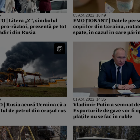
5
05 Apr. 2022, 10:49
 | Litera „Z”, simbolul
EMOȚIONANT | Datele pers
pro-război, prezentă pe tot
copiilor din Ucraina, notat
ădiri din Rusia
spate, în cazul în care părin
uciși de trupele ruse
6
01 Apr. 2022, 14:35
 | Rusia acuză Ucraina că a
Vladimir Putin a semnat de
tul de petrol din orașul rus
Exporturile de gaze vor fi o
plățile nu se fac în ruble