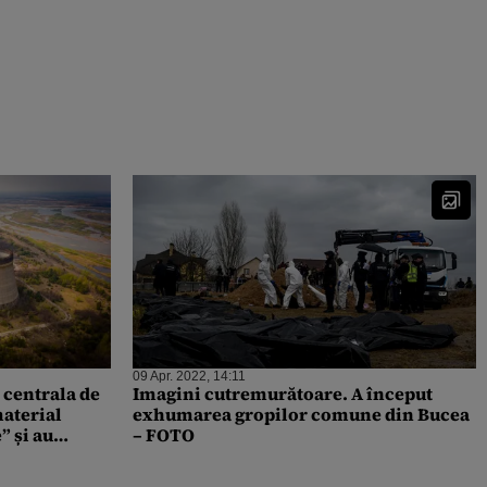
09 Apr. 2022, 14:11
t centrala de
Imagini cutremurătoare. A început
aterial
exhumarea gropilor comune din Bucea
” și au
– FOTO