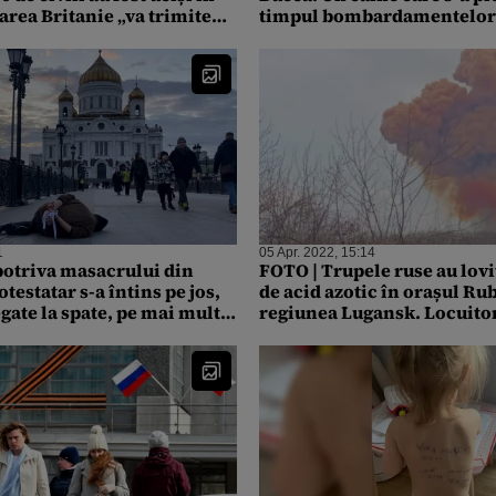
area Britanie „va trimite
timpul bombardamentelor 
date pentru a ajuta
reîntâlnește stăpânul – VI
rțele ruse încearcă să preia
tal asupra Donbasului /
ează că războiul ar putea
hiar ani”
1
05 Apr. 2022, 15:14
otriva masacrului din
FOTO | Trupele ruse au lovi
testatar s-a întins pe jos,
de acid azotic în orașul Rub
gate la spate, pe mai multe
regiunea Lugansk. Locuitori
oscova
cerut să-și pregătească măș