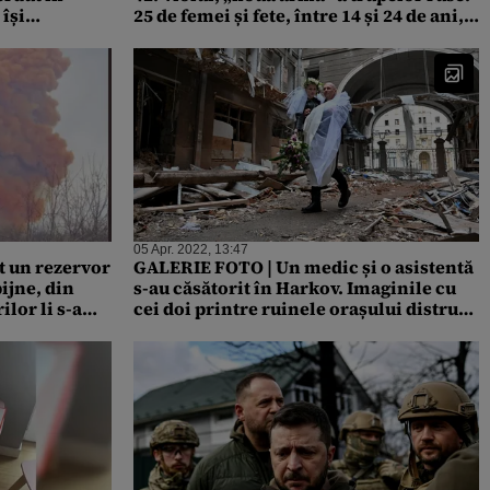
își
25 de femei și fete, între 14 și 24 de ani,
DEO
au fost agresate sexual de soldații ruși /
89 de oameni au fost uciși în Kiev, până
acum / SUA vor trimite Ucrainei rachete
în valoare de 100 de milioane de dolari
05 Apr. 2022, 13:47
t un rezervor
GALERIE FOTO | Un medic și o asistentă
ijne, din
s-au căsătorit în Harkov. Imaginile cu
lor li s-a
cei doi printre ruinele orașului distrus
tile de gaze
de război s-au viralizat