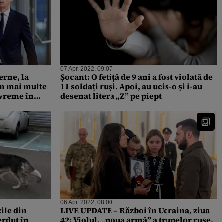
07 Apr. 2022, 09:07
erne, la
Șocant: O fetiță de 9 ani a fost violată de
im mai multe
11 soldați ruși. Apoi, au ucis-o și i-au
evreme în
desenat litera „Z” pe piept
vieți
06 Apr. 2022, 08:00
ile din
LIVE UPDATE – Război în Ucraina, ziua
erdut în
42: Violul, „noua armă” a trupelor ruse.