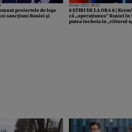
9
09 Apr. 2022, 08:21
semnat proiectele de lege
8 ȘTIRI DE LA ORA 8 | Krem
oi sancţiuni Rusiei şi
că „operațiunea” Rusiei în 
putea încheia în „viitorul 