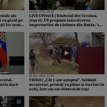
05 Apr. 2022, 00:33
onale ale
LIVE UPDATE | Războiul din Ucraina,
e cu pixul pe
ziua 41: UE propune interzicerea
ții lor sunt
importurilor de cărbune din Rusia / 165
de copii au fost uciși și alți 266 răniți, de
la începutul războiului
01 Apr. 2022, 11:24
cretul.
VIDEO | „Cât v-am așteptat”. Soldații
prite dacă
ucraineni, primiți cu pâine și lacrimi în
ochi, într-un sat eliberat de ruși