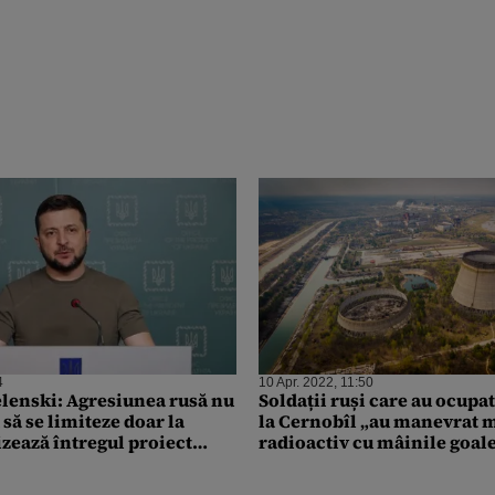
4
10 Apr. 2022, 11:50
lenski: Agresiunea rusă nu
Soldații ruși care au ocupa
 să se limiteze doar la
la Cernobîl „au manevrat m
izează întregul proiect
radioactiv cu mâinile goale
esta este obiectivul
contaminat zona
use