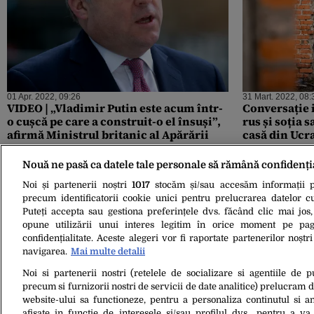
01 Apr. 2022, 09:26
31 Mart. 2022, 08:
VIDEO | „Vladimir Putin este acum într-
Conversație 
o cușcă pe care a construit-o el însuși”,
rus și soția s
afirmă Ministrul britanic al Apărării
casă din Ucr
adidași și tr
Ea îi răspunde
Nouă ne pasă ca datele tale personale să rămână confidenți
naiba”
Noi și partenerii noștri
1017
stocăm și/sau accesăm informații pe
precum identificatorii cookie unici pentru prelucrarea datelor c
Puteți accepta sau gestiona preferințele dvs. făcând clic mai jos,
opune utilizării unui interes legitim în orice moment pe pag
confidențialitate. Aceste alegeri vor fi raportate partenerilor noștr
navigarea.
Mai multe detalii
Noi si partenerii nostri (retelele de socializare si agentiile de p
29 Mart. 2022, 14:48
precum si furnizorii nostri de servicii de date analitice) prelucram 
Anonymous face public un ordin secret
website-ului sa functioneze, pentru a personaliza continutul si an
emis de Ministerul Apărării din Rusia.
afisate in functie de interesele si/sau profilul dvs., pentru a va 