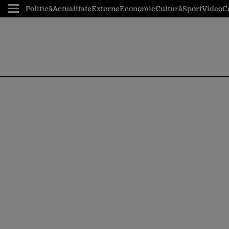
Politică
Actualitate
Externe
Economic
Cultură
Sport
Video
C