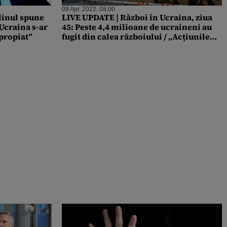
09 Apr. 2022, 08:00
linul spune
LIVE UPDATE | Război în Ucraina, ziua
Ucraina s-ar
45: Peste 4,4 milioane de ucraineni au
apropiat”
fugit din calea războiului / „Acțiunile
Rusiei par a fi crime de război”, spune
Von der Leyen / YouTube blochează
canalul televiziunii Parlamentului rus /
Ambasadorul UE în Ucraina revine la
Kiev