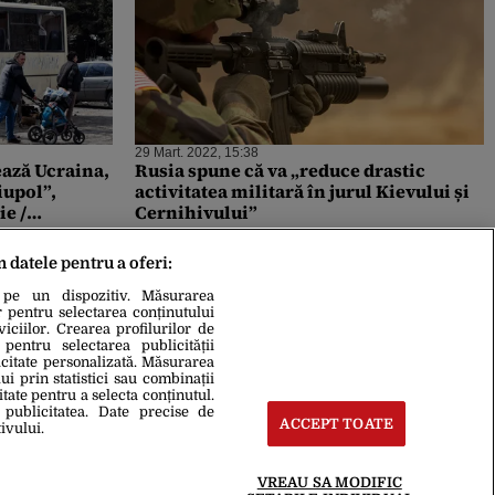
29 Mart. 2022, 15:38
ează Ucraina,
Rusia spune că va „reduce drastic
iupol”,
activitatea militară în jurul Kievului și
ie /
Cernihivului”
dresa luni
ni / Peste
m datele pentru a oferi:
i sau răniți,
 pe un dispozitiv. Măsurarea
r pentru selectarea conținutului
iciilor. Crearea profilurilor de
 pentru selectarea publicității
icitate personalizată. Măsurarea
i prin statistici sau combinații
itate pentru a selecta conținutul.
 publicitatea. Date precise de
ACCEPT TOATE
ivului.
VREAU SA MODIFIC