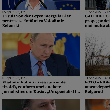
05 Apr. 2022, 12:18
05 Apr. 2022, 12:0
Ursula von der Leyen merge la Kiev
GALERIE FOTO
pentru a se întâlni cu Volodimir
propagandei 
Zelenski
mai multe cl
01 Apr. 2022, 15:36
01 Apr. 2022, 14:5
Vladimir Putin ar avea cancer de
FOTO – VIDEO
tiroidă, conform unei anchete
atacat depozi
jurnalistice din Rusia . „Un specialist l-
Belgorod
ar fi vizitat de 35 de ori la Soci”