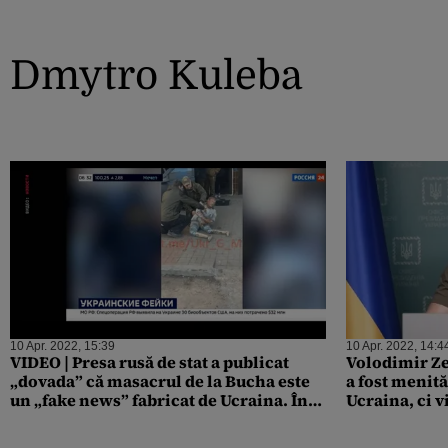
Dmytro Kuleba
10 Apr. 2022, 15:39
10 Apr. 2022, 14:4
VIDEO | Presa rusă de stat a publicat
Volodimir Ze
„dovada” că masacrul de la Bucha este
a fost menită
un „fake news” fabricat de Ucraina. În
Ucraina, ci v
realitate, acele imagini sunt dintr-un
european. Ac
serial filmat în Sankt Petersburg
Federației R