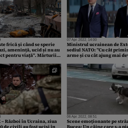
9
07 Apr. 2022, 14:00
ste frică și când se sperie
Ministrul ucrainean de Ext
uzi, amenință, ucid și nu au
sediul NATO: ”Cu cât prim
ct pentru viață”. Mărturii
arme și cu cât ajung mai d
 din Bucea
Ucraina, cu atât mai multe 
omenești vor fi salvate”
3
06 Apr. 2022, 08:51
– Război în Ucraina, ziua
Scene emoționante pe străz
0 de civili au fost uciși în
Bucea: Un câine care s-a pi