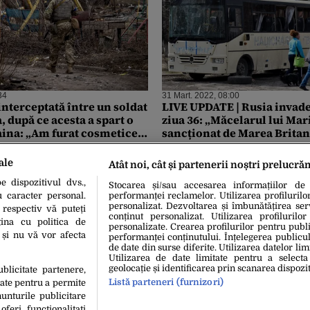
34
31 Mart. 2022, 08:00
interceptată între un soldat
LIVE UPDATE | Rusia invad
a, după ce acesta a spart o
ziua 36: „Măcelarul lui Mar
aina: „Am furat cosmetice,
sancționat de Marea Britan
icouri de firmă pentru tine”.
Volodimir Zelenski se va a
: „Ia și un laptop, la
seara parlamentarilor româ
ale
Atât noi, cât și partenerii noștri prelucră
380 de copii ucraineni, uciș
 dispozitivul dvs.,
de la începutul invaziei
Stocarea și/sau accesarea informațiilor de
u caracter personal.
performanței reclamelor. Utilizarea profilurilo
personalizat. Dezvoltarea și îmbunătățirea serv
 respectiv vă puteți
conținut personalizat. Utilizarea profilurilor
ina cu politica de
personalizate. Crearea profilurilor pentru publ
i și nu vă vor afecta
performanței conținutului. Înțelegerea publiculu
de date din surse diferite. Utilizarea datelor lim
Utilizarea de date limitate pentru a selecta
geolocație și identificarea prin scanarea dispozit
ublicitate partenere,
Listă parteneri (furnizori)
date pentru a permite
unturile publicitare
oferi functionalitati