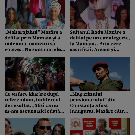
„Maharajahul” Mazăre a
Sultanul Radu Mazăre a
defilat prin Mamaia și a
defilat pe un car alegoric,
îndemnat oamenii să
la Mamaia. „Arta cere
voteze: „Nu sunt marele
sacrificii. Aveam și
rege al stațiunii și al
mustață, dar nu se lipea
litoralului? Și cu
și mă gândeam că mă fac
buletinul la bikini poți să
de râs”
mergi la vot”
Ce va face Mazăre după
„Magazinului
referendum, indiferent
pensionarului” din
de rezultat. „Știți că nu
Constanța a fost
m-am ascuns niciodată,
inaugurat. Mazăre către
îmi place să mă distrez,
un bâtrăn cu beretă: „Am
îmi place să dansez”
văzut că ai beretă, dar
fetele unde sunt?”