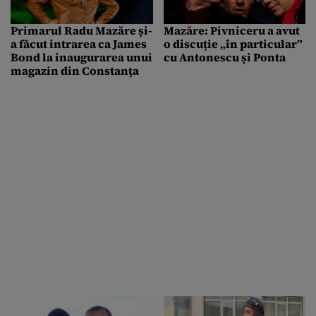
Primarul Radu Mazăre și-
Mazăre: Pivniceru a avut
a făcut intrarea ca James
o discuție „în particular”
Bond la inaugurarea unui
cu Antonescu și Ponta
magazin din Constanța