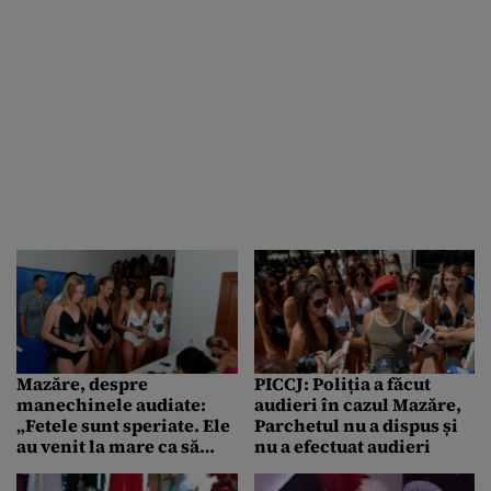
Mazăre, despre
PICCJ: Poliția a făcut
manechinele audiate:
audieri în cazul Mazăre,
„Fetele sunt speriate. Ele
Parchetul nu a dispus și
au venit la mare ca să
nu a efectuat audieri
promoveze turismul”