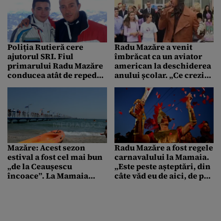
Poliția Rutieră cere
Radu Mazăre a venit
ajutorul SRI. Fiul
îmbrăcat ca un aviator
primarului Radu Mazăre
american la deschiderea
conducea atât de repede,
anului școlar. „Ce crezi
că imaginile radar au
că trebuie să faci ca să fii
ieșit neclare
primar? Trebuie să fii ca
aviatorii, curajos și
puternic”
Mazăre: Acest sezon
Radu Mazăre a fost regele
estival a fost cel mai bun
carnavalului la Mamaia.
„de la Ceaușescu
„Este peste așteptări, din
încoace”. La Mamaia
câte văd eu de aici, de pe
urmează investiții de 50
jilț, sunt cam 8.000 chiar
milioane de euro
10.000 de oameni”