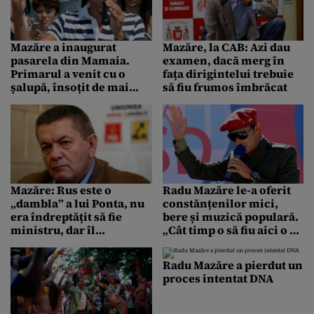
Mazăre a inaugurat
Mazăre, la CAB: Azi dau
pasarela din Mamaia.
examen, dacă merg în
Primarul a venit cu o
fața dirigintelui trebuie
șalupă, însoțit de mai
să fiu frumos îmbrăcat
multe tinere
Mazăre: Rus este o
Radu Mazăre le-a oferit
„dambla” a lui Ponta, nu
constănțenilor mici,
era îndreptățit să fie
bere și muzică populară.
ministru, dar îl
„Cât timp o să fiu aici o să
acceptăm. Rus: Are
am grijă de voi”
dreptate, am fost cam
Radu Mazăre a pierdut un
leneș la partid
proces intentat DNA