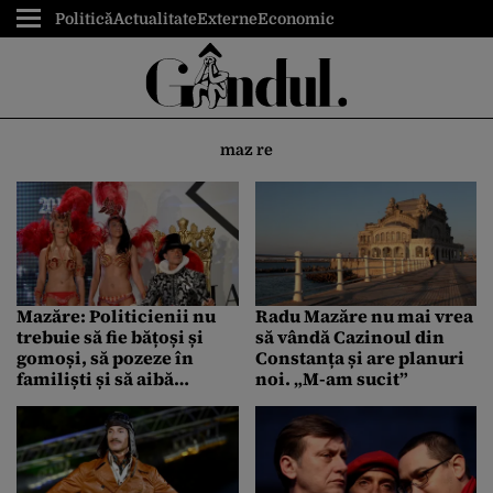
Politică
Actualitate
Externe
Economic
maz re
Mazăre: Politicienii nu
Radu Mazăre nu mai vrea
trebuie să fie bățoși și
să vândă Cazinoul din
gomoși, să pozeze în
Constanța și are planuri
familiști și să aibă
noi. „M-am sucit”
amante