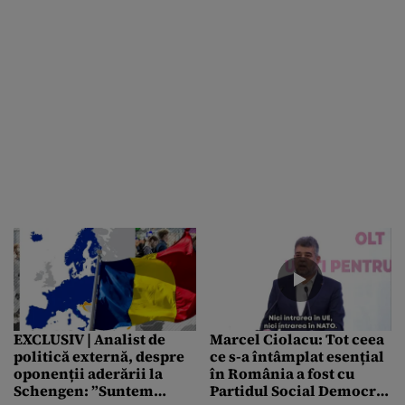
importantă a soluției la
provocările de securitate
cu care ne confruntăm la
nivel european
EXCLUSIV | Analist de
Marcel Ciolacu: Tot ceea
politică externă, despre
ce s-a întâmplat esențial
oponenții aderării la
în România a fost cu
Schengen: ”Suntem
Partidul Social Democrat