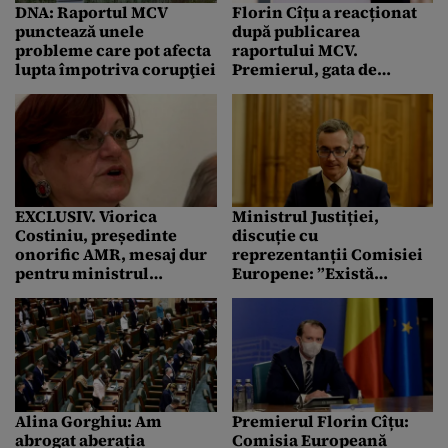
DNA: Raportul MCV
Florin Cîțu a reacționat
punctează unele
după publicarea
probleme care pot afecta
raportului MCV.
lupta împotriva corupţiei
Premierul, gata de
„marea bătălie”
EXCLUSIV. Viorica
Ministrul Justiției,
Costiniu, președinte
discuție cu
onorific AMR, mesaj dur
reprezentanții Comisiei
pentru ministrul
Europene: ”Există
Justiției, după tăierea
premise ca
ajutorului de
monitorizarea României
înmormântare pentru
în context MCV să se
magistrați: ”Ați indus în
finalizeze”
mentalul general o
imagine falsă despre cei
care exercită puterea
Alina Gorghiu: Am
Premierul Florin Cîțu:
judecătorească”
abrogat aberația
Comisia Europeană