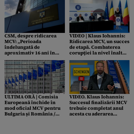
CSM, despre ridicarea
VIDEO | Klaus Iohannis:
MCV: „Perioada
Ridicarea MCV, un succes
îndelungată de
de etapă. Combaterea
aproximativ 16 ani în
corupţiei la nivel înalt
care acesta a fost aplicat
trebuie să rămână o
nu a fost pe deplin
preocupare constantă
justificată”
ULTIMA ORĂ | Comisia
VIDEO. Klaus Iohannis:
Europeană închide în
Succesul finalizării MCV
mod oficial MCV pentru
trebuie completat anul
Bulgaria și România /
acesta cu aderarea
Ciolacu: „Este foarte
binemeritată la
important să nu ne
Schengen. România este,
relaxăm”
cu siguranță, o parte