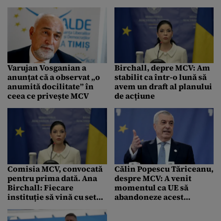
procurori care au aviz
MCV
negativ
Varujan Vosganian a
Birchall, depre MCV: Am
anunțat că a observat „o
stabilit ca într-o lună să
anumită docilitate” în
avem un draft al planului
ceea ce privește MCV
de acțiune
Comisia MCV, convocată
Călin Popescu Tăriceanu,
pentru prima dată. Ana
despre MCV: A venit
Birchall: Fiecare
momentul ca UE să
instituție să vină cu set
abandoneze acest
de măsuri
mecanism tendențios și
incorect