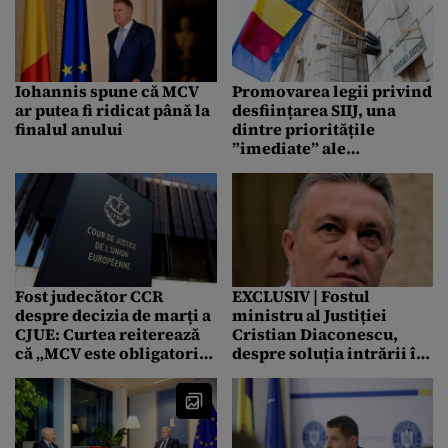
de unele state UE” /
„Neîncrederea în
sentințele instanțelor
române este creată de
persistența MCV”
Iohannis spune că MCV
Promovarea legii privind
ar putea fi ridicat până la
desființarea SIIJ, una
finalul anului
dintre prioritățile
”imediate” ale
Ministerului Justiției
Fost judecător CCR
EXCLUSIV | Fostul
despre decizia de marți a
ministru al Justiției
CJUE: Curtea reiterează
Cristian Diaconescu,
că „MCV este obligatoriu
despre soluția intrării în
în toate elementele sale
Schengen: “Să nu ne
pentru România”
ridicăm de la masa
negocierilor până nu
câștigăm ceea ce ni s-ar
cuveni de drept“