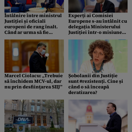
Întâlnire între ministrul
Experți ai Comisiei
Justiției și oficiali
Europene s-au întâlnit cu
europeni de rang înalt.
delegația Ministerului
Când ar urma să fie
Justiției într-o misiune
desființată Secția
de evaluare a MCV
Specială
Marcel Ciolacu: „Trebuie
Șobolanii din Justiție
să închidem MCV-ul, dar
sunt #rezistenți. Cine și
nu prin desfiinţarea SIIJ”
când o să înceapă
deratizarea?