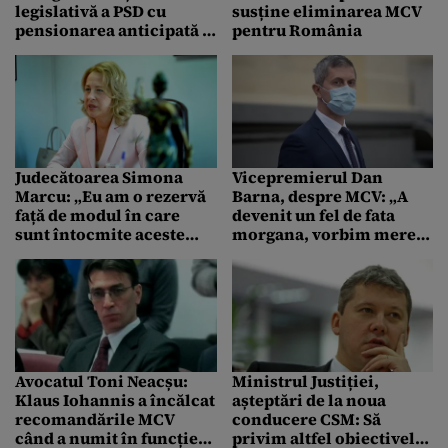
legislativă a PSD cu
susține eliminarea MCV
pensionarea anticipată a
pentru România
magistraților
Judecătoarea Simona
Vicepremierul Dan
Marcu: „Eu am o rezervă
Barna, despre MCV: „A
față de modul în care
devenit un fel de fata
sunt întocmite aceste
morgana, vorbim mereu
rapoarte MCV”
despre ea, dar măsurile
reale sunt foarte
limitate”
Avocatul Toni Neacșu:
Ministrul Justiției,
Klaus Iohannis a încălcat
așteptări de la noua
recomandările MCV
conducere CSM: Să
când a numit în funcție
privim altfel obiectivele