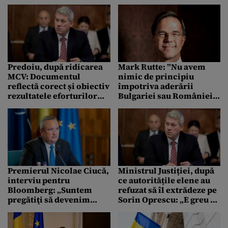
martorii unui joc politic.
la guvernare | VIDEO
Problemele invocate de
Austria nu există, altfel
ar fi ieșit la iveală cu mult
timp în urmă și mult mai
vocal dinspre Ungaria”
Predoiu, după ridicarea
Mark Rutte: ”Nu avem
MCV: Documentul
nimic de principiu
reflectă corect și obiectiv
împotriva aderării
rezultatele eforturilor
Bulgariei sau României
autorităților române
la Schengen, dar…”
Premierul Nicolae Ciucă,
Ministrul Justiției, după
interviu pentru
ce autoritățile elene au
Bloomberg: „Suntem
refuzat să îl extrădeze pe
pregătiţi să devenim
Sorin Oprescu: „E greu de
membru Schengen”
explicat de ce deciziile
definitive sunt respinse