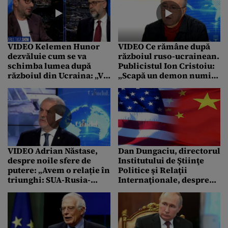
nouă ordine europeană!”
VIDEO Kelemen Hunor
VIDEO Ce rămâne după
dezvăluie cum se va
războiul ruso-ucrainean.
schimba lumea după
Publicistul Ion Cristoiu:
războiul din Ucraina: „Va
„Scapă un demon numit
fi o nouă ordine
Germania”
mondială. Trebuie să fim
atenți la China, dincolo
de Rusia”
VIDEO Adrian Năstase,
Dan Dungaciu, directorul
despre noile sfere de
Institutului de Ştiinţe
putere: „Avem o relație în
Politice şi Relaţii
triunghi: SUA-Rusia-
Internaţionale, despre
China”
noua ordine mondială
impusă de SUA și China:
”România trebuie să își
aleagă tabăra!”