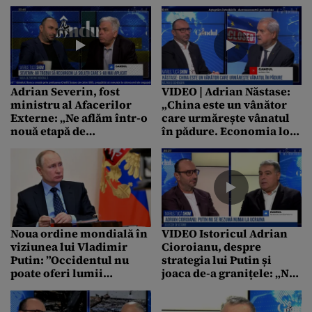
Economic Mondial de la
vorbeşte tot mai
Davos. Ce înseamnă
insistent despre o
„Marea resetare”
„resetare a lumii”
propusă de
controversatul om de
afaceri
Adrian Severin, fost
VIDEO | Adrian Năstase:
ministru al Afacerilor
„China este un vânător
Externe: „Ne aflăm într-o
care urmărește vânatul
nouă etapă de
în pădure. Economia lor
DEZORDINE mondială”
și, mai ales, comerțul lor,
exportul lor, depind de
globalizare, așa încât
pentru ei e important să
existe pace”
Noua ordine mondială în
VIDEO Istoricul Adrian
viziunea lui Vladimir
Cioroianu, despre
Putin: ”Occidentul nu
strategia lui Putin și
poate oferi lumii
joaca de-a granițele: „Nu
modelul său de viitor”
se rezumă numai la
Ucraina. Putin vrea o