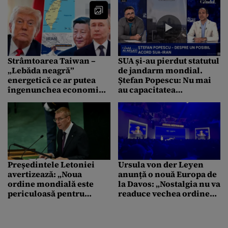
Strâmtoarea Taiwan –
SUA și-au pierdut statutul
„Lebăda neagră”
de jandarm mondial.
energetică ce ar putea
Ștefan Popescu: Nu mai
îngenunchea economia
au capacitatea
mondială. O ordine
industrială să susțină un
mondială emergentă
conflict de mare
bate la ușă
intensitate
Președintele Letoniei
Ursula von der Leyen
avertizează: „Noua
anunță o nouă Europa de
ordine mondială este
la Davos: „Nostalgia nu va
periculoasă pentru
readuce vechea ordine
Europa de Est”. Există un
mondială. Sunt
„plan B” dacă NATO
schimbări seismice.
eșuează?
Construim o Europă