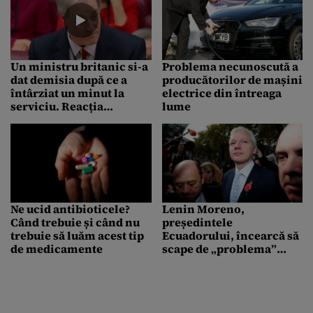
Un ministru britanic si-a
Problema necunoscută a
dat demisia după ce a
producătorilor de mașini
întârziat un minut la
electrice din întreaga
serviciu. Reacția
lume
Theresei May
Ne ucid antibioticele?
Lenin Moreno,
Când trebuie și când nu
președintele
trebuie să luăm acest tip
Ecuadorului, încearcă să
de medicamente
scape de „problema”
Julian Assange.
Fondatorul WikiLeaks
locuiește de șase ani în
ambasada ecuadoriană