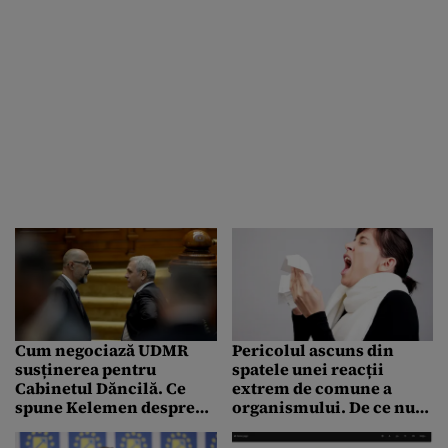
de la Londra
Cum negociază UDMR
Pericolul ascuns din
susținerea pentru
spatele unei reacții
Cabinetul Dăncilă. Ce
extrem de comune a
spune Kelemen despre
organismului. De ce nu
intrarea la guvernare
trebuie să ne abținem să
strănutăm