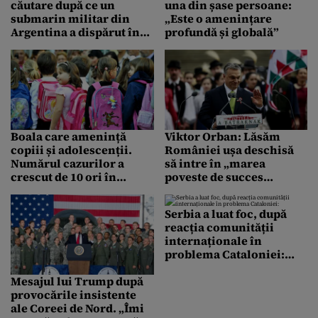
căutare după ce un
una din șase persoane:
submarin militar din
„Este o amenințare
Argentina a dispărut în
profundă și globală”
Oceanul Atlantic
Boala care amenință
Viktor Orban: Lăsăm
copiii și adolescenții.
României ușa deschisă
Numărul cazurilor a
să intre în „marea
crescut de 10 ori în
poveste de succes
ultimele patru decenii:
central-europeană”
Este o criză în domeniul
Serbia a luat foc, după
sănătății
reacția comunității
internaționale în
problema Cataloniei:
„Cutia Pandorei a fost
deschisă”
Mesajul lui Trump după
provocările insistente
ale Coreei de Nord. „Îmi