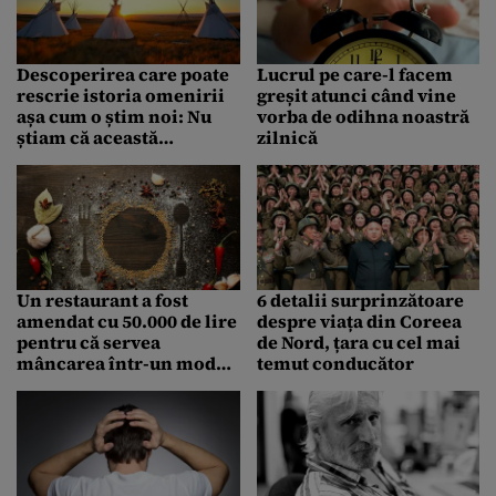
Descoperirea care poate
Lucrul pe care-l facem
rescrie istoria omenirii
greșit atunci când vine
așa cum o știm noi: Nu
vorba de odihna noastră
știam că această
zilnică
populație a existat
Un restaurant a fost
6 detalii surprinzătoare
amendat cu 50.000 de lire
despre viața din Coreea
pentru că servea
de Nord, țara cu cel mai
mâncarea într-un mod
temut conducător
tot mai popular și în
România: Această
tehnică poate duce la
otrăvirea alimentelor