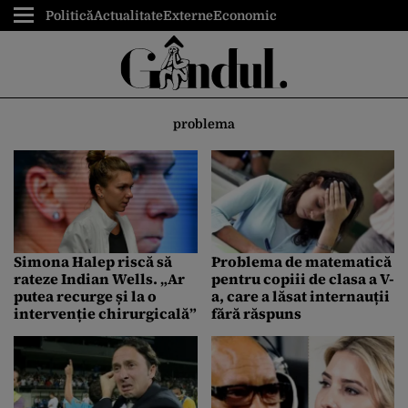
Politică
Actualitate
Externe
Economic
problema
Simona Halep riscă să
Problema de matematică
rateze Indian Wells. „Ar
pentru copiii de clasa a V-
putea recurge și la o
a, care a lăsat internauții
intervenție chirurgicală”
fără răspuns