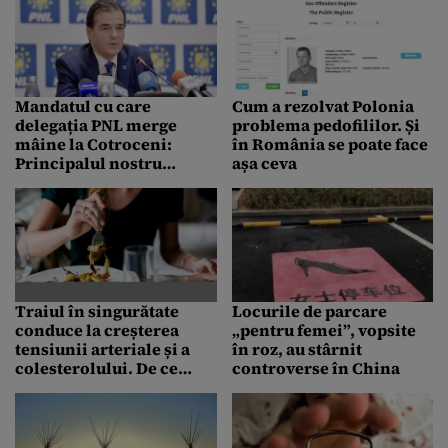
Mandatul cu care
Cum a rezolvat Polonia
delegația PNL merge
problema pedofililor. Și
mâine la Cotroceni:
în România se poate face
Principalul nostru
așa ceva
obiectiv este acela ca PSD
să iasă de la guvernare
Traiul în singurătate
Locurile de parcare
conduce la creșterea
„pentru femei”, vopsite
tensiunii arteriale și a
în roz, au stârnit
colesterolului. De ce
controverse în China
oamenii singuri sunt
predispuși acestor
probleme