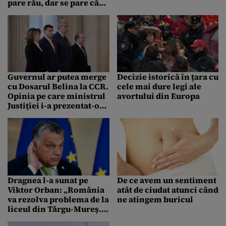
pare rău, dar se pare că
un singur lucru va
funcționa”
Guvernul ar putea merge
Decizie istorică în țara cu
cu Dosarul Belina la CCR.
cele mai dure legi ale
Opinia pe care ministrul
avortului din Europa
Justiției i-a prezentat-o
premierului
Dragnea l-a sunat pe
De ce avem un sentiment
Viktor Orban: „România
atât de ciudat atunci când
va rezolva problema de la
ne atingem buricul
liceul din Târgu-Mureș.
Ungaria ne va sprijini la