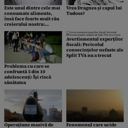
Este unul dintre cele mai
Vrea Dragnea și capul lui
consumate alimente,
Tudose?
însă face foarte mult rău
creierului nostru:
Nivelul de concentrare
scade dramatic
Avertismentul experților
fiscali: Pericolul
consecințelor nefaste ale
Split TVA nu a trecut
Problema cu care se
confruntă 5 din 10
adolescenți: Își riscă
sănătatea
Operațiune masivă de
Fenomenul care ucide