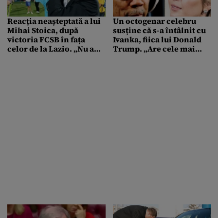
Reacția neașteptată a lui
Un octogenar celebru
Mihai Stoica, după
susține că s-a întâlnit cu
victoria FCSB în fața
Ivanka, fiica lui Donald
celor de la Lazio. „Nu am
Trump. „Are cele mai
mai văzut așa ceva!”
frumoase picioare pe
care le-am văzut în viața
mea”