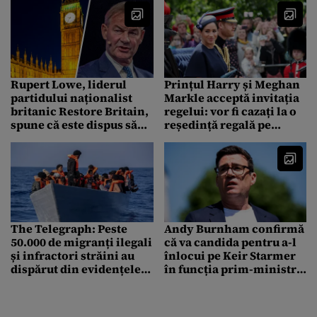
Rupert Lowe, liderul
Prințul Harry și Meghan
partidului naționalist
Markle acceptă invitația
britanic Restore Britain,
regelui: vor fi cazați la o
spune că este dispus să
reședință regală pe
facă alianță cu Nigel
timpul vizitei din Marea
Farage
Britanie
The Telegraph: Peste
Andy Burnham confirmă
50.000 de migranți ilegali
că va candida pentru a-l
și infractori străini au
înlocui pe Keir Starmer
dispărut din evidențele
în funcția prim-ministru
autorităților britanice
al Marii Britanii