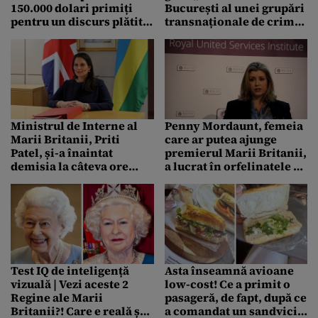
150.000 dolari primiți
București al unei grupări
pentru un discurs plătit
transnaționale de crimă
la o conferință a
organizată: „Victimele au
brokerilor din SUA
pierdut sume uriașe”.
Banii, transferați într-un
portofel cripto
Ministrul de Interne al
Penny Mordaunt, femeia
Marii Britanii, Priti
care ar putea ajunge
Patel, și-a înaintat
premierul Marii Britanii,
demisia la câteva ore
a lucrat în orfelinatele și
după ce Liz Truss a
spitalele din România
primit votul pentru
funcția de premier
Test IQ de inteligență
Asta înseamnă avioane
vizuală | Vezi aceste 2
low-cost! Ce a primit o
Regine ale Marii
pasageră, de fapt, după ce
Britanii?! Care e reală și
a comandat un sandvici