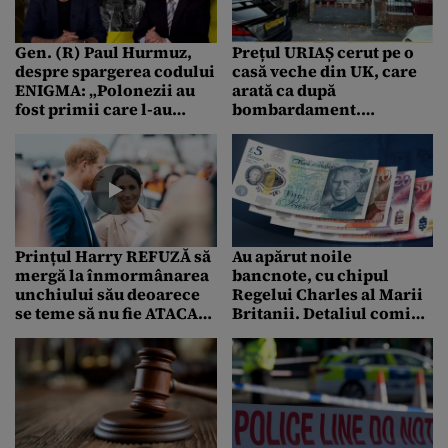
Gen. (R) Paul Hurmuz,
Prețul URIAȘ cerut pe o
despre spargerea codului
casă veche din UK, care
ENIGMA: „Polonezii au
arată ca după
fost primii care l-au
bombardament.
spart, știau că vor fi
Locuința necesită o
invadați”
renovare completă
Prințul Harry REFUZĂ să
Au apărut noile
mergă la înmormânarea
bancnote, cu chipul
unchiului său deoarece
Regelui Charles al Marii
se teme să nu fie ATACAT
Britanii. Detaliul comic
cu cuţitul sau cu acid
sesizat de englezi