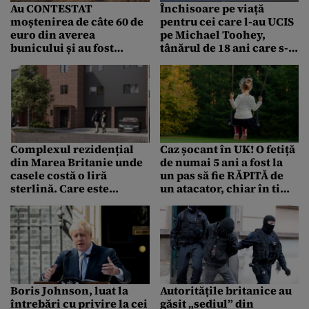
Au CONTESTAT
Închisoare pe viață
moștenirea de câte 60 de
pentru cei care l-au UCIS
euro din averea
pe Michael Toohey,
bunicului și au fost
tânărul de 18 ani care s-a
obligate să plătească
stins sub privirile mamei
260.000 de euro
cheltuieli de judecată
Complexul rezidențial
Caz șocant în UK! O fetiță
din Marea Britanie unde
de numai 5 ani a fost la
casele costă o liră
un pas să fie RĂPITĂ de
sterlină. Care este
un atacator, chiar în timp
CONDIȚIA pusă de
ce se afla cu părinții săi,
dezvoltator
în parc
Boris Johnson, luat la
Autoritățile britanice au
întrebări cu privire la cei
găsit „sediul” din