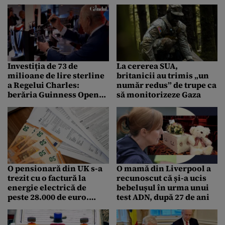
Summitului G7
obținut din sticle de
plastic
Investiția de 73 de
La cererea SUA,
milioane de lire sterline
britanicii au trimis „un
a Regelui Charles:
număr redus” de trupe ca
berăria Guinness Open
să monitorizeze Gaza
Gate din Londra
O pensionară din UK s-a
O mamă din Liverpool a
trezit cu o factură la
recunoscut că și-a ucis
energie electrică de
bebelușul în urma unui
peste 28.000 de euro.
test ADN, după 27 de ani
Cum a fost posibil: „Pur
și simplu nu îmi permit