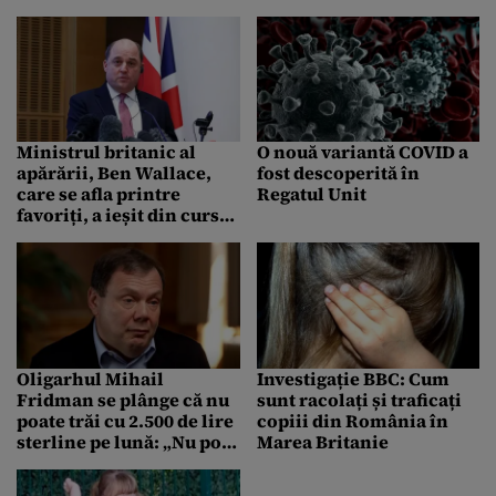
care e o figură de ceară?
în avion
Ministrul britanic al
O nouă variantă COVID a
apărării, Ben Wallace,
fost descoperită în
care se afla printre
Regatul Unit
favoriți, a ieșit din cursa
pentru conducerea
Partidului Conservator
Oligarhul Mihail
Investigație BBC: Cum
Fridman se plânge că nu
sunt racolați și traficați
poate trăi cu 2.500 de lire
copiii din România în
sterline pe lună: „Nu pot
Marea Britanie
să scot pe nimeni la
restaurant”