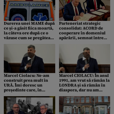
să plătesc”
Durerea unei MAME după
Parteneriat strategic
ce și-a găsit fiica moartă,
consolidat: ACORD de
la câteva ore după ce o
cooperare în domeniul
văzuse cum se pregătea
apărării, semnat între
de școală. Fata de 15 ani
România și Regatul Unit
s-a stins sub ochii ei
Marcel Ciolacu: Ne-am
Marcel CIOLACU: În anul
construit prea mult în
1991, am vrut să rămân la
URĂ. Îmi doresc un
LONDRA și să rămân în
președinte care, în
diaspora, dar nu am
sfârșit, să UNEASCĂ
reușit. Fratele meu a
reușit