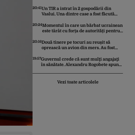
avertizează asupra pericolului la care
oamenii pot fi expuși
20:41
Un TIR a intrat în 2 gospodării din
Vaslui. Una dintre case a fost făcută
praf
20:24
Momentul în care un bărbat ucrainean
este târât cu forța de autorități pentru
a fi trimis la război. Incidentele de
acest fel sunt tot mai dese
20:16
Două tinere pe tocuri au reușit să
oprească un avion din mers. Au fost
întoarse din „cursă” în ultima clipă.
Imaginile au devenit virale
19:57
Guvernul crede că sunt mulţi angajaţi
în sănătate. Alexandru Rogobete spune
că nu e destul personal pentru
combaterea infecţiilor nosocomiale
Vezi toate articolele