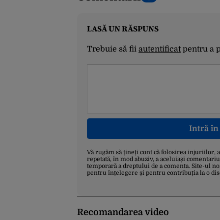
LASĂ UN RĂSPUNS
Trebuie să fii
autentificat
pentru a 
Intră î
Vă rugăm să țineți cont că folosirea injuriilor, 
repetată, în mod abuziv, a aceluiași comentariu
temporară a dreptului de a comenta. Site-ul no
pentru înțelegere și pentru contribuția la o di
Recomandarea video