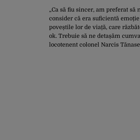
care oamenii pot fi
expuși
„Ca să fiu sincer, am preferat să 
consider că era suficientă emoție î
poveștile lor de viață, care răzbă
ok. Trebuie să ne detașăm cumva 
locotenent colonel Narcis Tănase,