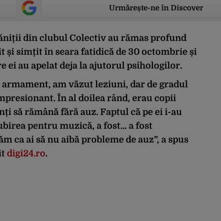
Urmărește-ne în Discover
ăniții din clubul Colectiv au rămas profund
 și simțit în seara fatidică de 30 octombrie și
e ei au apelat deja la ajutorul psihologilor.
de armament, am văzut leziuni, dar de gradul
impresionant. În al doilea rând, erau copii
enți să rămână fără auz. Faptul că pe ei i-au
ubirea pentru muzică, a fost… a fost
ăm ca ai să nu aibă probleme de auz”, a spus
it
digi24.ro
.