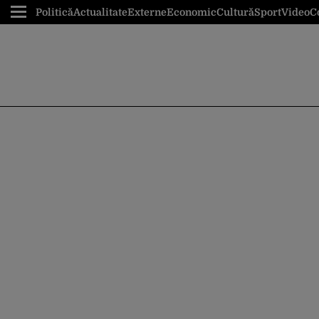
Politică
Actualitate
Externe
Economic
Cultură
Sport
Video
C