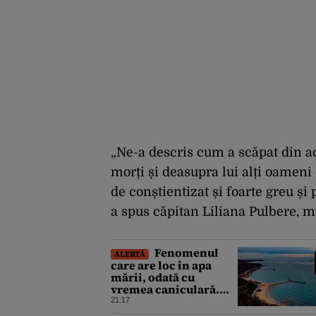
„Ne-a descris cum a scăpat din ac
morți și deasupra lui alți oameni 
de conștientizat și foarte greu și
a spus căpitan Liliana Pulbere, m
Fenomenul
ALERTĂ
care are loc în apa
mării, odată cu
vremea caniculară.
Experții avertizează
21:17
asupra pericolului la