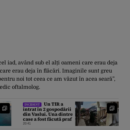
el iad, având sub el alți oameni care erau deja
care erau deja în flăcări. Imaginile sunt greu
 pentru noi tot ceea ce am văzut în acea seară”,
edic oftalmolog.
Un TIR a
INCIDENT
intrat în 2 gospodării
din Vaslui. Una dintre
case a fost făcută praf
20:41