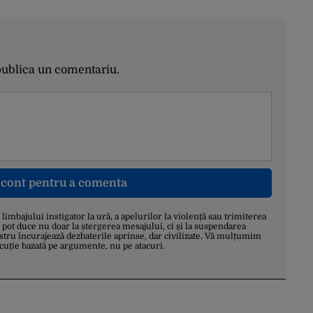
publica un comentariu.
n cont pentru a comenta
a limbajului instigator la ură, a apelurilor la violență sau trimiterea
 pot duce nu doar la ștergerea mesajului, ci și la suspendarea
stru încurajează dezbaterile aprinse, dar civilizate. Vă mulțumim
scuție bazată pe argumente, nu pe atacuri.