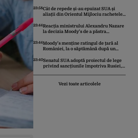
făcut pașii necesari pentru a menține
încrederea investitorilor: „Totuși,
23:58
Cât de repede și-au epuizat SUA și
perspectiva rămâne rezervată”
aliații din Orientul Mijlociu rachetele
în conflictul cu Iranul
23:44
Reacția ministrului Alexandru Nazare
la decizia Moody’s de a păstra
România recomandată investitorilor:
„Este un răgaz, dar în niciun caz un
23:44
Moody’s menține ratingul de țară al
motiv de relaxare”
României, la o săptămână după un
raport similar al agenției Fitch. Lipsa
unui guvern cu puteri depline,
23:40
Senatul SUA adoptă proiectul de lege
principala vulnerabilitate din raport
privind sancțiunile împotriva Rusiei,
promovat de omul lui Trump
Vezi toate articolele