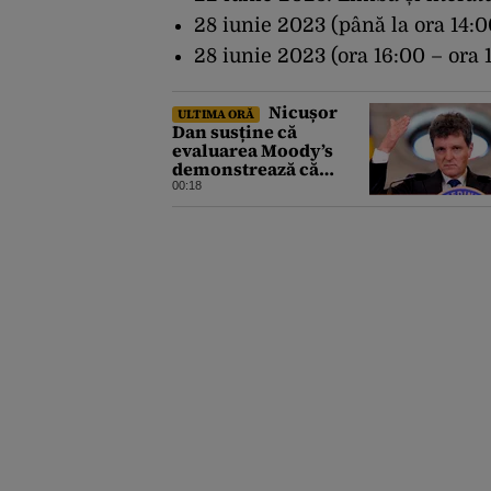
28 iunie 2023 (până la ora 14:00
28 iunie 2023 (ora 16:00 – ora 
Nicușor
ULTIMA ORĂ
Dan susține că
evaluarea Moody’s
demonstrează că
România a făcut pașii
00:18
necesari pentru a
menține încrederea
investitorilor: „Totuși,
perspectiva rămâne
rezervată”