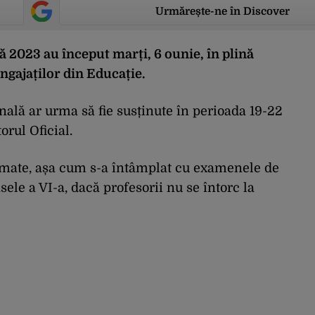
Urmărește-ne în Discover
ă 2023 au început marți, 6 ounie, în plină
angajaților din Educație.
ală ar urma să fie susținute în perioada 19-22
orul Oficial.
gramate, așa cum s-a întâmplat cu examenele de
ele a VI-a, dacă profesorii nu se întorc la