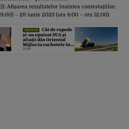
): Afișarea rezultatelor înaintea contestațiilor;
19:00) – 29 iunie 2023 (ora 8:00 – ora 12:00).
Cât de repede
MILITAR
și-au epuizat SUA și
aliații din Orientul
Mijlociu rachetele în
conflictul cu Iranul
23:58