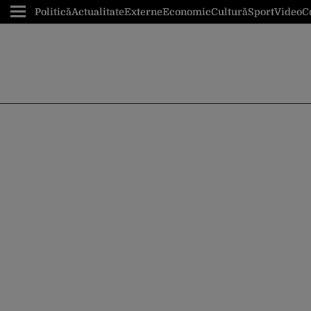
Politică
Actualitate
Externe
Economic
Cultură
Sport
Video
C