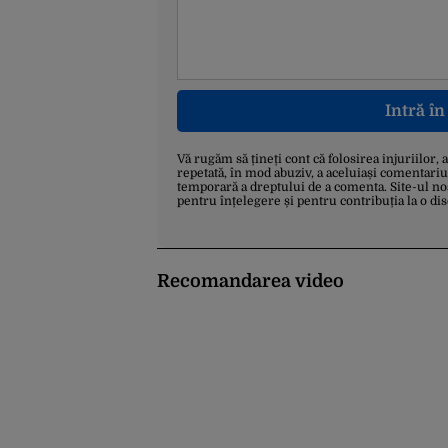
Intră î
Vă rugăm să țineți cont că folosirea injuriilor, 
repetată, în mod abuziv, a aceluiași comentariu
temporară a dreptului de a comenta. Site-ul no
pentru înțelegere și pentru contribuția la o di
Recomandarea video