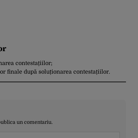
or
narea contestațiilor;
lor finale după soluționarea contestațiilor.
publica un comentariu.