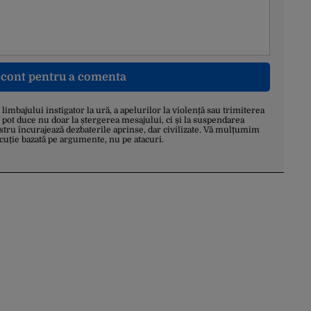
n cont pentru a comenta
a limbajului instigator la ură, a apelurilor la violență sau trimiterea
 pot duce nu doar la ștergerea mesajului, ci și la suspendarea
stru încurajează dezbaterile aprinse, dar civilizate. Vă mulțumim
scuție bazată pe argumente, nu pe atacuri.