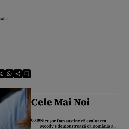
cație
Cele Mai Noi
00:18
Nicușor Dan susține că evaluarea
Moody’s demonstrează că România a