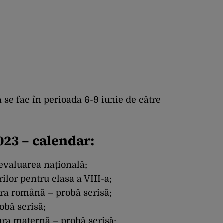
 se fac în perioada 6-9 iunie de către
023 – calendar:
 evaluarea națională;
ilor pentru clasa a VIII-a;
ura română – probă scrisă;
obă scrisă;
ura maternă – probă scrisă;