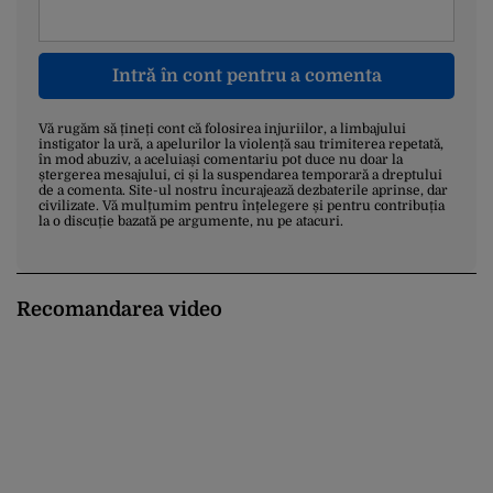
Intră în cont pentru a comenta
Vă rugăm să țineți cont că folosirea injuriilor, a limbajului
instigator la ură, a apelurilor la violență sau trimiterea repetată,
în mod abuziv, a aceluiași comentariu pot duce nu doar la
ștergerea mesajului, ci și la suspendarea temporară a dreptului
de a comenta. Site-ul nostru încurajează dezbaterile aprinse, dar
civilizate. Vă mulțumim pentru înțelegere și pentru contribuția
la o discuție bazată pe argumente, nu pe atacuri.
Recomandarea video