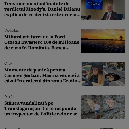
Tensiune maximă înainte de
verdictul Moody’s. Daniel Dăianu
explică de ce decizia este crucială
pentru economia României
Mediafax
Miliardarii turci de la Ford
Otosan investesc 100 de milioane
de euro în România. Banca
Transilvania le acordă o
finanțare uriașă
Click
Momente de panică pentru
Carmen Șerban. Mașina vedetei a
căzut în craterul din zona Eroilor:
„M-am speriat foarte tare”
Digi24
Stânca vandalizată pe
Transfăgărășan. Ce le răspunde
un inspector de Poliție celor care
întreabă: „Dar ce a făcut?”