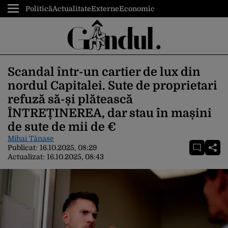
Politică
Actualitate
Externe
Economic
Scandal într-un cartier de lux din
nordul Capitalei. Sute de proprietari
refuză să-și plătească
ÎNTREȚINEREA, dar stau în mașini
de sute de mii de €
Mihai Tănase
Publicat:
16.10.2025, 08:29
Actualizat:
16.10.2025, 08:43