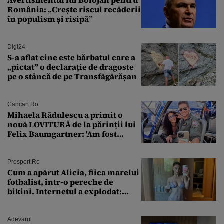
România: „Crește riscul recăderii
în populism și risipă”
Digi24
S-a aflat cine este bărbatul care a
„pictat” o declarație de dragoste
pe o stâncă de pe Transfăgărășan
Cancan.ro
Mihaela Rădulescu a primit o
nouă LOVITURĂ de la părinții lui
Felix Baumgartner: 'Am fost
ȘTEARSĂ complet din
Prosport.ro
Cum a apărut Alicia, fiica marelui
fotbalist, într-o pereche de
bikini. Internetul a explodat:
„Zeiță superbă!”
Adevarul