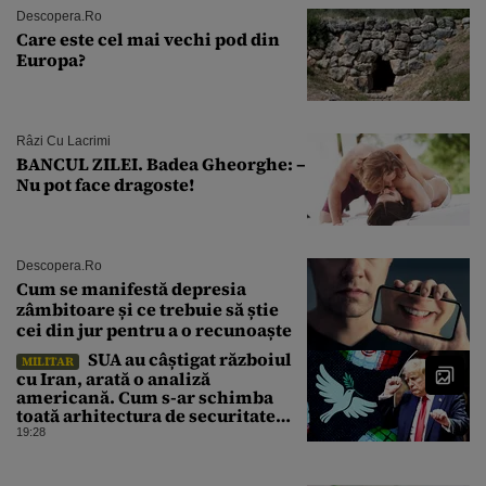
Descopera.ro
Care este cel mai vechi pod din
Europa?
Râzi Cu Lacrimi
BANCUL ZILEI. Badea Gheorghe: –
Nu pot face dragoste!
Descopera.ro
Cum se manifestă depresia
zâmbitoare și ce trebuie să știe
cei din jur pentru a o recunoaște
SUA au câștigat războiul
MILITAR
cu Iran, arată o analiză
americană. Cum s-ar schimba
toată arhitectura de securitate
din Orientul Mijlociu
19:28