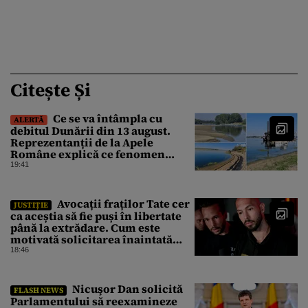
Citește Și
Ce se va întâmpla cu
ALERTĂ
debitul Dunării din 13 august.
Reprezentanții de la Apele
Române explică ce fenomen
urmează
19:41
Avocații fraților Tate cer
JUSTIȚIE
ca aceștia să fie puși în libertate
până la extrădare. Cum este
motivată solicitarea înaintată
instanței
18:46
Nicuşor Dan solicită
FLASH NEWS
Parlamentului să reexamineze