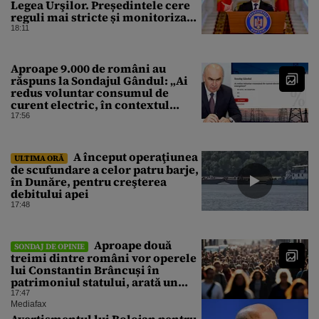
Legea Urşilor. Președintele cere
reguli mai stricte și monitorizare
în timp real
18:11
Aproape 9.000 de români au
răspuns la Sondajul Gândul: „Ai
redus voluntar consumul de
curent electric, în contextul
crizei energetice?” Rezultatul a
17:56
fost o surpriză
A început operaţiunea
ULTIMA ORĂ
de scufundare a celor patru barje,
în Dunăre, pentru creşterea
debitului apei
17:48
Aproape două
SONDAJ DE OPINIE
treimi dintre români vor operele
lui Constantin Brâncuși în
patrimoniul statului, arată un
sondaj
17:47
Mediafax
Avertismentul lui Bolojan pentru