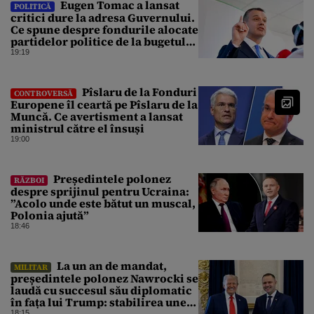
Eugen Tomac a lansat
POLITICĂ
critici dure la adresa Guvernului.
Ce spune despre fondurile alocate
partidelor politice de la bugetul
de stat
19:19
Pîslaru de la Fonduri
CONTROVERSĂ
Europene îl ceartă pe Pîslaru de la
Muncă. Ce avertisment a lansat
ministrul către el însuși
19:00
Președintele polonez
RĂZBOI
despre sprijinul pentru Ucraina:
”Acolo unde este bătut un muscal,
Polonia ajută”
18:46
La un an de mandat,
MILITAR
președintele polonez Nawrocki se
laudă cu succesul său diplomatic
în fața lui Trump: stabilirea unei
prezențe americane permanente
18:15