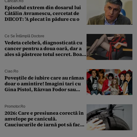
Cancan.ro
Episodul extrem din dosarul lui
Cătălin Avramescu, cercetat de
DIICOT: 'A plecat în pădure cu o
Ce Se Întâmplă Doctore
Vedeta celebră, diagnosticată cu
cancer pentru a doua oară, dar a
ales să păstreze totul secret. Boala
a fost descoperită la un control de
rutină
Ciao.ro
Poveştile de iubire care au rămas
doar o amintire! Imagini tari cu
Gina Pistol, Răzvan Fodor sau
Andra Măruţă şi foştii parteneri
Promotor.ro
2026: Care e presiunea corectă în
anvelope pe caniculă.
Cauciucurile de iarnă pot să facă
explozie la peste 40°C?