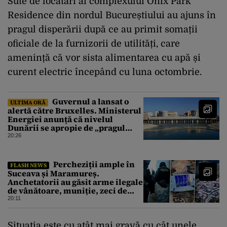
Sute de locatari ai complexului Onix Park
Residence din nordul Bucureștiului au ajuns în
pragul disperării după ce au primit somații
oficiale de la furnizorii de utilități, care
amenință că vor sista alimentarea cu apă și
curent electric începând cu luna octombrie.
Guvernul a lansat o
ULTIMA ORĂ
alertă către Bruxelles. Ministerul
Energiei anunță că nivelul
Dunării se apropie de „pragul
critic”, iar centrala de la
20:26
Cernavodă s-ar putea opri
Percheziții ample în
FLASH NEWS
Suceava și Maramureș.
Anchetatorii au găsit arme ilegale
de vânătoare, muniție, zeci de
trofee de vânat și materiale
20:11
pirotehnice
Situația este cu atât mai gravă cu cât unele