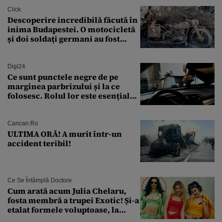
Click
Descoperire incredibilă făcută în
inima Budapestei. O motocicletă
și doi soldați germani au fost
găsiți în Dunăre
Digi24
Ce sunt punctele negre de pe
marginea parbrizului și la ce
folosesc. Rolul lor este esențial
pentru siguranța mașinii
Cancan.ro
ULTIMA ORĂ! A murit într-un
accident teribil!
Ce Se Întâmplă Doctore
Cum arată acum Julia Chelaru,
fosta membră a trupei Exotic! Și-a
etalat formele voluptoase, la
aproape 50 de ani