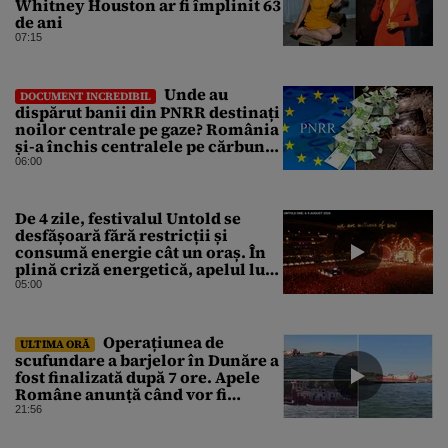
Whitney Houston ar fi împlinit 63
de ani
07:15
Unde au
DOCUMENT INCREDIBIL
dispărut banii din PNRR destinați
noilor centrale pe gaze? România
și-a închis centralele pe cărbune
în ritm galopant, dar nu a pus
06:00
nimic în loc. 20 milioane de euro
s-au dus pe apa sâmbetei
De 4 zile, festivalul Untold se
desfășoară fără restricții și
consumă energie cât un oraș. În
plină criză energetică, apelul lui
Bolojan de economisire a
05:00
energiei nu s-a auzit la Cluj, în
orașul condus de colegul de
partid, Emil Boc
Operațiunea de
ULTIMA ORĂ
scufundare a barjelor în Dunăre a
fost finalizată după 7 ore. Apele
Române anunță când vor fi
simțite efectele
21:56