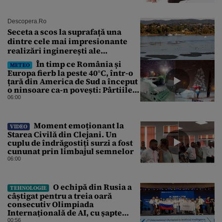
Descopera.ro
Seceta a scos la suprafață una
dintre cele mai impresionante
realizări inginerești ale
Imperiului Roman
În timp ce România și
METEO
Europa fierb la peste 40°C, într-o
țară din America de Sud a început
o ninsoare ca-n povești: Pârtiile
s-au umplut de schiori
06:00
Moment emoționant la
VIDEO
Starea Civilă din Clejani. Un
cuplu de îndrăgostiți surzi a fost
cununat prin limbajul semnelor
06:00
O echipă din Rusia a
TEHNOLOGIE
câștigat pentru a treia oară
consecutiv Olimpiada
Internațională de AI, cu șapte
medalii din aur și una de bronz
00:56