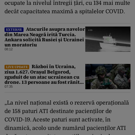
ocupate la nivelul întregii țări, cu 134 mai multe
decât capacitatea maximă a spitalelor COVID.
Atacurile asupra navelor
EXTERNE
din Marea Neagră irită Turcia.
Ankara solicită Rusiei și Ucrainei
un moratoriu
08:12
Război în Ucraina,
LIVE UPDATE
ziua 1.627. Orașul Belgorod,
zguduit de un atac ucrainean cu
drone. 13 persoane au fost rănite
și mai multe clădiri, incendiate
07:35
„La nivel național există o rezervă operațională
de 158 paturi ATI destinate pacienților de
COVID-19. Aceste paturi sunt activate, în
dinamică, acolo unde numărul pacienților ATI