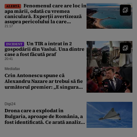
Fenomenul care are loc în
ALERTĂ
apa mării, odată cu vremea
caniculară. Experții avertizează
asupra pericolului la care
oamenii pot fi expuși
21:17
Un TIR a intrat în 2
INCIDENT
gospodării din Vaslui. Una dintre
case a fost făcută praf
20:41
Mediafax
Crin Antonescu spune că
Alexandru Nazare ar trebui să fie
următorul premier: „E singura
soluție”
Digi24
Drona care a explodat în
Bulgaria, aproape de România, a
fost identificată. Ce arată analiza
preliminară a epavei