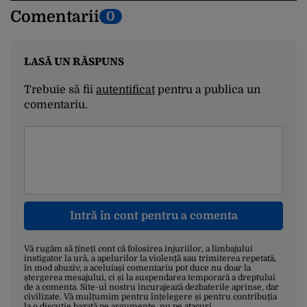
Comentarii
0
LASĂ UN RĂSPUNS
Trebuie să fii
autentificat
pentru a publica un
comentariu.
Intră în cont pentru a comenta
Vă rugăm să țineți cont că folosirea injuriilor, a limbajului
instigator la ură, a apelurilor la violență sau trimiterea repetată,
în mod abuziv, a aceluiași comentariu pot duce nu doar la
ștergerea mesajului, ci și la suspendarea temporară a dreptului
de a comenta. Site-ul nostru încurajează dezbaterile aprinse, dar
civilizate. Vă mulțumim pentru înțelegere și pentru contribuția
la o discuție bazată pe argumente, nu pe atacuri.