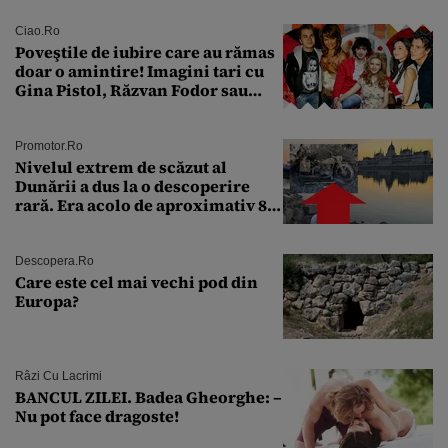
Ciao.ro
Poveştile de iubire care au rămas
doar o amintire! Imagini tari cu
Gina Pistol, Răzvan Fodor sau
Andra Măruţă şi foştii parteneri
Promotor.ro
Nivelul extrem de scăzut al
Dunării a dus la o descoperire
rară. Era acolo de aproximativ 80
de ani
Descopera.ro
Care este cel mai vechi pod din
Europa?
Râzi Cu Lacrimi
BANCUL ZILEI. Badea Gheorghe: –
Nu pot face dragoste!