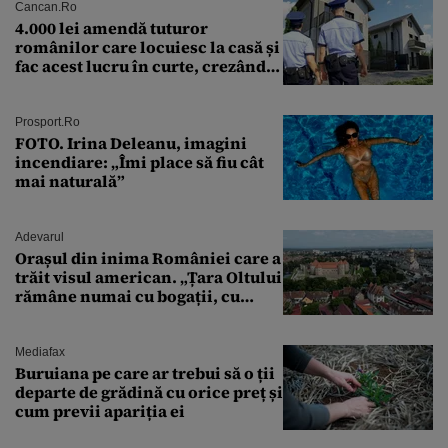
Cancan.ro
4.000 lei amendă tuturor
românilor care locuiesc la casă și
fac acest lucru în curte, crezând
că nu îi vede nimeni
Prosport.ro
FOTO. Irina Deleanu, imagini
incendiare: „Îmi place să fiu cât
mai naturală”
Adevarul
Orașul din inima României care a
trăit visul american. „Țara Oltului
rămâne numai cu bogații, cu
babele, cu moșnegii și cu
sărăntocii”
Mediafax
Buruiana pe care ar trebui să o ții
departe de grădină cu orice preț și
cum previi apariția ei