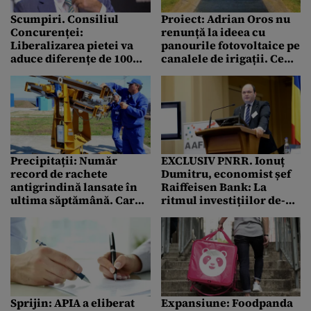
Scumpiri. Consiliul
Proiect: Adrian Oros nu
Concurenței:
renunță la ideea cu
Liberalizarea pietei va
panourile fotovoltaice pe
aduce diferențe de 100
canalele de irigații. Ce
-200 lei la gaze și 10-20 lei
planuri are ministrul
la curentul electric
Precipitații: Număr
EXCLUSIV PNRR. Ionuț
record de rachete
Dumitru, economist șef
antigrindină lansate în
Raiffeisen Bank: La
ultima săptămână. Care
ritmul investițiilor de-
sunt județele vizate
acum, ne trebuie câteva
sute de ani să putem
mișca ceva în agricultură
Sprijin: APIA a eliberat
Expansiune: Foodpanda