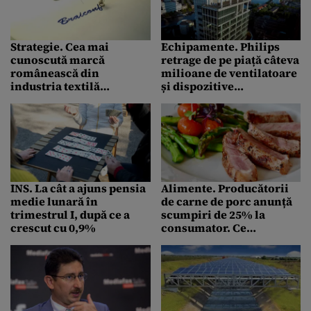
Strategie. Cea mai
Echipamente. Philips
cunoscută marcă
retrage de pe piață câteva
românească din
milioane de ventilatoare
industria textilă
și dispozitive
primește o finanțare de
respiratorii. Care este
400.000 euro. Ajutorul
pericolul
este garantat de stat pe
schema COVID-19
INS. La cât a ajuns pensia
Alimente. Producătorii
medie lunară în
de carne de porc anunță
trimestrul I, după ce a
scumpiri de 25% la
crescut cu 0,9%
consumator. Ce
argumente au
procesatorii când spun
că prețul crește
nejustificat