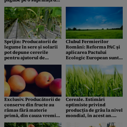
4.665 hectare de culturi
agricole. Unde sunt cele
mai mari pierderi
Sprijin: Producatorii de
Clubul Fermierilor
legume în sere și solarii
Români: Reforma PAC şi
pot depune cererile
aplicarea Pactului
pentru ajutorul de
Ecologic European sunt
minimis de 2.000 euro
noile provocări pentru
până la 20 iulie
agricultură
Exclusiv. Producătorii de
Cereale. Estimări
conserve din fructe au
optimiste privind
rămas fără materie
producția de grâu la nivel
primă, din cauza vremii
mondial, în acest an.
capricioase. Recolta de
Care sunt prognozele
caise și piersici,
pentru marii producători