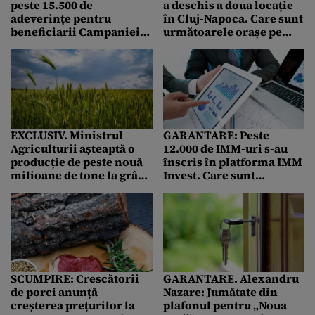
peste 15.500 de
a deschis a doua locație
adeverințe pentru
în Cluj-Napoca. Care sunt
beneficiarii Campaniei
următoarele orașe pe
2021. Până la cât poate
listă
ajunge dobânda la
credite
EXCLUSIV. Ministrul
GARANTARE: Peste
Agriculturii așteaptă o
12.000 de IMM-uri s-au
producție de peste nouă
înscris în platforma IMM
milioane de tone la grâu,
Invest. Care sunt
în 2021. Fermierii se tem
domeniile finanțate
de ploi și de grindină
SCUMPIRE: Crescătorii
GARANTARE. Alexandru
de porci anunță
Nazare: Jumătate din
creșterea prețurilor la
plafonul pentru „Noua