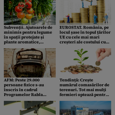
compromisă
Subvenții. Ajutoarele de
EUROSTAT. România, pe
minimis pentru legume
locul șase în topul țărilor
în spații protejate și
UE cu cele mai mari
plante aromatice,
creșteri ale costului cu
aprobate. Cine poate
mâna de lucru
obține banii
AFM: Peste 29.000
Tendință: Crește
persoane fizice s-au
numărul comasărilor de
înscris în cadrul
terenuri. Tot mai mulți
Programelor Rabla
fermieri optează pentru
Clasic 2021 și Rabla Plus
asocieri
2021