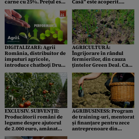
carne cu 25%. Prețul este
Casă” este acoperit.
minim la poarta fermei,
Solicitările de garantare
dar consumatorul
se ridică la peste 735
plătește „european”
milioane lei
DIGITALIZARE: Agrii
AGRICULTURĂ:
România, distribuitor de
Îngrijorare în rândul
imputuri agricole,
fermierilor, din cauza
introduce chatboţi Druid
țintelor Green Deal. Care
în vânzări. Programul
este substanța chimică
are 200 utilizatori deja
pe care o cer cu
insistență agricultorii
EXCLUSIV. SUBVENȚII:
AGRIBUSINESS: Program
Producătorii români de
de training-uri, mentorat
legume despre ajutorul
și finanțare pentru zece
de 2.000 euro, amânat
antreprenoare din
pentru toamnă: Prea
industria