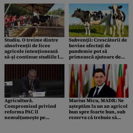
Studiu. O treime dintre
Subvenții: Crescătorii de
absolvenții de licee
bovine afectați de
agricole intenționează
pandemie pot să
să-și continue studiile la
primească ajutoare de
facultate. Câți vor o
până la 225.000 euro.
afacere proprie
Până când poate fi depusă
cererea
Agricultură.
Marius Micu, MADR: Ne
Compromisul privind
așteptăm la un an agricol
reforma PAC îl
bun spre foarte bun, sub
nemulțumește pe
rezerva că trebuie să
ministrul Adrian Oros.
trecem de fenomenele
Care este poziția
meteo extreme