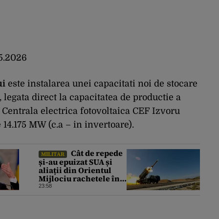
05.2026
ui
este instalarea unei capacitati noi de stocare
 legata direct la capacitatea de productie a
 Centrala electrica fotovoltaica CEF Izvoru
 14.175 MW (c.a – in invertoare).
Cât de repede
MILITAR
și-au epuizat SUA și
aliații din Orientul
Mijlociu rachetele în
conflictul cu Iranul
23:58