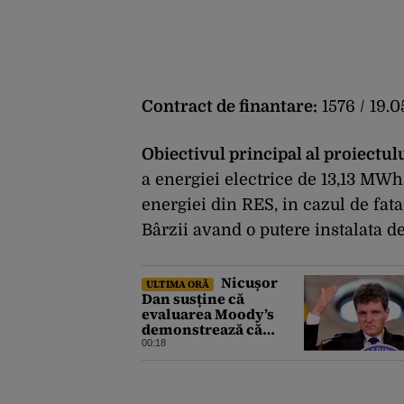
Contract de finantare:
1576 / 19.
Obiectivul principal al proiectul
a energiei electrice de 13,13 MWh,
energiei din RES, in cazul de fata
Bâ
rzii
avand o putere instalata de
Nicușor
ULTIMA ORĂ
Dan susține că
evaluarea Moody’s
demonstrează că
România a făcut pașii
00:18
necesari pentru a
menține încrederea
investitorilor: „Totuși,