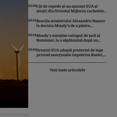
făcut pașii necesari pentru a menține
încrederea investitorilor: „Totuși,
23:58
Cât de repede și-au epuizat SUA și
perspectiva rămâne rezervată”
aliații din Orientul Mijlociu rachetele
în conflictul cu Iranul
23:44
Reacția ministrului Alexandru Nazare
la decizia Moody’s de a păstra
România recomandată investitorilor:
„Este un răgaz, dar în niciun caz un
23:44
Moody’s menține ratingul de țară al
motiv de relaxare”
României, la o săptămână după un
raport similar al agenției Fitch. Lipsa
unui guvern cu puteri depline,
23:40
Senatul SUA adoptă proiectul de lege
principala vulnerabilitate din raport
privind sancțiunile împotriva Rusiei,
promovat de omul lui Trump
Vezi toate articolele