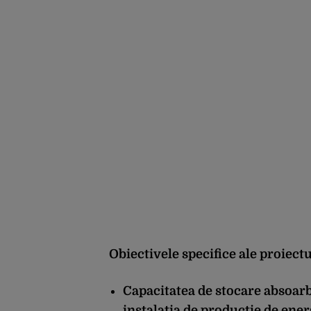
perspectiva rămâne
rezervată”
Obiectivele specifice ale proiectu
Capacitatea de stocare absoarb
instalația de producție de ener