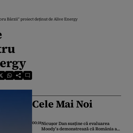
oru Bârzii” proiect deținut de Alive Energy
e
tru
nergy
Cele Mai Noi
00:18
Nicușor Dan susține că evaluarea
Moody’s demonstrează că România a