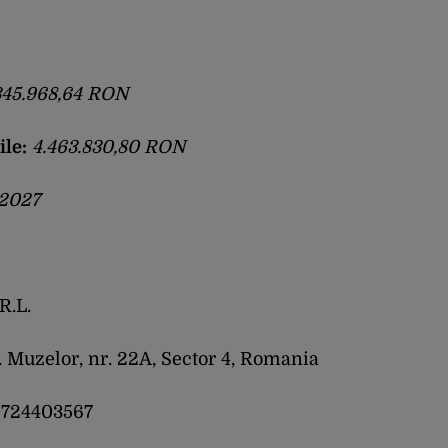
345.968,64 RON
le:
4.463.830,80 RON
.2027
R.L.
. Muzelor, nr. 22A, Sector 4, Romania
0724403567