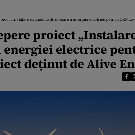
ect „Instalare capacitate de stocare a energiei electrice pentru CEF Izv
pere proiect „Instalar
a energiei electrice pen
iect deținut de Alive E