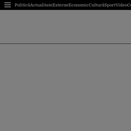
Politică
Actualitate
Externe
Economic
Cultură
Sport
Video
C