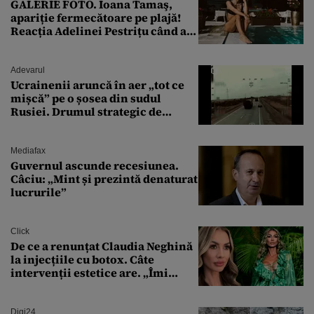
GALERIE FOTO. Ioana Tamaş,
apariție fermecătoare pe plajă!
Reacția Adelinei Pestrițu când a
văzut-o
Adevarul
Ucrainenii aruncă în aer „tot ce
mișcă” pe o șosea din sudul
Rusiei. Drumul strategic de
aprovizionare către Crimeea este
controlat complet
Mediafax
Guvernul ascunde recesiunea.
Câciu: „Mint și prezintă denaturat
lucrurile”
Click
De ce a renunțat Claudia Neghină
la injecțiile cu botox. Câte
intervenții estetice are. „Îmi
îngheață fața”
Digi24