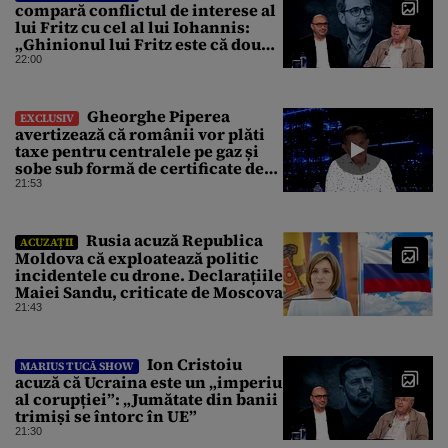
compară conflictul de interese al
lui Fritz cu cel al lui Iohannis:
„Ghinionul lui Fritz este că două
instanțe l-au declarat
22:00
incompatibil”
Gheorghe Piperea
EXCLUSIV
avertizează că românii vor plăti
taxe pentru centralele pe gaz și
sobe sub formă de certificate de
CO2
21:53
Rusia acuză Republica
ACUZAȚII
Moldova că exploatează politic
incidentele cu drone. Declarațiile
Maiei Sandu, criticate de Moscova
21:43
Ion Cristoiu
MARIUS TUCĂ SHOW
acuză că Ucraina este un „imperiu
al corupției”: „Jumătate din banii
trimiși se întorc în UE”
21:30