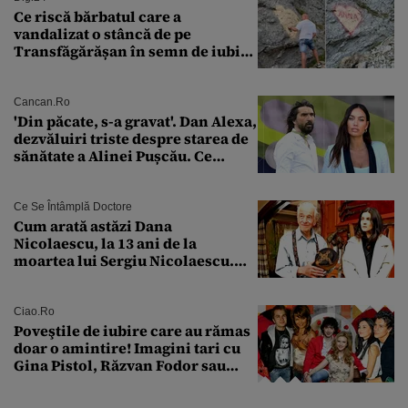
Ce riscă bărbatul care a
vandalizat o stâncă de pe
Transfăgărășan în semn de iubire
față de „Anna”
Cancan.ro
'Din păcate, s-a gravat'. Dan Alexa,
dezvăluiri triste despre starea de
sănătate a Alinei Pușcău. Ce
discuție au avut cu două zile în
urmă
Ce Se Întâmplă Doctore
Cum arată astăzi Dana
Nicolaescu, la 13 ani de la
moartea lui Sergiu Nicolaescu.
Transformarea care i-a surprins
pe toți
Ciao.ro
Poveştile de iubire care au rămas
doar o amintire! Imagini tari cu
Gina Pistol, Răzvan Fodor sau
Andra Măruţă şi foştii parteneri