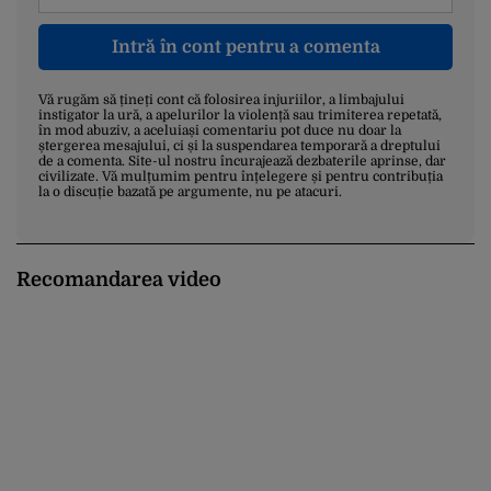
Intră în cont pentru a comenta
Vă rugăm să țineți cont că folosirea injuriilor, a limbajului
instigator la ură, a apelurilor la violență sau trimiterea repetată,
în mod abuziv, a aceluiași comentariu pot duce nu doar la
ștergerea mesajului, ci și la suspendarea temporară a dreptului
de a comenta. Site-ul nostru încurajează dezbaterile aprinse, dar
civilizate. Vă mulțumim pentru înțelegere și pentru contribuția
la o discuție bazată pe argumente, nu pe atacuri.
Recomandarea video