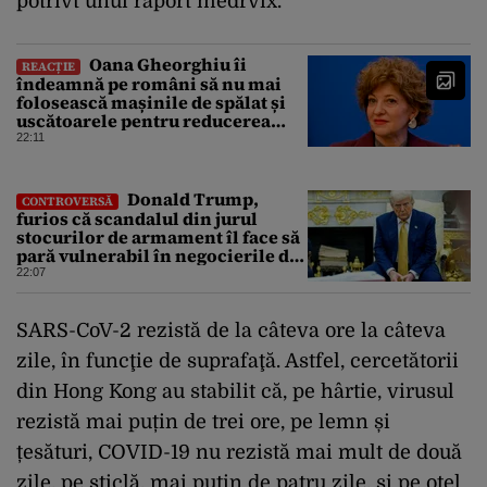
potrivt unui raport medrvix.
Oana Gheorghiu îi
REACȚIE
îndeamnă pe români să nu mai
folosească mașinile de spălat și
uscătoarele pentru reducerea
consumului de energie
22:11
Donald Trump,
CONTROVERSĂ
furios că scandalul din jurul
stocurilor de armament îl face să
pară vulnerabil în negocierile de
pace cu Iranul
22:07
SARS-CoV-2 rezistă de la câteva ore la câteva
zile, în funcţie de suprafaţă. Astfel, cercetătorii
din Hong Kong au stabilit că, pe hârtie, virusul
rezistă mai puțin de trei ore, pe lemn și
țesături, COVID-19 nu rezistă mai mult de două
zile, pe sticlă, mai puțin de patru zile, și pe oțel