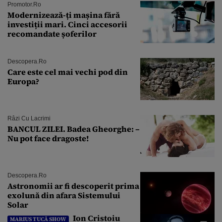
Promotor.ro
Modernizează-ți mașina fără
investiții mari. Cinci accesorii
recomandate șoferilor
Descopera.ro
Care este cel mai vechi pod din
Europa?
Râzi Cu Lacrimi
BANCUL ZILEI. Badea Gheorghe: –
Nu pot face dragoste!
Descopera.ro
Astronomii ar fi descoperit prima
exolună din afara Sistemului
Solar
Ion Cristoiu
MARIUS TUCĂ SHOW