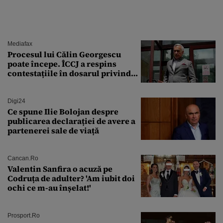
Mediafax
Procesul lui Călin Georgescu
poate începe. ÎCCJ a respins
contestațiile în dosarul privind
lovitura de stat
Digi24
Ce spune Ilie Bolojan despre
publicarea declarației de avere a
partenerei sale de viață
Cancan.ro
Valentin Sanfira o acuză pe
Codruța de adulter? 'Am iubit doi
ochi ce m-au înșelat!'
Prosport.ro