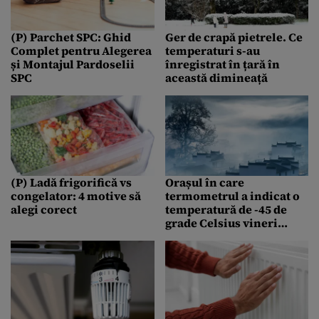
(P) Parchet SPC: Ghid
Ger de crapă pietrele. Ce
Complet pentru Alegerea
temperaturi s-au
și Montajul Pardoselii
înregistrat în țară în
SPC
această dimineață
(P) Ladă frigorifică vs
Orașul în care
congelator: 4 motive să
termometrul a indicat o
alegi corect
temperatură de -45 de
grade Celsius vineri
dimineață