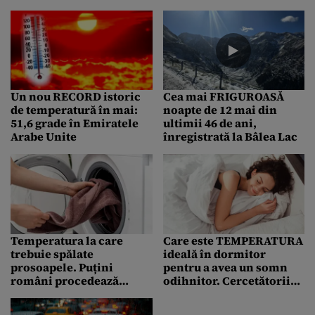
film din seria „Mad Max”
EFICIENT de
a fost realizat acolo
combustibil. RAR a dat
răspunsul
Un nou RECORD istoric
Cea mai FRIGUROASĂ
de temperatură în mai:
noapte de 12 mai din
51,6 grade în Emiratele
ultimii 46 de ani,
Arabe Unite
înregistrată la Bâlea Lac
Temperatura la care
Care este TEMPERATURA
trebuie spălate
ideală în dormitor
prosoapele. Puțini
pentru a avea un somn
români procedează
odihnitor. Cercetătorii
corect!
americani au descoperit
valoarea ideală în