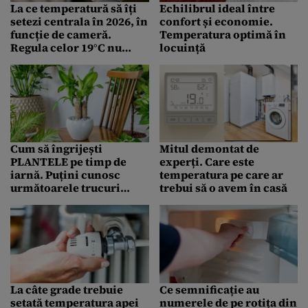
La ce temperatură să îți
Echilibrul ideal între
setezi centrala în 2026, în
confort și economie.
funcție de cameră.
Temperatura optimă în
Regula celor 19°C nu
locuință
aduce economie și
confort
Cum să îngrijești
Mitul demontat de
PLANTELE pe timp de
experți. Care este
iarnă. Puțini cunosc
temperatura pe care ar
următoarele trucuri
trebui să o avem în casă
banale, dar foarte utile
La câte grade trebuie
Ce semnificație au
setată temperatura apei
numerele de pe rotița din