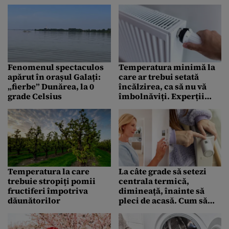
ani ar trebui să-l
petreacă sub duș
Fenomenul spectaculos
Temperatura minimă la
apărut în orașul Galați:
care ar trebui setată
„fierbe” Dunărea, la 0
încălzirea, ca să nu vă
grade Celsius
îmbolnăviți. Experții
sunt de acord
Temperatura la care
La câte grade să setezi
trebuie stropiți pomii
centrala termică,
fructiferi împotriva
dimineață, înainte să
dăunătorilor
pleci de acasă. Cum să
eviți consumul inutil de
gaze