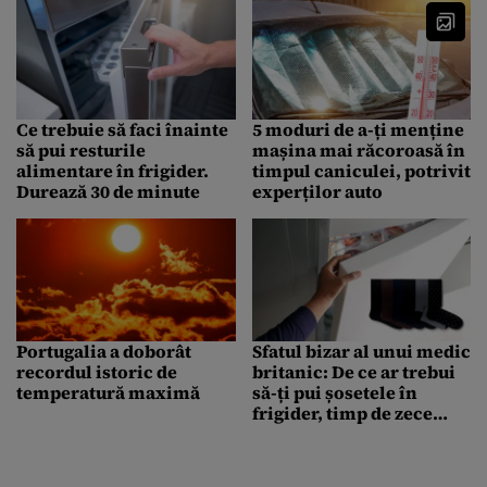
Ce trebuie să faci înainte
5 moduri de a-ți menține
să pui resturile
mașina mai răcoroasă în
alimentare în frigider.
timpul caniculei, potrivit
Durează 30 de minute
experților auto
Portugalia a doborât
Sfatul bizar al unui medic
recordul istoric de
britanic: De ce ar trebui
temperatură maximă
să-ți pui șosetele în
frigider, timp de zece
minute, înainte de
culcare