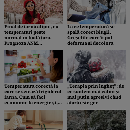
Final de iarnă atipic, cu
La ce temperatură se
temperaturi peste
spală corect blugii.
normal în toată țara.
Greșelile care îi pot
Prognoza ANM
deforma și decolora
actualizată până în luna
martie 2026
Temperatura corectă la
„Terapia prin îngheț”: de
care se setează frigiderul
ce suntem mai calmi și
iarna. Cum să faci
mai puțin agresivi când
economie la energie și,
afară este ger
în același timp, să
păstrezi alimentele
proaspete