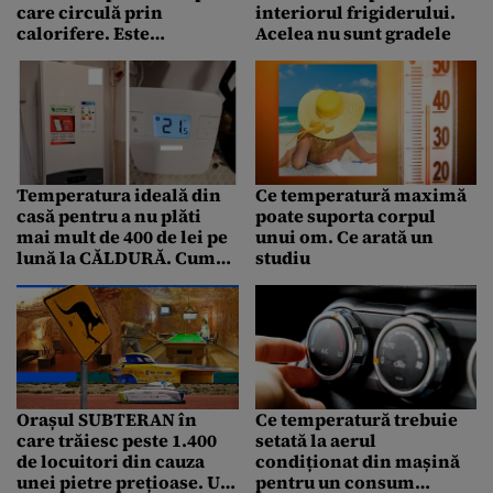
care circulă prin
interiorul frigiderului.
calorifere. Este
Acelea nu sunt gradele
considerată zona optimă
pentru confort și
economie
Temperatura ideală din
Ce temperatură maximă
casă pentru a nu plăti
poate suporta corpul
mai mult de 400 de lei pe
unui om. Ce arată un
lună la CĂLDURĂ. Cum
studiu
trebuie setat
corespunzător
termostatul, ziua și
noaptea
Orașul SUBTERAN în
Ce temperatură trebuie
care trăiesc peste 1.400
setată la aerul
de locuitori din cauza
condiționat din mașină
unei pietre prețioase. Un
pentru un consum