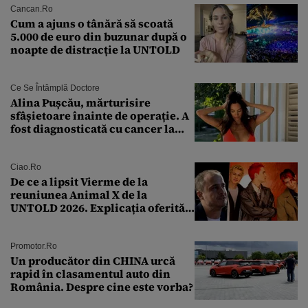
Cancan.ro
Cum a ajuns o tânără să scoată
5.000 de euro din buzunar după o
noapte de distracție la UNTOLD
Ce Se Întâmplă Doctore
Alina Pușcău, mărturisire
sfâșietoare înainte de operație. A
fost diagnosticată cu cancer la
sân în metastază: „Este singurul
tratament care o să mă ajute să
îmi salvez viața”
Ciao.ro
De ce a lipsit Vierme de la
reuniunea Animal X de la
UNTOLD 2026. Explicația oferită
de Șerban Copoț
Promotor.ro
Un producător din CHINA urcă
rapid în clasamentul auto din
România. Despre cine este vorba?