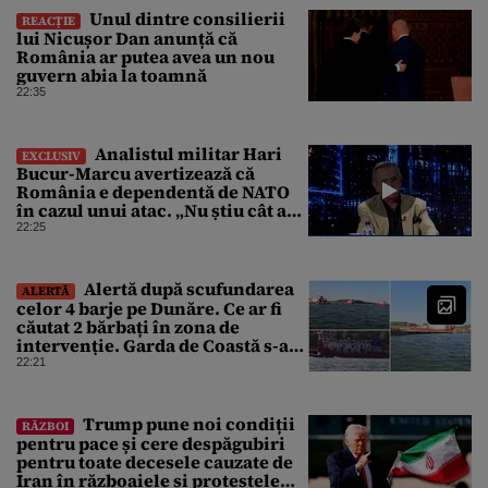
Unul dintre consilierii
REACȚIE
lui Nicușor Dan anunță că
România ar putea avea un nou
guvern abia la toamnă
22:35
Analistul militar Hari
EXCLUSIV
Bucur-Marcu avertizează că
România e dependentă de NATO
în cazul unui atac. „Nu știu cât ar
rezista țara fără ajutor ”
22:25
Alertă după scufundarea
ALERTĂ
celor 4 barje pe Dunăre. Ce ar fi
căutat 2 bărbați în zona de
intervenție. Garda de Coastă s-a
deplasat urgent
22:21
Trump pune noi condiții
RĂZBOI
pentru pace și cere despăgubiri
pentru toate decesele cauzate de
Iran în războaiele și protestele