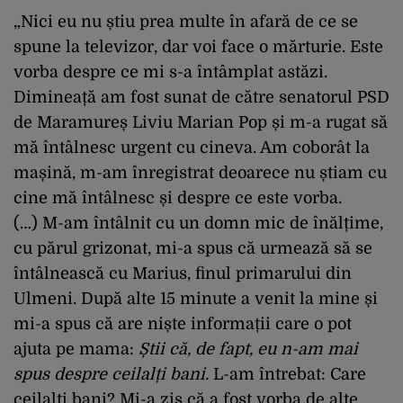
„Nici eu nu știu prea multe în afară de ce se
spune la televizor, dar voi face o mărturie. Este
vorba despre ce mi s-a întâmplat astăzi.
Dimineață am fost sunat de către senatorul PSD
de Maramureș
Liviu Marian Pop și m-a rugat să
mă întâlnesc urgent cu cineva. Am coborât la
mașină, m-am înregistrat deoarece nu știam cu
cine mă întâlnesc și despre ce este vorba.
(…)
M-am întâlnit cu un domn mic de înălțime,
cu părul grizonat, mi-a spus că urmează să se
întâlnească cu Marius, finul primarului din
Ulmeni. După alte 15 minute a venit la mine și
mi-a spus că are niște informații care o pot
ajuta pe mama:
Știi că, de fapt, eu n-am mai
spus despre ceilalți bani.
L-am întrebat: Care
ceilalți bani?
Mi-a zis că a fost vorba de alte