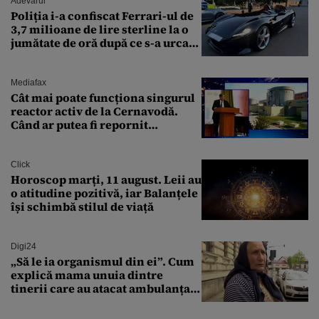
Adevarul
Poliția i-a confiscat Ferrari-ul de
3,7 milioane de lire sterline la o
jumătate de oră după ce s-a urcat
la volan
Mediafax
Cât mai poate funcționa singurul
reactor activ de la Cernavodă.
Când ar putea fi repornit
Reactorul 1
Click
Horoscop marți, 11 august. Leii au
o atitudine pozitivă, iar Balanțele
își schimbă stilul de viață
Digi24
„Să le ia organismul din ei”. Cum
explică mama unuia dintre
tinerii care au atacat ambulanța
agresiunea revoltătoare a
acestora