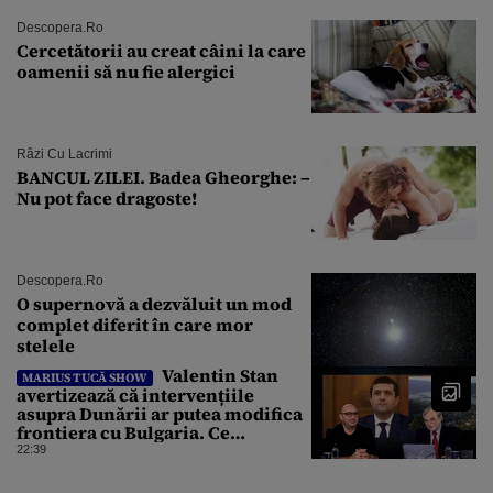
Descopera.ro
Cercetătorii au creat câini la care
oamenii să nu fie alergici
Râzi Cu Lacrimi
BANCUL ZILEI. Badea Gheorghe: –
Nu pot face dragoste!
Descopera.ro
O supernovă a dezvăluit un mod
complet diferit în care mor
stelele
Valentin Stan
MARIUS TUCĂ SHOW
avertizează că intervențiile
asupra Dunării ar putea modifica
frontiera cu Bulgaria. Ce
argumente aduce profesorul?
22:39