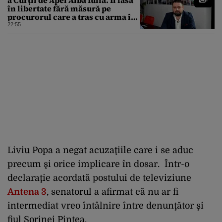
în libertate fără măsură pe
procurorul care a tras cu arma în
fuga sa de poliție
22:55
Liviu Popa a negat acuzaţiile care i se aduc
precum şi orice implicare în dosar. Într-o
declaraţie acordată postului de televiziune
Antena 3
, senatorul a afirmat că nu ar fi
intermediat vreo întâlnire între denunţător şi
fiul Sorinei Pintea.