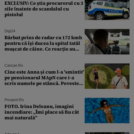
EXCLUSIV: Ce știa procurorul cu 3
zile înainte de scandalul cu
pistolul
Digi24
Bărbat prins de radar cu 172 kmh
pentru că își ducea la spital tatăl
muşcat de câine. Ce reacție au
avut polițiștii
Cancan.ro
Cine este Anna și cum l-a 'smintit'
pe pensionarul MApN care i-a
scris numele pe stâncă. Povestea
'interzisă' care se ascunde în
spatele graffitiului de pe
Transfăgărășan
Prosport.ro
FOTO. Irina Deleanu, imagini
incendiare: „Îmi place să fiu cât
mai naturală”