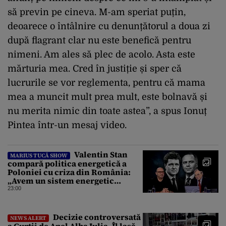
să previn pe cineva. M-am speriat puțin,
deoarece o întâlnire cu denunțătorul a doua zi
după flagrant clar nu este benefică pentru
nimeni. Am ales să plec de acolo. Asta este
mărturia mea. Cred în justiție și sper că
lucrurile se vor reglementa, pentru că mama
mea a muncit mult prea mult, este bolnavă și
nu merita nimic din toate astea”, a spus Ionuț
Pintea într-un mesaj video.
Valentin Stan
MARIUS TUCĂ SHOW
compară politica energetică a
Poloniei cu criza din România:
„Avem un sistem energetic
confecționat într-o piață mafiotă”
23:00
Decizie controversată
NEWS ALERT
a Curții de Apel Alba Iulia. Îl lasă