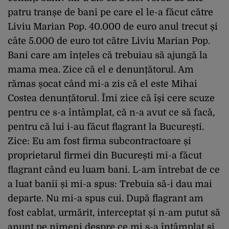
patru tranșe de bani pe care el le-a făcut către
Liviu Marian Pop. 40.000 de euro anul trecut și
câte 5.000 de euro tot către Liviu Marian Pop.
Bani care am înțeles că trebuiau să ajungă la
mama mea. Zice că el e denunțătorul. Am
rămas șocat când mi-a zis că el este Mihai
Costea denunțătorul. Îmi zice că își cere scuze
pentru ce s-a întâmplat, că n-a avut ce să facă,
pentru că lui i-au făcut flagrant la București.
Zice: Eu am fost firma subcontractoare și
proprietarul firmei din București mi-a făcut
flagrant când eu luam bani. L-am întrebat de ce
a luat banii și mi-a spus: Trebuia să-i dau mai
departe. Nu mi-a spus cui. După flagrant am
fost cablat, urmărit, interceptat și n-am putut să
anunț pe nimeni despre ce mi s-a întâmplat și