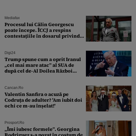
Mediafax
Procesul lui Călin Georgescu
poate începe. ÎCCJ a respins
contestațiile în dosarul privind
lovitura de stat
Digi24
Trump spune cum a oprit Iranul
„cel mai mare atac” al SUA de
după cel de-Al Doilea Război
Mondial
Cancan.ro
Valentin Sanfira o acuză pe
Codruța de adulter? 'Am iubit doi
ochi ce m-au înșelat!'
Prosport.ro
„Îmi iubesc formele”. Georgina
Rodriguez s-a pozat în costum de