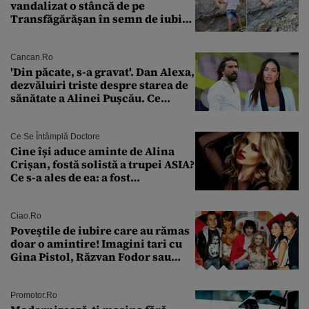
vandalizat o stâncă de pe
Transfăgărășan în semn de iubire
față de „Anna”
Cancan.ro
'Din păcate, s-a gravat'. Dan Alexa,
dezvăluiri triste despre starea de
sănătate a Alinei Pușcău. Ce
discuție au avut cu două zile în
urmă
Ce Se Întâmplă Doctore
Cine își aduce aminte de Alina
Crișan, fostă solistă a trupei ASIA?
Ce s-a ales de ea: a fost
condamnată la închisoare cu
suspendare. Ce acuzații i se aduc
Ciao.ro
Poveştile de iubire care au rămas
doar o amintire! Imagini tari cu
Gina Pistol, Răzvan Fodor sau
Andra Măruţă şi foştii parteneri
Promotor.ro