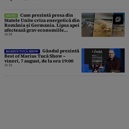
Cum prezintă presa din
MEDIU
Statele Unite criza energetică din
România și Germania. Lipsa apei
afectează grav economiile
Europei
16:33
Gândul prezintă
MARIUS TUCĂ SHOW
Best of Marius Tucă Show –
vineri, 7 august, de la ora 19:00
16:33