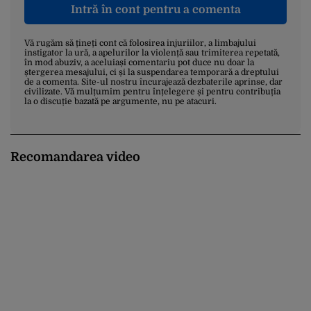
Intră în cont pentru a comenta
Vă rugăm să țineți cont că folosirea injuriilor, a limbajului
instigator la ură, a apelurilor la violență sau trimiterea repetată,
în mod abuziv, a aceluiași comentariu pot duce nu doar la
ștergerea mesajului, ci și la suspendarea temporară a dreptului
de a comenta. Site-ul nostru încurajează dezbaterile aprinse, dar
civilizate. Vă mulțumim pentru înțelegere și pentru contribuția
la o discuție bazată pe argumente, nu pe atacuri.
Recomandarea video