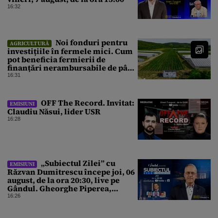
16:32
Noi fonduri pentru
AGRICULTURĂ
investițiile în fermele mici. Cum
pot beneficia fermierii de
finanțări nerambursabile de până
la 50.000 de euro
16:31
OFF The Record. Invitat:
EMISIUNI
Claudiu Năsui, lider USR
16:28
„Subiectul Zilei” cu
EMISIUNI
Răzvan Dumitrescu începe joi, 06
august, de la ora 20:30, live pe
Gândul. Gheorghe Piperea,
despre minciunile din pandemie
16:26
care distrug acum România