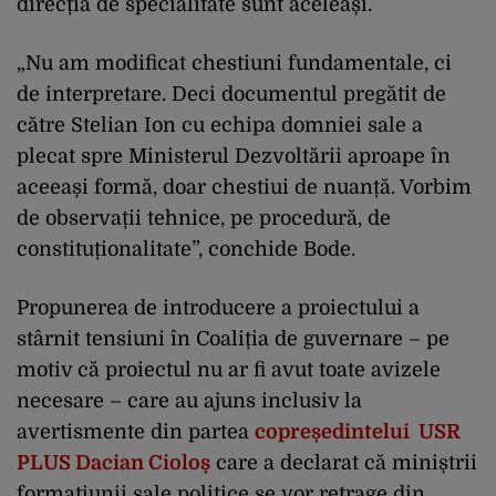
direcția de specialitate sunt aceleași.
„Nu am modificat chestiuni fundamentale, ci
de interpretare. Deci documentul pregătit de
către Stelian Ion cu echipa domniei sale a
plecat spre Ministerul Dezvoltării aproape în
aceeași formă, doar chestiui de nuanță. Vorbim
de observații tehnice, pe procedură, de
constituționalitate”, conchide Bode.
Propunerea de introducere a proiectului a
stârnit tensiuni în Coaliția de guvernare – pe
motiv că proiectul nu ar fi avut toate avizele
necesare – care au ajuns inclusiv la
avertismente din partea
copreședintelui USR
PLUS Dacian Cioloș
care a declarat că miniștrii
formațiunii sale politice se vor retrage din