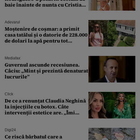
baie înainte de nunta cu Cristiano
Ronaldo
Adevarul
Moștenire de coșmar: a primit
casa tatălui și o datorie de 228.000
de dolari la apă pentru tot
cartierul
Mediafax
Guvernul ascunde recesiunea.
Câciu: „Mint și prezintă denaturat
lucrurile”
Click
De ce a renunțat Claudia Neghină
la injecțiile cu botox. Câte
intervenții estetice are. „Îmi
îngheață fața”
Digi24
Ce riscă bărbatul care a