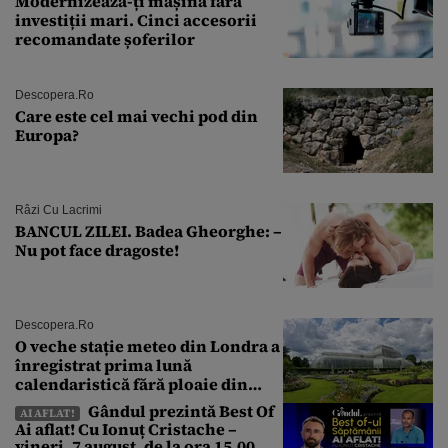
Modernizează-ți mașina fără
investiții mari. Cinci accesorii
recomandate șoferilor
Descopera.ro
Care este cel mai vechi pod din
Europa?
Râzi Cu Lacrimi
BANCUL ZILEI. Badea Gheorghe: –
Nu pot face dragoste!
Descopera.ro
O veche stație meteo din Londra a
înregistrat prima lună
calendaristică fără ploaie din
1871 încoace
Gândul prezintă Best Of
AI AFLAT!
Ai aflat! Cu Ionuț Cristache –
vineri, 7 august, de la ora 15.00