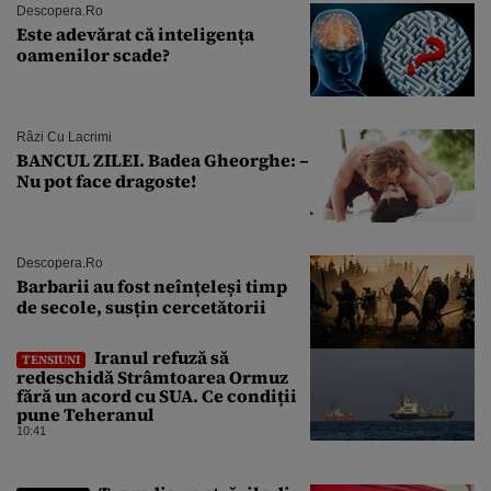
Descopera.ro
Este adevărat că inteligența
oamenilor scade?
Râzi Cu Lacrimi
BANCUL ZILEI. Badea Gheorghe: –
Nu pot face dragoste!
Descopera.ro
Barbarii au fost neînțeleși timp
de secole, susțin cercetătorii
Iranul refuză să
TENSIUNI
redeschidă Strâmtoarea Ormuz
fără un acord cu SUA. Ce condiții
pune Teheranul
10:41