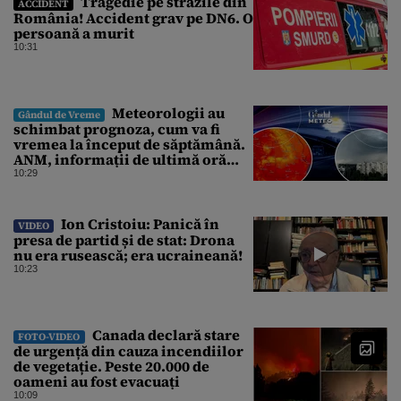
Tragedie pe străzile din
ACCIDENT
România! Accident grav pe DN6. O
persoană a murit
10:31
Meteorologii au
Gândul de Vreme
schimbat prognoza, cum va fi
vremea la început de săptămână.
ANM, informații de ultimă oră
pentru Gândul
10:29
Ion Cristoiu: Panică în
VIDEO
presa de partid și de stat: Drona
nu era rusească; era ucraineană!
10:23
Canada declară stare
FOTO-VIDEO
de urgență din cauza incendiilor
de vegetație. Peste 20.000 de
oameni au fost evacuați
10:09