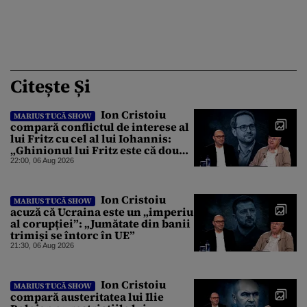
Citește Și
Ion Cristoiu
MARIUS TUCĂ SHOW
compară conflictul de interese al
lui Fritz cu cel al lui Iohannis:
„Ghinionul lui Fritz este că două
instanțe l-au declarat
22:00, 06 Aug 2026
incompatibil”
Ion Cristoiu
MARIUS TUCĂ SHOW
acuză că Ucraina este un „imperiu
al corupției”: „Jumătate din banii
trimiși se întorc în UE”
21:30, 06 Aug 2026
Ion Cristoiu
MARIUS TUCĂ SHOW
compară austeritatea lui Ilie