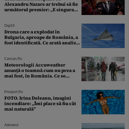
Alexandru Nazare ar trebui să fie
următorul premier: „E singura
soluție”
Digi24
Drona care a explodat în
Bulgaria, aproape de România, a
fost identificată. Ce arată analiza
preliminară a epavei
Cancan.ro
Meteorologii Accuweather
anunță o toamnă cum nu prea a
mai fost, în România. Ce se
întâmplă în septembrie,
octombrie și noiembrie 2026, în
București. Pe ce dată ninge
Prosport.ro
FOTO. Irina Deleanu, imagini
incendiare: „Îmi place să fiu cât
mai naturală”
Adevarul