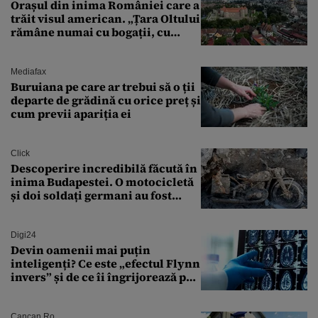
Orașul din inima României care a
trăit visul american. „Țara Oltului
rămâne numai cu bogații, cu
babele, cu moșnegii și cu
sărăntocii”
Mediafax
Buruiana pe care ar trebui să o ții
departe de grădină cu orice preț și
cum previi apariția ei
Click
Descoperire incredibilă făcută în
inima Budapestei. O motocicletă
și doi soldați germani au fost
găsiți în Dunăre
Digi24
Devin oamenii mai puțin
inteligenți? Ce este „efectul Flynn
invers” și de ce îi îngrijorează pe
cercetători
Cancan.ro