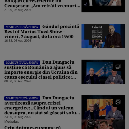
Bolojan cu restricțiile lui
Ceaușescu: „Am retrăit vremurile
tinereții”
21:00, 06 Aug 2026
Gândul prezintă
MARIUS TUCĂ SHOW
Best of Marius Tucă Show –
vineri, 7 august, de la ora 19:00
16:33, 06 Aug 2026
Dan Dungaciu
MARIUS TUCĂ SHOW
susține că România a ajuns să
importe energie din Ucraina din
cauza eșecului clasei politice:
Este bilanțul politic al ultimilor
08:00, 06 Aug 2026
ani
Dan Dungaciu
MARIUS TUCĂ SHOW
avertizează asupra crizei
energetice: „Când ai un vulcan
deasupra, nu stai să găsești soluții
cu leucoplast”
23:00, 05 Aug 2026
Mediafax
Crin Antonescu spune că