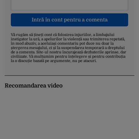
Intră în cont pentru a comenta
Vă rugăm să țineți cont că folosirea injuriilor, a limbajului
instigator la ură, a apelurilor la violență sau trimiterea repetată,
în mod abuziv, a aceluiași comentariu pot duce nu doar la
ștergerea mesajului, ci și la suspendarea temporară a dreptului
de a comenta. Site-ul nostru încurajează dezbaterile aprinse, dar
civilizate. Vă mulțumim pentru înțelegere și pentru contribuția
la o discuție bazată pe argumente, nu pe atacuri.
Recomandarea video