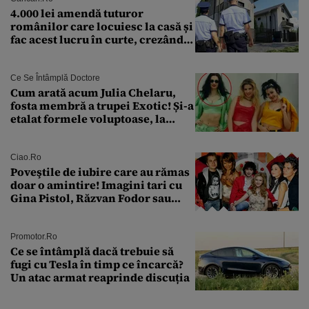
4.000 lei amendă tuturor
românilor care locuiesc la casă și
fac acest lucru în curte, crezând
că nu îi vede nimeni
Ce Se Întâmplă Doctore
Cum arată acum Julia Chelaru,
fosta membră a trupei Exotic! Și-a
etalat formele voluptoase, la
aproape 50 de ani
Ciao.ro
Poveştile de iubire care au rămas
doar o amintire! Imagini tari cu
Gina Pistol, Răzvan Fodor sau
Andra Măruţă şi foştii parteneri
Promotor.ro
Ce se întâmplă dacă trebuie să
fugi cu Tesla în timp ce încarcă?
Un atac armat reaprinde discuția