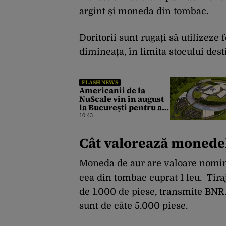
argint și moneda din tombac.
Doritorii sunt rugați să utilizeze
dimineața, în limita stocului dest
FLASH NEWS
Americanii de la
NuScale vin în august
la București pentru a
debloca proiectul SMR
10:43
de la Doicești
Cât valorează monede
Moneda de aur are valoare nominal
cea din tombac cuprat 1 leu. Tir
de 1.000 de piese, transmite BNR.
sunt de câte 5.000 piese.