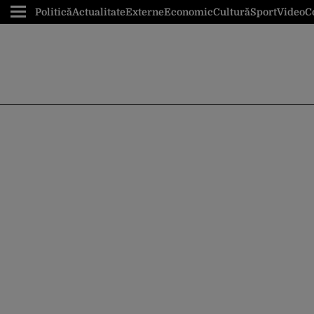
Politică
Actualitate
Externe
Economic
Cultură
Sport
Video
C