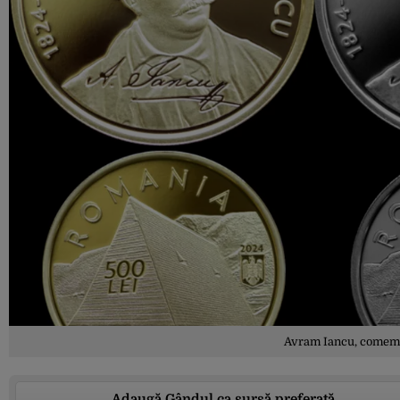
Avram Iancu, comemo
Adaugă Gândul ca sursă preferată