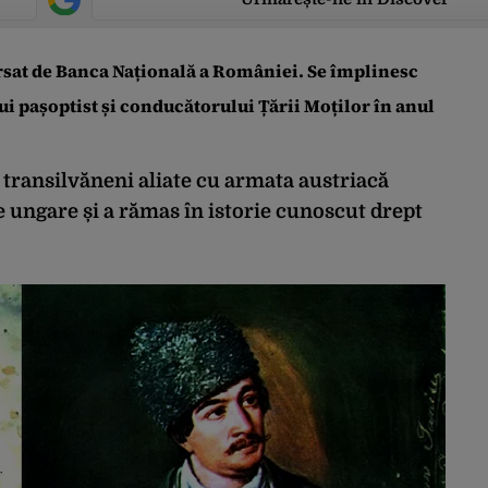
rsat de Banca Națională a României. Se împlinesc
ui pașoptist și conducătorului Țării Moților în anul
transilvăneni aliate cu armata austriacă
 ungare și a rămas în istorie cunoscut drept