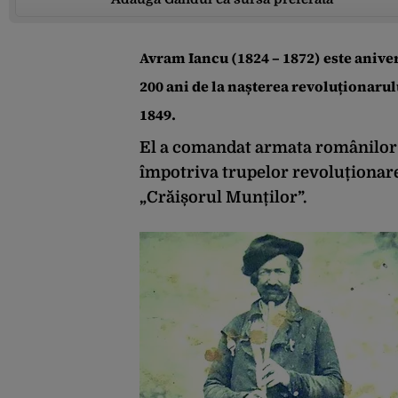
Avram Iancu
(1824 – 1872)
este anive
200 ani de la nașterea revoluționarul
1849.
El a comandat armata românilor 
împotriva trupelor revoluționare
„Crăișorul Munților”.