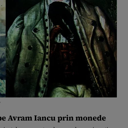
a
pe Avram Iancu prin monede