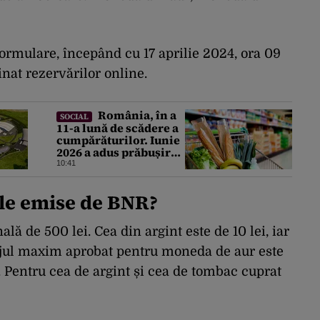
 formulare, începând cu 17 aprilie 2024, ora 09
inat rezervărilor online.
România, în a
SOCIAL
11-a lună de scădere a
cumpărăturilor. Iunie
2026 a adus prăbușirea
comerțului, potrivit
10:41
datelor INS
le emise de BNR?
ă de 500 lei. Cea din argint este de 10 lei, iar
ajul maxim aprobat pentru moneda de aur este
 Pentru cea de argint și cea de tombac cuprat