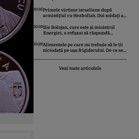
prăbușirea comerțului, potrivit datelor
INS
10:35
Primele victime israeliene după
armistițiul cu Hezbollah. Doi soldați au
murit în sudul Libanului, iar un atac
aerian israelian a ucis un civil
10:30
Ilie Bolojan, care este și ministrul
Energiei, a refuzat să răspundă
întrebărilor jurnaliștilor despre
situația din energie. România
10:29
Alimentele pe care nu trebuie să le ții
traversează în acest moment cea mai
niciodată pe ușa frigiderului. De ce se
gravă criză energetică de după
strică mai repede
Revoluție
Vezi toate articolele