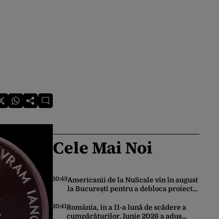
Cele Mai Noi
10:43
Americanii de la NuScale vin în august
la București pentru a debloca proiectul
SMR de la Doicești
10:41
România, în a 11-a lună de scădere a
cumpărăturilor. Iunie 2026 a adus