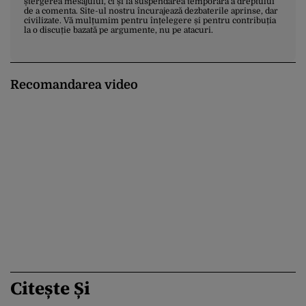
ștergerea mesajului, ci și la suspendarea temporară a dreptului
de a comenta. Site-ul nostru încurajează dezbaterile aprinse, dar
civilizate. Vă mulțumim pentru înțelegere și pentru contribuția
la o discuție bazată pe argumente, nu pe atacuri.
Recomandarea video
Citește Și