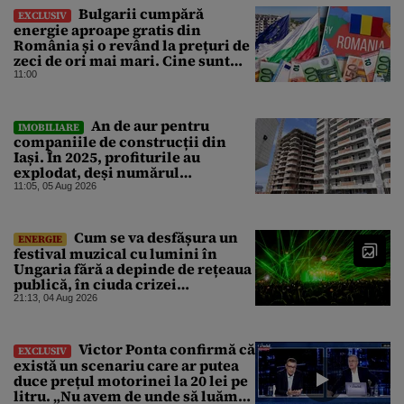
Bulgarii cumpără
EXCLUSIV
energie aproape gratis din
România și o revând la prețuri de
zeci de ori mai mari. Cine sunt
noii „băieți deștepți” din energie
11:00
de la sud de Dunăre
An de aur pentru
IMOBILIARE
companiile de construcții din
Iași. În 2025, profiturile au
explodat, deși numărul
angajaților a scăzut
11:05, 05 Aug 2026
Cum se va desfășura un
ENERGIE
festival muzical cu lumini în
Ungaria fără a depinde de rețeaua
publică, în ciuda crizei
energetice
21:13, 04 Aug 2026
Victor Ponta confirmă că
EXCLUSIV
există un scenariu care ar putea
duce prețul motorinei la 20 lei pe
litru. „Nu avem de unde să luăm