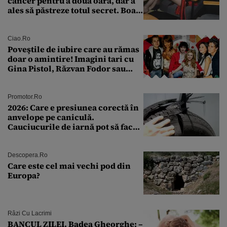
cancer pentru a doua oară, dar a
ales să păstreze totul secret. Boala
a fost descoperită la un control de
rutină
Ciao.ro
Poveştile de iubire care au rămas
doar o amintire! Imagini tari cu
Gina Pistol, Răzvan Fodor sau
Andra Măruţă şi foştii parteneri
Promotor.ro
2026: Care e presiunea corectă în
anvelope pe caniculă.
Cauciucurile de iarnă pot să facă
explozie la peste 40°C?
Descopera.ro
Care este cel mai vechi pod din
Europa?
Râzi Cu Lacrimi
BANCUL ZILEI. Badea Gheorghe: –