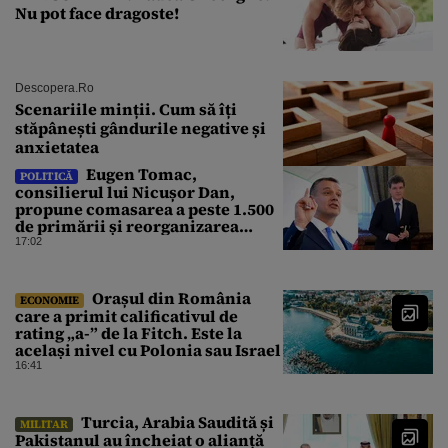
Nu pot face dragoste!
Descopera.ro
Scenariile minții. Cum să îți
stăpânești gândurile negative și
anxietatea
Eugen Tomac,
POLITICĂ
consilierul lui Nicușor Dan,
propune comasarea a peste 1.500
de primării și reorganizarea
administrativă a județelor
17:02
Orașul din România
ECONOMIE
care a primit calificativul de
rating „a-” de la Fitch. Este la
același nivel cu Polonia sau Israel
16:41
Turcia, Arabia Saudită și
MILITAR
Pakistanul au încheiat o alianță