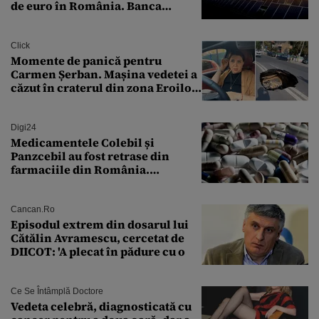
de euro în România. Banca
Transilvania le acordă o
finanțare uriașă
Click
Momente de panică pentru
Carmen Șerban. Mașina vedetei a
căzut în craterul din zona Eroilor:
„M-am speriat foarte tare”
Digi24
Medicamentele Colebil și
Panzcebil au fost retrase din
farmaciile din România.
Explicația dată de Agenția
Națională a Medicamentului
Cancan.ro
Episodul extrem din dosarul lui
Cătălin Avramescu, cercetat de
DIICOT: 'A plecat în pădure cu o
Ce Se Întâmplă Doctore
Vedeta celebră, diagnosticată cu