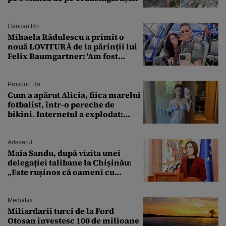
Cancan.ro
Mihaela Rădulescu a primit o
nouă LOVITURĂ de la părinții lui
Felix Baumgartner: 'Am fost
ȘTEARSĂ complet din
Prosport.ro
Cum a apărut Alicia, fiica marelui
fotbalist, într-o pereche de
bikini. Internetul a explodat:
„Zeiță superbă!”
Adevarul
Maia Sandu, după vizita unei
delegației talibane la Chișinău:
„Este rușinos că oameni cu
funcții înalte nu se
documentează”
Mediafax
Miliardarii turci de la Ford
Otosan investesc 100 de milioane