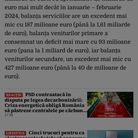
euro mai mult decât în ianuarie – februarie
2024, balanța serviciilor are un excedent mai
mic cu 187 milioane euro (până la 1,61 miliarde
de euro), balanța veniturilor primare a
consemnat un deficit mai mare cu 93 milioane
euro (pana la 1 miliard de euro), iar balanța
veniturilor secundare, un excedent mai mic cu
427 milioane euro (până la 40 de milioane de
euro).
PSD contraatacă în
REACȚIE
disputa pe legea decarbonizării:
Criza energetică obligă România
să păstreze centralele pe cărbune.
Bolojan, acuzat de duplicitate
17:38
Cinci trucuri pentru ca
LIFESTYLE
electrocasnicele tale să consume