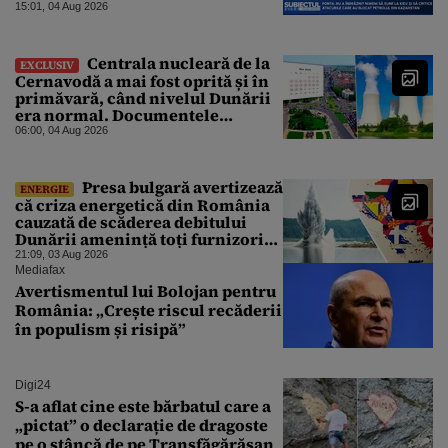
petrol”
15:01, 04 Aug 2026
Centrala nucleară de la
EXCLUSIV
Cernavodă a mai fost oprită și în
primăvară, când nivelul Dunării
era normal. Documentele
descoperite de Gândul arată că
06:00, 04 Aug 2026
reactoarele au fost închise timp
de 20 de zile
Presa bulgară avertizează
ENERGIE
că criza energetică din România
cauzată de scăderea debitului
Dunării amenință toți furnizorii
balcanici de electricitate
21:09, 03 Aug 2026
Mediafax
Avertismentul lui Bolojan pentru
România: „Crește riscul recăderii
în populism și risipă”
Digi24
S-a aflat cine este bărbatul care a
„pictat” o declarație de dragoste
pe o stâncă de pe Transfăgărășan