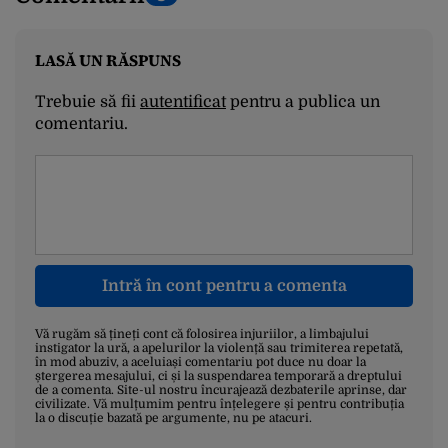
LASĂ UN RĂSPUNS
Trebuie să fii
autentificat
pentru a publica un
comentariu.
Intră în cont pentru a comenta
Vă rugăm să țineți cont că folosirea injuriilor, a limbajului
instigator la ură, a apelurilor la violență sau trimiterea repetată,
în mod abuziv, a aceluiași comentariu pot duce nu doar la
ștergerea mesajului, ci și la suspendarea temporară a dreptului
de a comenta. Site-ul nostru încurajează dezbaterile aprinse, dar
civilizate. Vă mulțumim pentru înțelegere și pentru contribuția
la o discuție bazată pe argumente, nu pe atacuri.