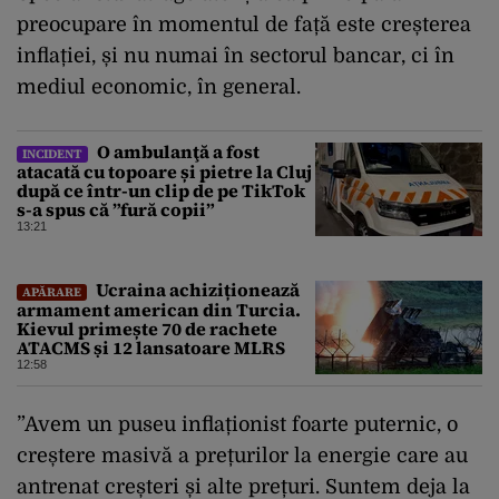
preocupare în momentul de față este creșterea
inflației, și nu numai în sectorul bancar, ci în
mediul economic, în general.
O ambulanţă a fost
INCIDENT
atacată cu topoare și pietre la Cluj
după ce într-un clip de pe TikTok
s-a spus că ”fură copii”
13:21
Ucraina achiziționează
APĂRARE
armament american din Turcia.
Kievul primește 70 de rachete
ATACMS și 12 lansatoare MLRS
12:58
”Avem un puseu inflaționist foarte puternic, o
creștere masivă a prețurilor la energie care au
antrenat creșteri și alte prețuri. Suntem deja la