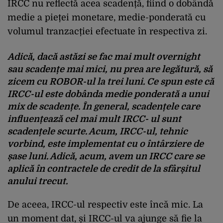
IRCC nu reflectă acea scadență, fiind o dobândă
medie a pieței monetare, medie-ponderată cu
volumul tranzacției efectuate în respectiva zi.
Adică, dacă astăzi se fac mai mult overnight
sau scadențe mai mici, nu prea are legătură, să
zicem cu ROBOR-ul la trei luni. Ce spun este că
IRCC-ul este dobânda medie ponderată a unui
mix de scadențe. În general, scadențele care
influențează cel mai mult IRCC- ul sunt
scadențele scurte. Acum, IRCC-ul, tehnic
vorbind, este implementat cu o întârziere de
șase luni. Adică, acum, avem un IRCC care se
aplică în contractele de credit de la sfârșitul
anului trecut.
De aceea, IRCC-ul respectiv este încă mic. La
un moment dat, și IRCC-ul va ajunge să fie la