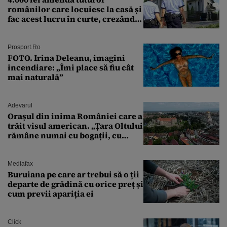
românilor care locuiesc la casă și
fac acest lucru în curte, crezând
că nu îi vede nimeni
Prosport.ro
FOTO. Irina Deleanu, imagini
incendiare: „Îmi place să fiu cât
mai naturală”
Adevarul
Orașul din inima României care a
trăit visul american. „Țara Oltului
rămâne numai cu bogații, cu
babele, cu moșnegii și cu
sărăntocii”
Mediafax
Buruiana pe care ar trebui să o ții
departe de grădină cu orice preț și
cum previi apariția ei
Click