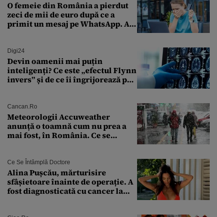
O femeie din România a pierdut
zeci de mii de euro după ce a
primit un mesaj pe WhatsApp. A
crezut că va moșteni 175.000 de
euro din Franța
Digi24
Devin oamenii mai puțin
inteligenți? Ce este „efectul Flynn
invers” și de ce îi îngrijorează pe
cercetători
Cancan.ro
Meteorologii Accuweather
anunță o toamnă cum nu prea a
mai fost, în România. Ce se
întâmplă în septembrie,
octombrie și noiembrie 2026, în
București. Pe ce dată ninge
Ce Se Întâmplă Doctore
Alina Pușcău, mărturisire
sfâșietoare înainte de operație. A
fost diagnosticată cu cancer la
sân în metastază: „Este singurul
tratament care o să mă ajute să