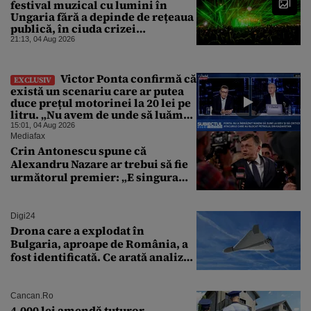
festival muzical cu lumini în
Ungaria fără a depinde de rețeaua
publică, în ciuda crizei
energetice
21:13, 04 Aug 2026
Victor Ponta confirmă că
EXCLUSIV
există un scenariu care ar putea
duce prețul motorinei la 20 lei pe
litru. „Nu avem de unde să luăm
petrol”
15:01, 04 Aug 2026
Mediafax
Crin Antonescu spune că
Alexandru Nazare ar trebui să fie
următorul premier: „E singura
soluție”
Digi24
Drona care a explodat în
Bulgaria, aproape de România, a
fost identificată. Ce arată analiza
preliminară a epavei
Cancan.ro
4.000 lei amendă tuturor