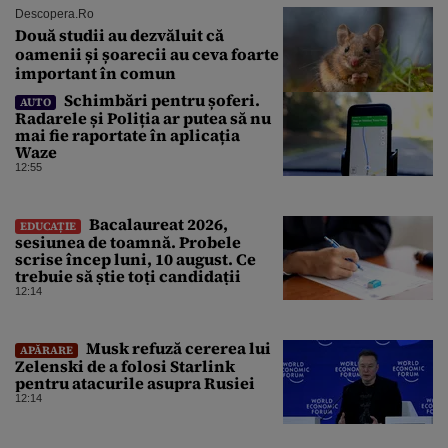
Descopera.ro
Două studii au dezvăluit că
oamenii și șoarecii au ceva foarte
important în comun
Schimbări pentru șoferi.
AUTO
Radarele și Poliția ar putea să nu
mai fie raportate în aplicația
Waze
12:55
Bacalaureat 2026,
EDUCAȚIE
sesiunea de toamnă. Probele
scrise încep luni, 10 august. Ce
trebuie să știe toți candidații
12:14
Musk refuză cererea lui
APĂRARE
Zelenski de a folosi Starlink
pentru atacurile asupra Rusiei
12:14