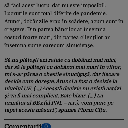
să faci acest lucru, dar nu este imposibil.
Lucrurile sunt total diferite de pandemie.
Atunci, dobânzile erau în scădere, acum sunt în
creştere. Din partea băncilor ar însemna
costuri foarte mari, din partea clienţilor ar
însemna sume oarecum sinucigaşe.
Să nu plăteşti azi ratele cu dobânzi mai mici,
dar să le plăteşti cu dobânzi mai mari în viitor,
mi s-ar părea o chestie sinucigaşă, dar fiecare
decide cum doreşte. Atunci a fost o decizie la
nivelul UE. (…) Această decizie nu există astăzi
şi va fi mai complicat. Este bizar. (…) La
următorul BEx (al PNL – n.r.), vom pune pe
tapet aceste măsuri”, spunea Florin Cîțu.
Comentarii
0