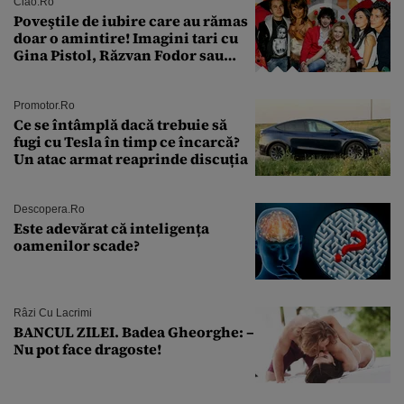
îmi salvez viața”
Ciao.ro
Poveştile de iubire care au rămas
doar o amintire! Imagini tari cu
Gina Pistol, Răzvan Fodor sau
Andra Măruţă şi foştii parteneri
Promotor.ro
Ce se întâmplă dacă trebuie să
fugi cu Tesla în timp ce încarcă?
Un atac armat reaprinde discuția
Descopera.ro
Este adevărat că inteligența
oamenilor scade?
Râzi Cu Lacrimi
BANCUL ZILEI. Badea Gheorghe: –
Nu pot face dragoste!