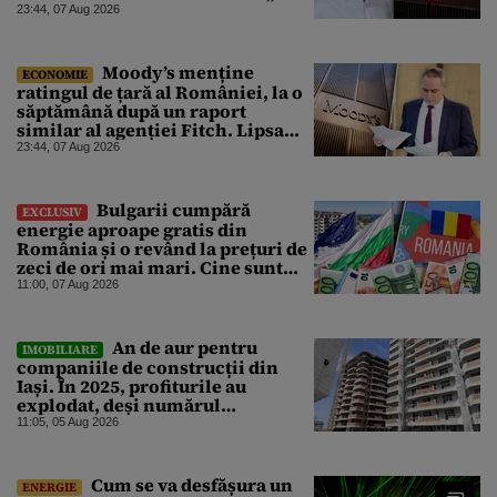
un răgaz, dar în niciun caz un
23:44, 07 Aug 2026
motiv de relaxare”
Moody’s menține
ECONOMIE
ratingul de țară al României, la o
săptămână după un raport
similar al agenției Fitch. Lipsa
unui guvern cu puteri depline,
23:44, 07 Aug 2026
principala vulnerabilitate din
raport
Bulgarii cumpără
EXCLUSIV
energie aproape gratis din
România și o revând la prețuri de
zeci de ori mai mari. Cine sunt
noii „băieți deștepți” din energie
11:00, 07 Aug 2026
de la sud de Dunăre
An de aur pentru
IMOBILIARE
companiile de construcții din
Iași. În 2025, profiturile au
explodat, deși numărul
angajaților a scăzut
11:05, 05 Aug 2026
Cum se va desfășura un
ENERGIE