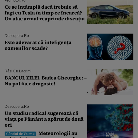
Promotor.ro
Ce se întâmplă dacă trebuie să
fugi cu Tesla în timp ce încarcă?
Un atac armat reaprinde discuția
Descopera.ro
Este adevărat că inteligența
oamenilor scade?
Râzi Cu Lacrimi
BANCUL ZILEI. Badea Gheorghe: –
Nu pot face dragoste!
Descopera.ro
Un studiu radical sugerează că
viața pe Pământ a apărut de două
ori
Meteorologii au
Gândul de Vreme