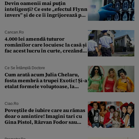
Devin oamenii mai puțin
inteligenți? Ce este „efectul Flynn
invers” și de ce îi îngrijorează pe
cercetători
Cancan.ro
4.000 lei amendă tuturor
românilor care locuiesc la casă și
fac acest lucru în curte, crezând
că nu îi vede nimeni
Ce Se Întâmplă Doctore
Cum arată acum Julia Chelaru,
fosta membră a trupei Exotic! Și-a
etalat formele voluptoase, la
aproape 50 de ani
Ciao.ro
Poveştile de iubire care au rămas
doar o amintire! Imagini tari cu
Gina Pistol, Răzvan Fodor sau
Andra Măruţă şi foştii parteneri