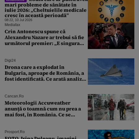
mari probleme de sănătate în
iulie 2026: „Cheltuielile medicale
cresc în această perioadă”
08:22, 10 Jul 2026
Mediafax
Crin Antonescu spune că
Alexandru Nazare ar trebui să fie
următorul premier: „E singura
soluție”
Digi24
Drona care a explodat în
Bulgaria, aproape de România, a
fost identificată. Ce arată analiza
preliminară a epavei
Cancan.ro
Meteorologii Accuweather
anunță o toamnă cum nu prea a
mai fost, în România. Ce se
întâmplă în septembrie,
octombrie și noiembrie 2026, în
București. Pe ce dată ninge
Prosport.ro
FOTO. Irina Deleanu, imagini