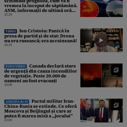
schimbat prognoza, cum va fi
vremea la început de săptămână.
ANM, informații de ultimă oră
pentru Gândul
10:29
Ion Cristoiu: Panică în
VIDEO
presa de partid și de stat: Drona
nu era rusească; era ucraineană!
10:23
Canada declară stare
FOTO-VIDEO
de urgență din cauza incendiilor
de vegetație. Peste 20.000 de
oameni au fost evacuați
10:09
Pactul militar Iran-
ANALIZA de 10
China-Rusia se extinde. Ce oferă
Moscova și Beijingul și care ar
putea fi marea miză a „jocului”
10:00