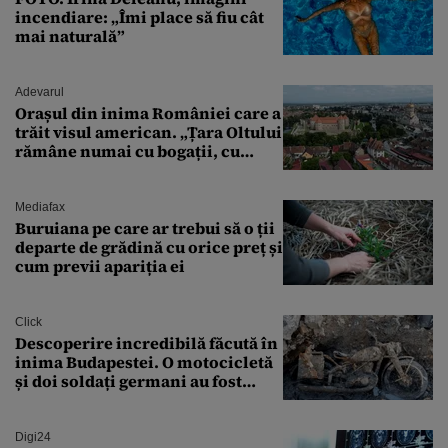
incendiare: „Îmi place să fiu cât
mai naturală”
Adevarul
Orașul din inima României care a
trăit visul american. „Țara Oltului
rămâne numai cu bogații, cu
babele, cu moșnegii și cu
sărăntocii”
Mediafax
Buruiana pe care ar trebui să o ții
departe de grădină cu orice preț și
cum previi apariția ei
Click
Descoperire incredibilă făcută în
inima Budapestei. O motocicletă
și doi soldați germani au fost
găsiți în Dunăre
Digi24