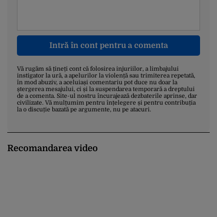
Intră în cont pentru a comenta
Vă rugăm să țineți cont că folosirea injuriilor, a limbajului
instigator la ură, a apelurilor la violență sau trimiterea repetată,
în mod abuziv, a aceluiași comentariu pot duce nu doar la
ștergerea mesajului, ci și la suspendarea temporară a dreptului
de a comenta. Site-ul nostru încurajează dezbaterile aprinse, dar
civilizate. Vă mulțumim pentru înțelegere și pentru contribuția
la o discuție bazată pe argumente, nu pe atacuri.
Recomandarea video