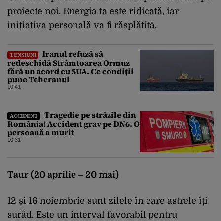
proiecte noi. Energia ta este ridicată, iar
inițiativa personală va fi răsplătită.
Iranul refuză să
TENSIUNI
redeschidă Strâmtoarea Ormuz
fără un acord cu SUA. Ce condiții
pune Teheranul
10:41
Tragedie pe străzile din
ACCIDENT
România! Accident grav pe DN6. O
persoană a murit
10:31
Taur (20 aprilie – 20 mai)
12 și 16 noiembrie sunt zilele în care astrele îți
surâd. Este un interval favorabil pentru