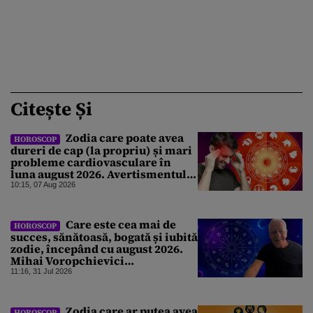
Citește Și
Zodia care poate avea
HOROSCOP
dureri de cap (la propriu) și mari
probleme cardiovasculare în
luna august 2026. Avertismentul
experților în astrologie
10:15, 07 Aug 2026
Care este cea mai de
HOROSCOP
succes, sănătoasă, bogată și iubită
zodie, începând cu august 2026.
Mihai Voropchievici
nominalizează nativii ce vor da
11:16, 31 Jul 2026
lovitura
Zodia care ar putea avea
HOROSCOP