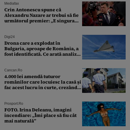
Mediafax
Crin Antonescu spune că
Alexandru Nazare ar trebui să fie
următorul premier: „E singura
soluție”
Digi24
Drona care a explodat în
Bulgaria, aproape de România, a
fost identificată. Ce arată analiza
preliminară a epavei
Cancan.ro
4.000 lei amendă tuturor
românilor care locuiesc la casă și
fac acest lucru în curte, crezând
că nu îi vede nimeni
Prosport.ro
FOTO. Irina Deleanu, imagini
incendiare: „Îmi place să fiu cât
mai naturală”