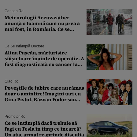
Cancan.ro
Meteorologii Accuweather
anunță o toamnă cum nu prea a
mai fost, în România. Ce se
întâmplă în septembrie,
octombrie și noiembrie 2026, în
București. Pe ce dată ninge
Ce Se Întâmplă Doctore
Alina Pușcău, mărturisire
sfâșietoare înainte de operație. A
fost diagnosticată cu cancer la
sân în metastază: „Este singurul
tratament care o să mă ajute să
îmi salvez viața”
Ciao.ro
Poveştile de iubire care au rămas
doar o amintire! Imagini tari cu
Gina Pistol, Răzvan Fodor sau
Andra Măruţă şi foştii parteneri
Promotor.ro
Ce se întâmplă dacă trebuie să
fugi cu Tesla în timp ce încarcă?
Un atac armat reaprinde discuția