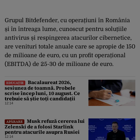
Grupul Bitdefender, cu operațiuni în România
și în întreaga lume, cunoscut pentru soluțiile
antivirus și respingerea atacurilor cibernetice,
are venituri totale anuale care se apropie de 150
de milioane de euro, cu un profit operațional
(EBITDA) de 25-30 de milioane de euro.
Bacalaureat 2026,
EDUCAȚIE
sesiunea de toamnă. Probele
scrise încep luni, 10 august. Ce
trebuie să știe toți candidații
12:14
Musk refuză cererea lui
APĂRARE
Zelenski de a folosi Starlink
pentru atacurile asupra Rusiei
12:14