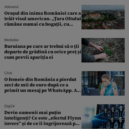
Adevarul
Orașul din inima României care a
trăit visul american. „Țara Oltului
rămâne numai cu bogații, cu
babele, cu moșnegii și cu
sărăntocii”
Mediafax
Buruiana pe care ar trebui să o ții
departe de grădină cu orice preț și
cum previi apariția ei
Click
O femeie din România a pierdut
zeci de mii de euro după ce a
primit un mesaj pe WhatsApp. A
crezut că va moșteni 175.000 de
euro din Franța
Digi24
Devin oamenii mai puțin
inteligenți? Ce este „efectul Flynn
invers” și de ce îi îngrijorează pe
cercetători