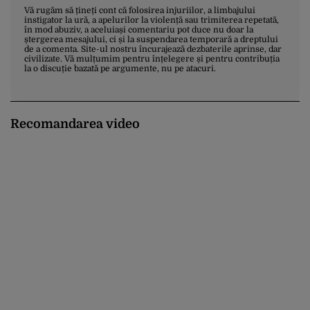
Vă rugăm să țineți cont că folosirea injuriilor, a limbajului
instigator la ură, a apelurilor la violență sau trimiterea repetată,
în mod abuziv, a aceluiași comentariu pot duce nu doar la
ștergerea mesajului, ci și la suspendarea temporară a dreptului
de a comenta. Site-ul nostru încurajează dezbaterile aprinse, dar
civilizate. Vă mulțumim pentru înțelegere și pentru contribuția
la o discuție bazată pe argumente, nu pe atacuri.
Recomandarea video