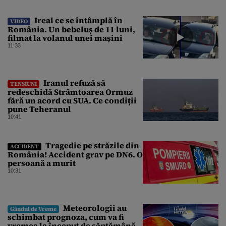
Ireal ce se întâmplă în
VIDEO
România. Un bebeluș de 11 luni,
filmat la volanul unei mașini
11:33
Iranul refuză să
TENSIUNI
redeschidă Strâmtoarea Ormuz
fără un acord cu SUA. Ce condiții
pune Teheranul
10:41
Tragedie pe străzile din
ACCIDENT
România! Accident grav pe DN6. O
persoană a murit
10:31
Meteorologii au
Gândul de Vreme
schimbat prognoza, cum va fi
vremea la început de săptămână.