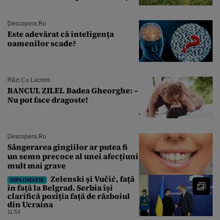
Descopera.ro
Este adevărat că inteligența
oamenilor scade?
Râzi Cu Lacrimi
BANCUL ZILEI. Badea Gheorghe: –
Nu pot face dragoste!
Descopera.ro
Sângerarea gingiilor ar putea fi
un semn precoce al unei afecțiuni
mult mai grave
Zelenski și Vučić, față
DIPLOMAȚIE
în față la Belgrad. Serbia își
clarifică poziția față de războiul
din Ucraina
11:53