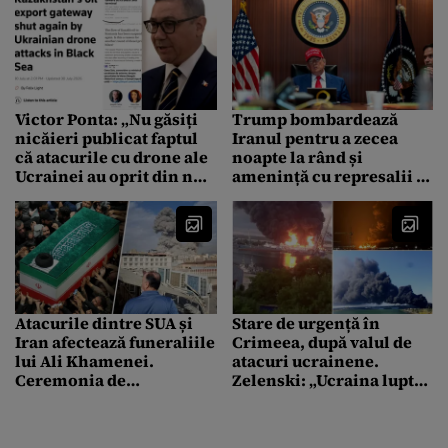
Victor Ponta: „Nu găsiți
Trump bombardează
nicăieri publicat faptul
Iranul pentru a zecea
că atacurile cu drone ale
noapte la rând și
Ucrainei au oprit din nou
amenință cu represalii și
importurile de petrol din
„mai dure” dacă mai sunt
Kazakhstan!”
uciși militari americani
Atacurile dintre SUA și
Stare de urgență în
Iran afectează funeraliile
Crimeea, după valul de
lui Ali Khamenei.
atacuri ucrainene.
Ceremonia de
Zelenski: „Ucraina luptă
înmormântare a fost
pentru toate teritoriile
amânată
sale”