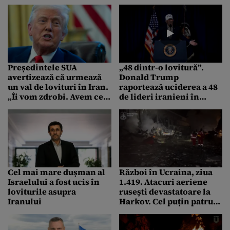
și două porturi din
Kuweit
Președintele SUA
„48 dintr-o lovitură”.
avertizează că urmează
Donald Trump
un val de lovituri în Iran.
raportează uciderea a 48
„Îi vom zdrobi. Avem cea
de lideri iranieni în
mai puternică armată
atacurile împotriva
din lume”
Iranului: „Și ne mișcăm
rapid”
Cel mai mare dușman al
Război în Ucraina, ziua
Israelului a fost ucis în
1.419. Atacuri aeriene
loviturile asupra
rusești devastatoare la
Iranului
Harkov. Cel puțin patru
morți