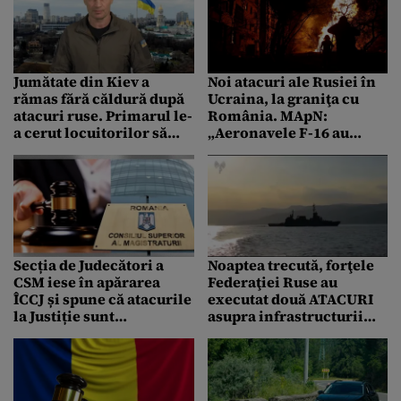
Jumătate din Kiev a
Noi atacuri ale Rusiei în
rămas fără căldură după
Ucraina, la graniţa cu
atacuri ruse. Primarul le-
România. MApN:
a cerut locuitorilor să
„Aeronavele F-16 au
părăsească orașul
raportat ținte aeriene la
diferite distanțe de
Ismail”
Secția de Judecători a
Noaptea trecută, forţele
CSM iese în apărarea
Federaţiei Ruse au
ÎCCJ și spune că atacurile
executat două ATACURI
la Justiție sunt
asupra infrastructurii
orchestrate de „factorul
portuare ucrainene
politic”
situate pe fluviul
Dunărea