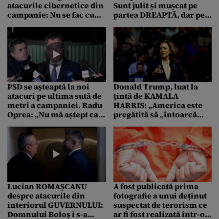
atacurile cibernetice din
Sunt julit și mușcat pe
campanie: Nu se fac cu
partea DREAPTĂ, dar pe
semnătură „cu dragoste
partea stângă sunt
din partea Estului”
INTACT. Am ficat și duc
PSD se așteaptă la noi
Donald Trump, luat la
atacuri pe ultima sută de
țintă de KAMALA
metri a campaniei. Radu
HARRIS: „America este
Oprea: „Nu mă aștept ca
pregătită să „întoarcă
lucrurile să fie ușoare în
pagina Trump” și să se
perioada următoare”
îndrepte spre
reconciliere politică”
Lucian ROMAȘCANU
A fost publicată prima
despre atacurile din
fotografie a unui deținut
interiorul GUVERNULUI:
suspectat de terorism ce
Domnului Boloș i s-a
ar fi fost realizată într-o