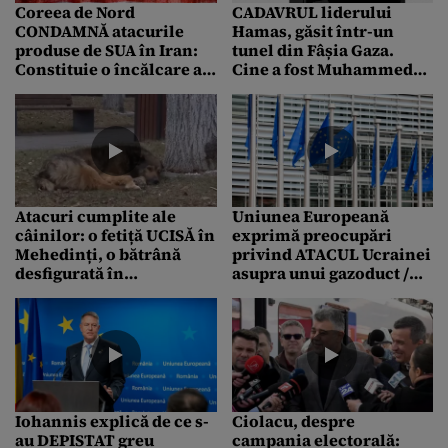
Coreea de Nord
CADAVRUL liderului
CONDAMNĂ atacurile
Hamas, găsit într-un
produse de SUA în Iran:
tunel din Fâșia Gaza.
Constituie o încălcare a
Cine a fost Muhammed
suveranității statului
Sinwar, fratele lui Yahya
Sinwar
Atacuri cumplite ale
Uniunea Europeană
câinilor: o fetiță UCISĂ în
exprimă preocupări
Mehedinți, o bătrână
privind ATACUL Ucrainei
desfigurată în
asupra unui gazoduct /
Maramureș
„Nu am avut contacte cu
partea ucraineană”
Iohannis explică de ce s-
Ciolacu, despre
au DEPISTAT greu
campania electorală: