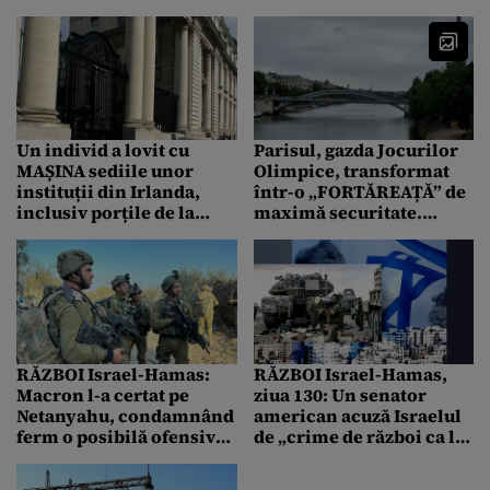
cerut demisia, cel mai
închisoare secretă CIA
mult, din partea
din România
Partidului Național
Liberal.
Un individ a lovit cu
Parisul, gazda Jocurilor
MAȘINA sediile unor
Olimpice, transformat
instituții din Irlanda,
într-o „FORTĂREAȚĂ” de
inclusiv porțile de la
maximă securitate.
reședințele
Participanții nu se lasă
președintelui și
intimidați de actele de
premierului
vandalism
RĂZBOI Israel-Hamas:
RĂZBOI Israel-Hamas,
Macron l-a certat pe
ziua 130: Un senator
Netanyahu, condamnând
american acuză Israelul
ferm o posibilă ofensivă
de „crime de război ca la
la Rafah: „O crimă de
carte” în Fâșia Gaza
război”