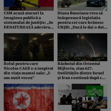
CSM acuză atacuri la
Diana Buzoianu vrea să
imaginea publică a
înăsprească legislația
sistemului de justiţie: „Se
pentru cei care hrănesc
DENATUREAZĂ adevărul
URȘII: „Dacă le dai o dată
sau se prezintă într-o
hrană, îi condamni
manieră tendenţioasă”
practic la moarte”
Rolul pentru care
Războiul din Orientul
Nicolas CAGE s-a inspirat
Mijlociu, ziua 627.
din viața mamei sale: „I-
Ostilitățile dintre Israel
am auzit vocea”
și Iran continuă după ce
Trump a anunțat un
armistițiu de pace