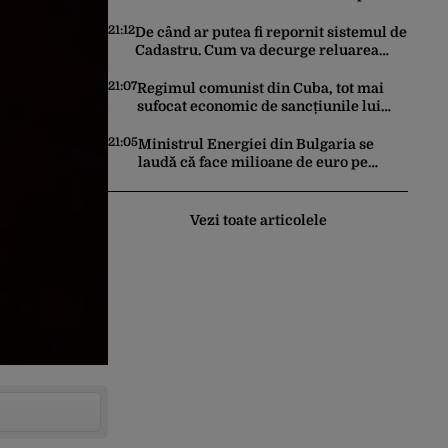
a căuta expertiză în domeniul dronelor
21:12
De când ar putea fi repornit sistemul de
Cadastru. Cum va decurge reluarea
platformei E-Terra
21:07
Regimul comunist din Cuba, tot mai
sufocat economic de sancțiunile lui
Trump. Marco Rubio: „Havana nu poate
ocoli sancțiunile prin mimat reforme”
21:05
Ministrul Energiei din Bulgaria se
laudă că face milioane de euro pe
spatele crizei energetice din România.
Gândul a documentat cazul
Vezi toate articolele