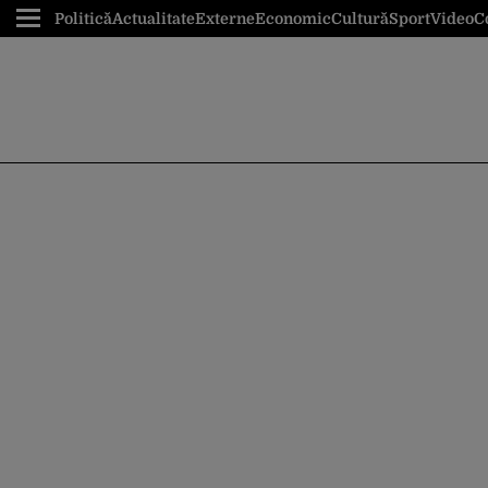
Politică
Actualitate
Externe
Economic
Cultură
Sport
Video
C