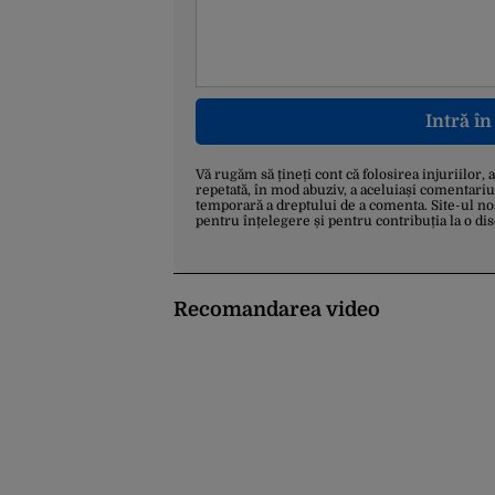
Intră î
Vă rugăm să țineți cont că folosirea injuriilor, 
repetată, în mod abuziv, a aceluiași comentariu
temporară a dreptului de a comenta. Site-ul no
pentru înțelegere și pentru contribuția la o di
Recomandarea video