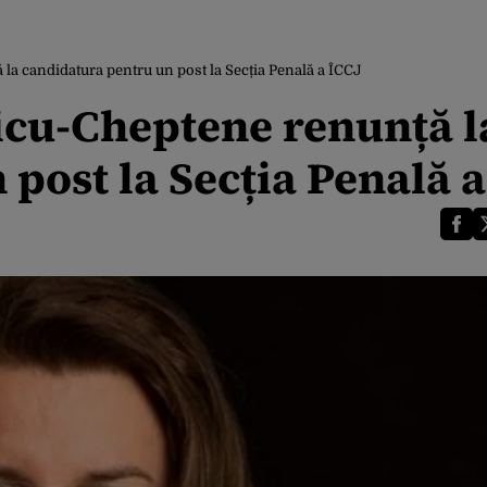
a candidatura pentru un post la Secția Penală a ÎCCJ
icu-Cheptene renunță l
post la Secția Penală a