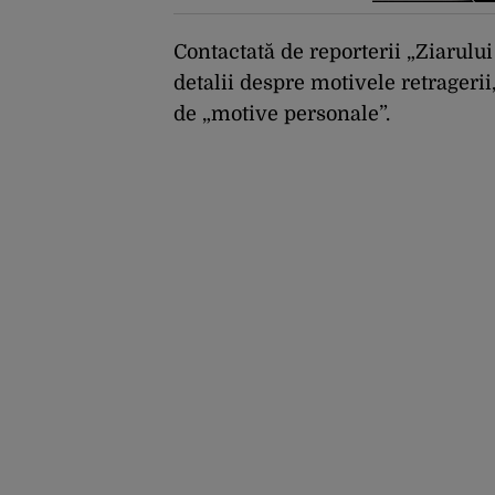
deschiderea
termocentralelor:
„Pentru că a dat afară
Contactată de reporterii „Ziarulu
translatorii”
detalii despre motivele retrageri
de „motive personale”.