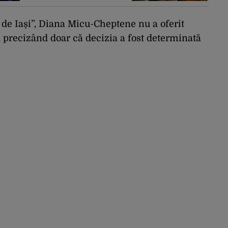
expertiză în domeniul
dronelor
i de Iași”, Diana Micu-Cheptene nu a oferit
i, precizând doar că decizia a fost determinată