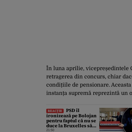
În luna aprilie, vicepreședintele 
retragerea din concurs, chiar dac
condițiile de pensionare. Aceasta
instanța supremă reprezintă un ob
PSD îl
REACȚIE
ironizează pe Bolojan
pentru faptul că nu se
duce la Bruxelles să
negocieze
21:50