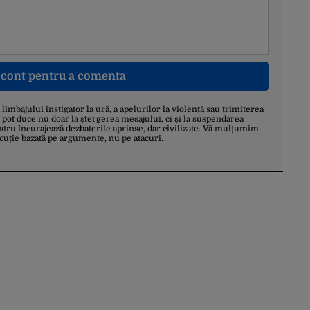
n cont pentru a comenta
a limbajului instigator la ură, a apelurilor la violență sau trimiterea
 pot duce nu doar la ștergerea mesajului, ci și la suspendarea
stru încurajează dezbaterile aprinse, dar civilizate. Vă mulțumim
scuție bazată pe argumente, nu pe atacuri.