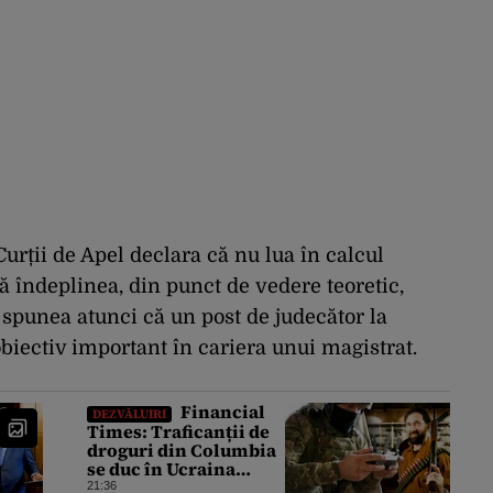
Curții de Apel declara că nu lua în calcul
ă îndeplinea, din punct de vedere teoretic,
 spunea atunci că un post de judecător la
iectiv important în cariera unui magistrat.
Financial
DEZVĂLUIRI
Times: Traficanții de
droguri din Columbia
se duc în Ucraina
pentru a căuta
21:36