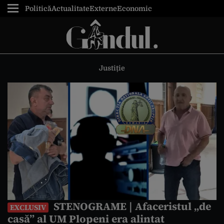
Politică
Actualitate
Externe
Economic
Justiție
STENOGRAME | Afaceristul „de
EXCLUSIV
casă” al UM Plopeni era alintat