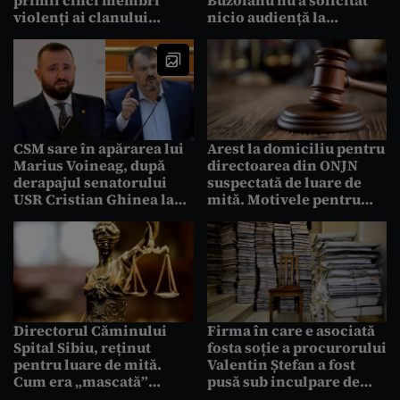
violenți ai clanului
nicio audiență la
Buricea, după eliberarea
procurorul general
de la Tribunal. Decizia
Cristina Chiriac.
este definitivă
Ministra Mediului
spunea că a rămas
„șocată” că nu primise
„niciun răspuns”
CSM sare în apărarea lui
Arest la domiciliu pentru
Marius Voineag, după
directoarea din ONJN
derapajul senatorului
suspectată de luare de
USR Cristian Ghinea la
mită. Motivele pentru
adresa procurorului
care DNA a cerut mandat
de arestare doar în cazul
său
Directorul Căminului
Firma în care e asociată
Spital Sibiu, reținut
fosta soție a procurorului
pentru luare de mită.
Valentin Ștefan a fost
Cum era „mascată”
pusă sub inculpare de
proveniența banilor
PICCJ