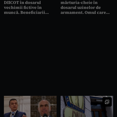
DIICOT în dosarul
mărturia-cheie în
vechimii fictive în
dosarul uzinelor de
muncă. Beneficiarii
armament. Omul care
grupării, chemați să
colecta șpăgile dezvăluie
explice cum au cumpărat
detaliile tranzacțiilor:
vechime pentru pensii
„Mă rugam de el să facă
uriașe
plata”