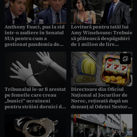
Niță
Anthony Fauci, pus la zid
Lovitură pentru tatăl lui
într-o audiere în Senatul
Amy Winehouse: Trebuie
SUA pentru cum a
să plătească despăgubiri
gestionat pandemia de
de 1 milion de lire
COVID. Senator
sterline prietenelor
republican: „Ești o
artistei decedate
rușine pentru țară”
Tribunalul le-ar fi arestat
Directoare din Oficiul
pe femeile care creau
Național al Jocurilor de
„bunici” ucraineni
Noroc, reținută după un
pentru străini dornici de
denunț al Odetei Nestor,
redobândirea cetățeniei.
implicată în dosarul de la
Decizia nu este definitivă
DNA al lui Ciprian Ciucu