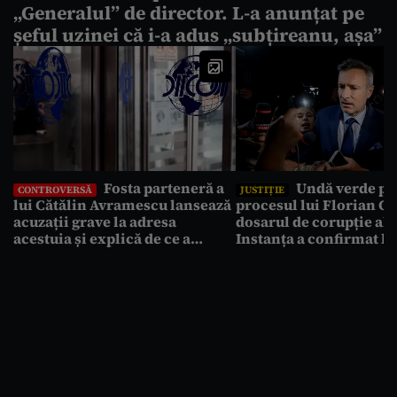
„Generalul” de director. L-a anunțat pe
șeful uzinei că i-a adus „subțireanu, așa”
Fosta parteneră a
Undă verde pe
CONTROVERSĂ
JUSTIȚIE
lui Cătălin Avramescu lansează
procesul lui Florian Co
acuzații grave la adresa
dosarul de corupție al
acestuia și explică de ce a
Instanța a confirmat le
sesizat DIICOT: „Făcea baie
rechizitoriului de la
complet dezbrăcat cu copiii”.
Anticorupție
Fostul consilier prezidențial
respinge acuzațiile