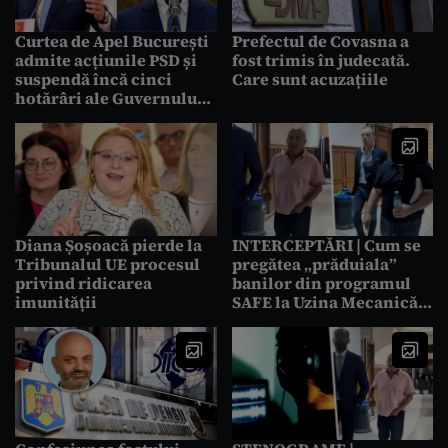
Curtea de Apel București
Prefectul de Covasna a
admite acțiunile PSD și
fost trimis în judecată.
suspendă încă cinci
Care sunt acuzațiile
hotărâri ale Guvernului
interimar. Executivul
condus de Bolojan
anunță recurs
Diana Șoșoacă pierde la
INTERCEPTĂRI | Cum se
Tribunalul UE procesul
pregătea „prăduiala”
privind ridicarea
banilor din programul
imunității
SAFE la Uzina Mecanică
București. Discuția era
incipientă la momentul
intervenției DNA