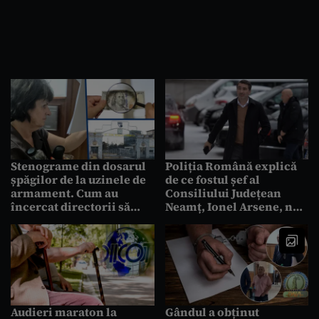
Stenograme din dosarul
Poliția Română explică
șpăgilor de la uzinele de
de ce fostul șef al
armament. Cum au
Consiliului Județean
încercat directorii să
Neamț, Ionel Arsene, nu a
scape de dolarii falși
fost extrădat: „Este o
primiți mită: „Din 30.000
decizie a instanţei
s-au nimerit ăia ai mei și
italiene”
ai tăi”
Audieri maraton la
Gândul a obținut