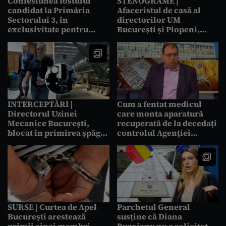
Confesiunea fostului
STENOGRAME |
candidat la Primăria
Afaceristul de casă al
Sectorului 3, în
directorilor UM
exclusivitate pentru
București și Plopeni,
Gândul, înainte de a fi
înnebunit că ar putea fi
arestat: „Am site-uri,
interceptat. Avea
scriu pentru Turcia. A
detector de microfoane
fost lucrarea unui ofițer”
și îl oferea și altora
INTERCEPTĂRI |
Cum a fentat medicul
Directorul Uzinei
care monta aparatură
Mecanice București,
recuperată de la decedați
blocat în primirea șpăgii
controlul Agenției
de un eveniment la
Dispozitivelor Medicale
Cotroceni: „Păi, mâine se
duce la Nicușor Dan, că e
Ziua Europei”
SURSE | Curtea de Apel
Parchetul General
București arestează
susține că Diana
primii cinci membri
Buzoianu nu a solicitat