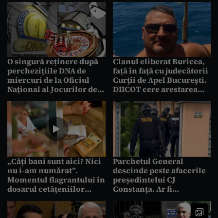
O singură reținere după
Clanul eliberat Buricea,
perchezițiile DNA de
față în față cu judecătorii
miercuri de la Oficiul
Curții de Apel București.
Național al Jocurilor de
DIICOT cere arestarea
Noroc. Trei inspectori și
membrilor după ce unul
un administrator de
dintre ei a mers la casa
firmă au control judiciar
unui polițist
„Câți bani sunt aici? Nici
Parchetul General
nu i-am numărat”.
descinde peste afacerile
Momentul flagrantului în
președintelui CJ
dosarul cetățeniilor
Constanța. Ar fi
române obținute
percheziții la Crama lui
fraudulos. Ce sumă au
Mitroi, legate de dosarul
găsit procurorii
procurorilor Ștefan și