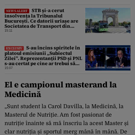
STB și-a cerut
NEWS ALERT
insolvența la Tribunalul
București. Ce datorii uriașe are
Societatea de Transport din
București
15:11
S-au încins spiritele în
EXCLUSIV
platoul emisiunii „Subiectul
Zilei”. Reprezentanții PSD și PNL
s-au certat pe cine ar trebui să
renegocieze jaloanele PNRR
15:07
El e campionul masterand la
Medicină
„Sunt student la Carol Davilla, la Medicină, la
Masterul de Nutriție. Am fost pasionat de
nutriție înainte să mă înscriu la acest Master și
clar nutriția și sportul merg mână în mână. De