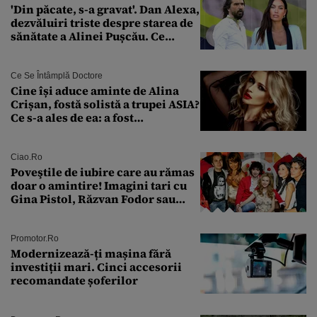
'Din păcate, s-a gravat'. Dan Alexa,
dezvăluiri triste despre starea de
sănătate a Alinei Pușcău. Ce
discuție au avut cu două zile în
urmă
Ce Se Întâmplă Doctore
Cine își aduce aminte de Alina
Crișan, fostă solistă a trupei ASIA?
Ce s-a ales de ea: a fost
condamnată la închisoare cu
suspendare. Ce acuzații i se aduc
Ciao.ro
Poveştile de iubire care au rămas
doar o amintire! Imagini tari cu
Gina Pistol, Răzvan Fodor sau
Andra Măruţă şi foştii parteneri
Promotor.ro
Modernizează-ți mașina fără
investiții mari. Cinci accesorii
recomandate șoferilor