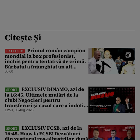
Citește Și
Primul român campion
EXCLUSIV
mondial la box profesionist,
închis pentru tentativă de crimă.
Bărbatul a înjunghiat un alt
interlop periculos
05:00
EXCLUSIV DINAMO, azi de
SPORT
la 16:45. Ultimele mutări de la
club! Negocieri pentru
transferuri și cazul care a îndoliat
Dinamo
11:53, 05 Aug 2026
EXCLUSIV FCSB, azi de la
SPORT
16:45. Haos la FCSB! Dezvăluiri
din vestiarul roș-albaștrilor, după