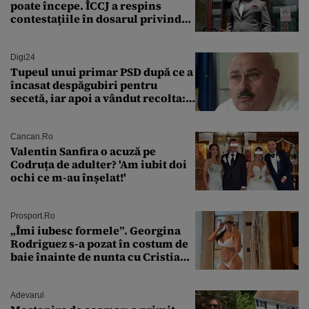
poate începe. ÎCCJ a respins
contestațiile în dosarul privind
lovitura de stat
Digi24
Tupeul unui primar PSD după ce a
încasat despăgubiri pentru
secetă, iar apoi a vândut recolta:
„Dar am plătit impozit pentru
banii ăia”
Cancan.ro
Valentin Sanfira o acuză pe
Codruța de adulter? 'Am iubit doi
ochi ce m-au înșelat!'
Prosport.ro
„Îmi iubesc formele”. Georgina
Rodriguez s-a pozat în costum de
baie înainte de nunta cu Cristiano
Ronaldo
Adevarul