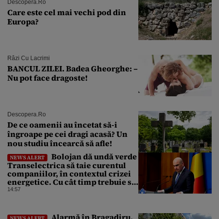
Descopera.ro
Care este cel mai vechi pod din
Europa?
Râzi Cu Lacrimi
BANCUL ZILEI. Badea Gheorghe: –
Nu pot face dragoste!
Descopera.ro
De ce oamenii au încetat să-i
îngroape pe cei dragi acasă? Un
nou studiu încearcă să afle!
Bolojan dă undă verde
NEWS ALERT
Transelectrica să taie curentul
companiilor, în contextul crizei
energetice. Cu cât timp trebuie să
le anunțe înainte
14:57
Alarmă în Bragadiru.
NEWS ALERT