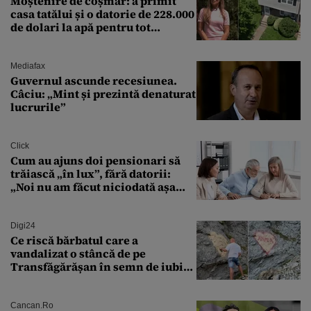
Moștenire de coșmar: a primit
casa tatălui și o datorie de 228.000
de dolari la apă pentru tot
cartierul
Mediafax
Guvernul ascunde recesiunea.
Câciu: „Mint și prezintă denaturat
lucrurile”
Click
Cum au ajuns doi pensionari să
trăiască „în lux”, fără datorii:
„Noi nu am făcut niciodată așa
ceva”
Digi24
Ce riscă bărbatul care a
vandalizat o stâncă de pe
Transfăgărășan în semn de iubire
față de „Anna”
Cancan.ro