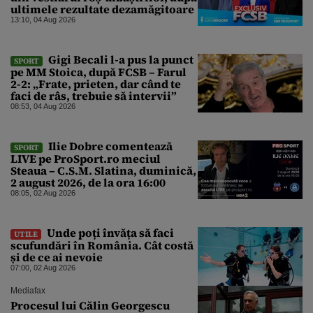
ultimele rezultate dezamăgitoare
13:10, 04 Aug 2026
Gigi Becali l-a pus la punct
SPORT
pe MM Stoica, după FCSB – Farul
2-2: „Frate, prieten, dar când te
faci de râs, trebuie să intervii”
08:53, 04 Aug 2026
Ilie Dobre comentează
SPORT
LIVE pe ProSport.ro meciul
Steaua – C.S.M. Slatina, duminică,
2 august 2026, de la ora 16:00
08:05, 02 Aug 2026
Unde poți învăța să faci
UTILE
scufundări în România. Cât costă
și de ce ai nevoie
07:00, 02 Aug 2026
Mediafax
Procesul lui Călin Georgescu