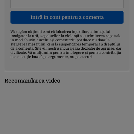
Intră în cont pentru a comenta
Vă rugăm să țineți cont că folosirea injuriilor, a limbajului
instigator la ură, a apelurilor la violență sau trimiterea repetată,
în mod abuziv, a aceluiași comentariu pot duce nu doar la
ștergerea mesajului, ci și la suspendarea temporară a dreptului
de a comenta. Site-ul nostru încurajează dezbaterile aprinse, dar
civilizate. Vă mulțumim pentru înțelegere și pentru contribuția
la o discuție bazată pe argumente, nu pe atacuri.
Recomandarea video