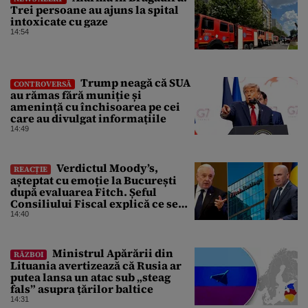
Trei persoane au ajuns la spital
intoxicate cu gaze
14:54
Trump neagă că SUA
CONTROVERSĂ
au rămas fără muniție și
amenință cu închisoarea pe cei
care au divulgat informațiile
14:49
Verdictul Moody’s,
REACȚIE
așteptat cu emoție la București
după evaluarea Fitch. Șeful
Consiliului Fiscal explică ce se
poate întâmpla cu ratingul
14:40
României
Ministrul Apărării din
RĂZBOI
Lituania avertizează că Rusia ar
putea lansa un atac sub „steag
fals” asupra țărilor baltice
14:31