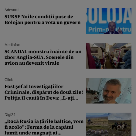
Adevarul
SURSE Noile condiții puse de
Bolojan pentru a vota un guvern
Mediafax
SCANDAL monstru înainte de un
zbor Anglia-SUA. Scenele din
avion au devenit virale
Click
Fost șef al Investigațiilor
Criminale, dispărut de două zile!
Poliția îl caută în Deva: „L-ați
văzut?”
Digi24
„Dacă Rusia ia țările baltice, vom
fi acolo”: Ferma de la capătul
lumii unde magnați ai