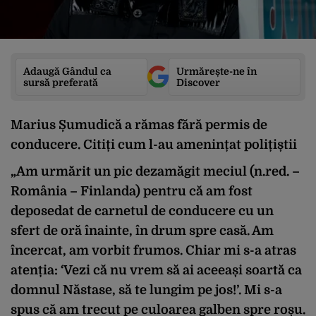
Adaugă Gândul ca
Urmărește-ne în
sursă preferată
Discover
Marius Șumudică a rămas fără permis de
conducere. Citiți cum l-au amenințat polițiștii
„Am urmărit un pic dezamăgit meciul (n.red. –
România – Finlanda) pentru că am fost
deposedat de carnetul de conducere cu un
sfert de oră înainte, în drum spre casă. Am
încercat, am vorbit frumos. Chiar mi s-a atras
atenția: ‘Vezi că nu vrem să ai aceeași soartă ca
domnul Năstase, să te lungim pe jos!’. Mi s-a
spus că am trecut pe culoarea galben spre roșu.