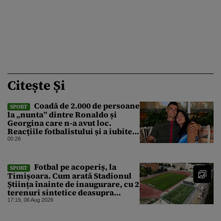
Citește Și
Coadă de 2.000 de persoane
SPORT
la „nunta” dintre Ronaldo și
Georgina care n-a avut loc.
Reacțiile fotbalistului și a iubitei
sale pe social media
00:26
Fotbal pe acoperiș, la
SPORT
Timișoara. Cum arată Stadionul
Știința înainte de inaugurare, cu 2
terenuri sintetice deasupra
tribunei
17:19, 06 Aug 2026