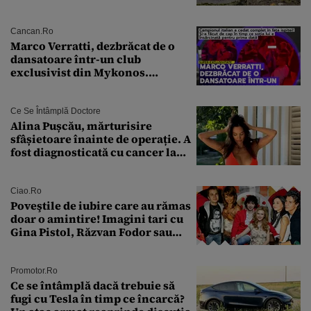
tehnologiei vor să
supraviețuiască apocalipsei
Cancan.ro
Marco Verratti, dezbrăcat de o
dansatoare într-un club
exclusivist din Mykonos.
Campionul italian a cedat
complet în fața ispitei!
Ce Se Întâmplă Doctore
Alina Pușcău, mărturisire
sfâșietoare înainte de operație. A
fost diagnosticată cu cancer la
sân în metastază: „Este singurul
tratament care o să mă ajute să
îmi salvez viața”
Ciao.ro
Poveştile de iubire care au rămas
doar o amintire! Imagini tari cu
Gina Pistol, Răzvan Fodor sau
Andra Măruţă şi foştii parteneri
Promotor.ro
Ce se întâmplă dacă trebuie să
fugi cu Tesla în timp ce încarcă?