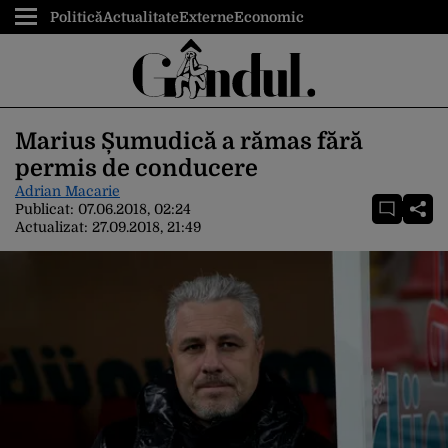
Politică
Actualitate
Externe
Economic
Marius Șumudică a rămas fără
permis de conducere
Adrian Macarie
Publicat:
07.06.2018, 02:24
Actualizat:
27.09.2018, 21:49