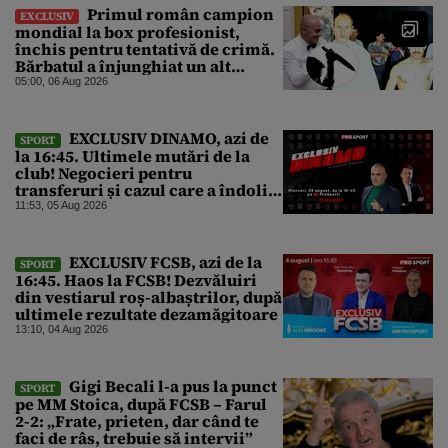
Primul român campion
EXCLUSIV
mondial la box profesionist,
închis pentru tentativă de crimă.
Bărbatul a înjunghiat un alt
interlop periculos
05:00, 06 Aug 2026
EXCLUSIV DINAMO, azi de
SPORT
la 16:45. Ultimele mutări de la
club! Negocieri pentru
transferuri și cazul care a îndoliat
Dinamo
11:53, 05 Aug 2026
EXCLUSIV FCSB, azi de la
SPORT
16:45. Haos la FCSB! Dezvăluiri
din vestiarul roș-albaștrilor, după
ultimele rezultate dezamăgitoare
13:10, 04 Aug 2026
Gigi Becali l-a pus la punct
SPORT
pe MM Stoica, după FCSB – Farul
2-2: „Frate, prieten, dar când te
faci de râs, trebuie să intervii”