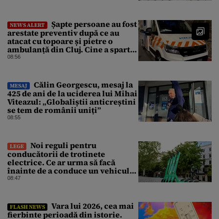
Șapte persoane au fost
NEWS ALERT
arestate preventiv după ce au
atacat cu topoare și pietre o
ambulanță din Cluj. Cine a spart
parbrizul și l-a rănit pe șofer
08:56
Călin Georgescu, mesaj la
MESAJ
425 de ani de la uciderea lui Mihai
Viteazul: „Globaliștii anticreștini
se tem de românii uniți”
08:55
Noi reguli pentru
LEGE
conducătorii de trotinete
electrice. Ce ar urma să facă
înainte de a conduce un vehicul
pe drumurile publice
08:47
Vara lui 2026, cea mai
FLASH NEWS
fierbinte perioadă din istorie.