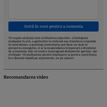
Intră în cont pentru a comenta
Vă rugăm să țineți cont că folosirea injuriilor, a limbajului
instigator la ură, a apelurilor la violență sau trimiterea repetată,
în mod abuziv, a aceluiași comentariu pot duce nu doar la
ștergerea mesajului, ci și la suspendarea temporară a dreptului
de a comenta. Site-ul nostru încurajează dezbaterile aprinse, dar
civilizate. Vă mulțumim pentru înțelegere și pentru contribuția
la o discuție bazată pe argumente, nu pe atacuri.
Recomandarea video