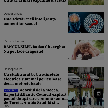
Un atac armat reaprinde discuția
Descopera.ro
Este adevărat că inteligența
oamenilor scade?
Râzi Cu Lacrimi
BANCUL ZILEI. Badea Gheorghe: –
Nu pot face dragoste!
Descopera.ro
Un studiu arată că trotinetele
electrice sunt mai periculoase
decât motocicletele
Acordul de la Mecca.
ANALIZĂ
Experții Atlantic Council explică
pactul de apărare comună semnat
de Turcia, Arabia Saudită și
Pakistan
08:59