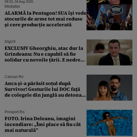
08:53, 04 Aug 2026
Mediafax
ALARMĂ la Pentagon! SUA își vede
stocurile de arme tot mai reduse
și cere producție accelerată
Digi24
EXCLUSIV Gheorghiu, atac dur la
Grindeanu: Nu e capabil să fie
solidar cu nevoile țării. E nedrept
ca PSD să primească guvernarea
Cancan.ro
Anca și-a părăsit soțul după
Survivor! Gesturile lui DOC față
de colegele din junglă au detonat
relația de acasă!
Prosport.ro
FOTO. Irina Deleanu, imagini
incendiare: „Îmi place să fiu cât
mai naturală”