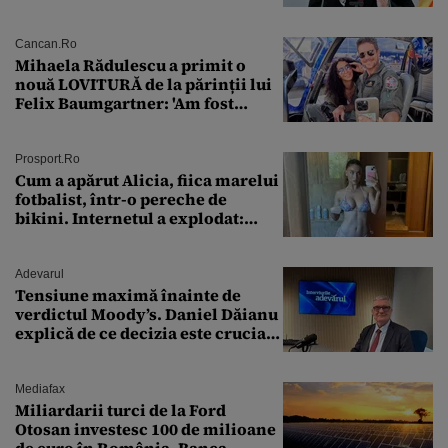
puterea serviciului
Cancan.ro
Mihaela Rădulescu a primit o
nouă LOVITURĂ de la părinții lui
Felix Baumgartner: 'Am fost
ȘTEARSĂ complet din
Prosport.ro
Cum a apărut Alicia, fiica marelui
fotbalist, într-o pereche de
bikini. Internetul a explodat:
„Zeiță superbă!”
Adevarul
Tensiune maximă înainte de
verdictul Moody’s. Daniel Dăianu
explică de ce decizia este crucială
pentru economia României
Mediafax
Miliardarii turci de la Ford
Otosan investesc 100 de milioane
de euro în România. Banca