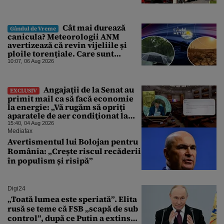
Cât mai durează
Gândul de Vreme
canicula? Meteorologii ANM
avertizează că revin vijeliile și
ploile torențiale. Care sunt
zonele vizate, începând chiar de
10:07, 06 Aug 2026
azi
Angajaţii de la Senat au
EXCLUSIV
primit mail ca să facă economie
la energie: „Vă rugăm să opriţi
aparatele de aer condiţionat la
sfârşitul programului”
15:40, 04 Aug 2026
Mediafax
Avertismentul lui Bolojan pentru
România: „Crește riscul recăderii
în populism și risipă”
Digi24
„Toată lumea este speriată”. Elita
rusă se teme că FSB „scapă de sub
control”, după ce Putin a extins