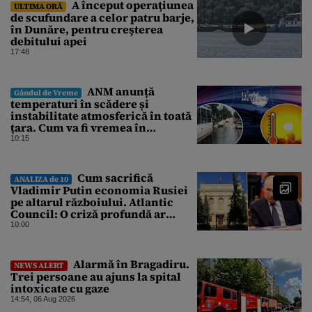
A început operaţiunea
ULTIMA ORĂ
de scufundare a celor patru barje,
în Dunăre, pentru creşterea
debitului apei
17:48
ANM anunță
Gândul de Vreme
temperaturi în scădere și
instabilitate atmosferică în toată
țara. Cum va fi vremea în
București și când vin vijeliile
10:15
Cum sacrifică
ANALIZA de 10
Vladimir Putin economia Rusiei
pe altarul războiului. Atlantic
Council: O criză profundă ar
putea forța Kremlinul să apeleze
10:00
la ultimele resurse ale Băncii
Centrale
Alarmă în Bragadiru.
NEWS ALERT
Trei persoane au ajuns la spital
intoxicate cu gaze
14:54, 06 Aug 2026