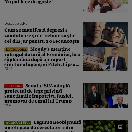
Nu pot face dragoste!
Descopera.ro
Cum se manifestă depresia
zâmbitoare și ce trebuie să știe
cei din jur pentru a o recunoaște
Moody’s menține
ULTIMA ORĂ
ratingul de țară al României, la o
săptămână după un raport
similar al agenției Fitch. Lipsa
unui guvern cu puteri depline,
23:44
principala vulnerabilitate din
raport
Senatul SUA adoptă
TENSIUNI
proiectul de lege privind
sancțiunile împotriva Rusiei,
promovat de omul lui Trump
23:40
Leguma neobișnuită
AGRICULTURĂ
omologată de cercetătorii din