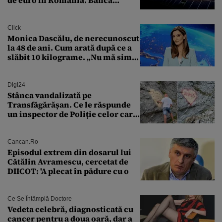
Transilvania le acordă o
finanțare uriașă
Click
Monica Dascălu, de nerecunoscut
la 48 de ani. Cum arată după ce a
slăbit 10 kilograme. „Nu mă simt
bine în această perioadă”
Digi24
Stânca vandalizată pe
Transfăgărășan. Ce le răspunde
un inspector de Poliție celor care
întreabă: „Dar ce a făcut?”
Cancan.ro
Episodul extrem din dosarul lui
Cătălin Avramescu, cercetat de
DIICOT: 'A plecat în pădure cu o
Ce Se Întâmplă Doctore
Vedeta celebră, diagnosticată cu
cancer pentru a doua oară, dar a