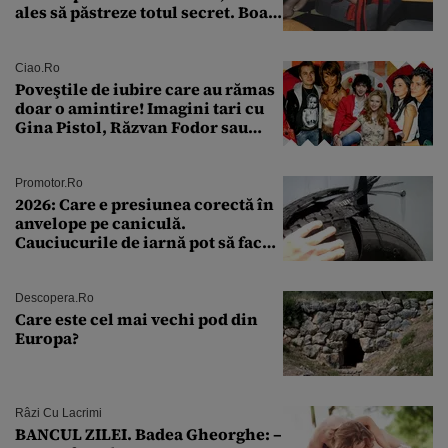
ales să păstreze totul secret. Boala
a fost descoperită la un control de
rutină
Ciao.ro
Poveştile de iubire care au rămas
doar o amintire! Imagini tari cu
Gina Pistol, Răzvan Fodor sau
Andra Măruţă şi foştii parteneri
Promotor.ro
2026: Care e presiunea corectă în
anvelope pe caniculă.
Cauciucurile de iarnă pot să facă
explozie la peste 40°C?
Descopera.ro
Care este cel mai vechi pod din
Europa?
Râzi Cu Lacrimi
BANCUL ZILEI. Badea Gheorghe: –