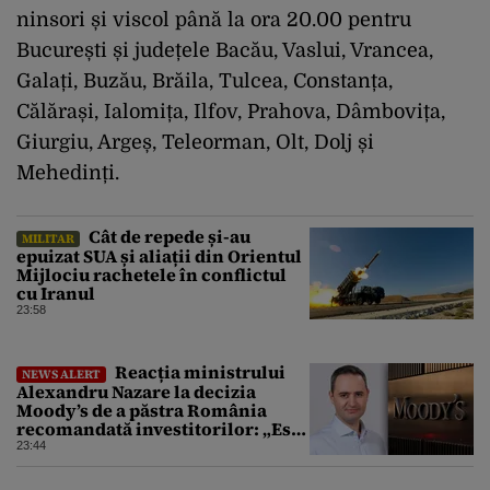
ninsori și viscol până la ora 20.00 pentru
București și județele Bacău, Vaslui, Vrancea,
Galați, Buzău, Brăila, Tulcea, Constanța,
Călărași, Ialomița, Ilfov, Prahova, Dâmbovița,
Giurgiu, Argeș, Teleorman, Olt, Dolj și
Mehedinți.
Cât de repede și-au
MILITAR
epuizat SUA și aliații din Orientul
Mijlociu rachetele în conflictul
cu Iranul
23:58
Reacția ministrului
NEWS ALERT
Alexandru Nazare la decizia
Moody’s de a păstra România
recomandată investitorilor: „Este
un răgaz, dar în niciun caz un
23:44
motiv de relaxare”