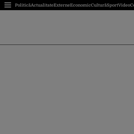
Politică
Actualitate
Externe
Economic
Cultură
Sport
Video
C