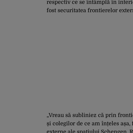
respectiv ce se întâmplă în inter
fost securitatea frontierelor exter
„Vreau să subliniez că prin front
și colegilor de ce am înțeles așa,
externe ale spațiului Schengen.