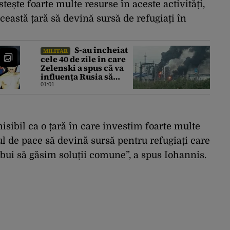
ește foarte multe resurse în aceste activități,
ceastă țară să devină sursă de refugiați în
S-au încheiat
MILITAR
cele 40 de zile în care
Zelenski a spus că va
influența Rusia să
ceară pace. Ce
01:01
rezultate a adus
operațiunea Kievului
sibil ca o țară în care investim foarte multe
l de pace să devină sursă pentru refugiați care
bui să găsim soluții comune”, a spus Iohannis.