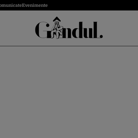
omunicate
Evenimente