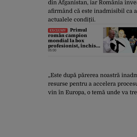
din Afganistan, iar România invest
afirmând că este inadmisibil ca a
actualele condiții.
Primul
EXCLUSIV
român campion
mondial la box
profesionist, închis
pentru tentativă de
05:00
crimă. Bărbatul a
înjunghiat un alt
interlop periculos
„Este după părerea noastră inadmi
resurse pentru a accelera procesu
vin în Europa, o temă unde va tre