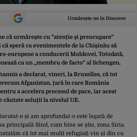
Urmărește-ne în Discover
e că urmărește cu "atenție și preocupare"
i că speră ca evenimentele de la Chișinău să
pro-europene a conducerii Moldovei. Totodată,
onează ca un „membru de facto" al Schengen.
annis a declarat, vineri, la Bruxelles, că tot
 precum Afganistan, țară în care România
entru a accelera procesul de pace, iar acest
e căutate soluții la nivelul UE.
scutat-o și am aprofundat-o este legată de
sa principală fiind, cum bine se știe, zona Siria.
nstatăm că tot mai mulți refugiați vin și din cu