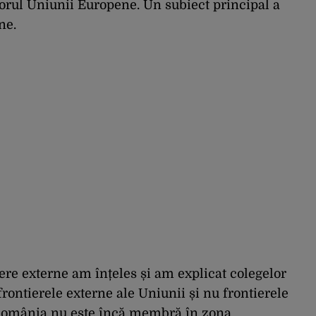
iorul Uniunii Europene. Un subiect principal a
ne.
iere externe am înțeles și am explicat colegelor
 frontierele externe ale Uniunii și nu frontierele
 România nu este încă membră în zona