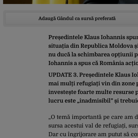
Adaugă Gândul ca sursă preferată
Președintele Klaus Iohannis spun
situația din Republica Moldova ș
nu ducă la schimbarea opțiunii 
Iohannis a spus că România acți
UPDATE 3.
Președintele Klaus Ioh
mai mulți refugiați vin din zone
investește foarte multe resurse p
lucru este „inadmisibil” și trebui
„O temă importantă pe care am di
sursa acestui val de refugiați, sur
Dar cu îngrijorare am putut să co