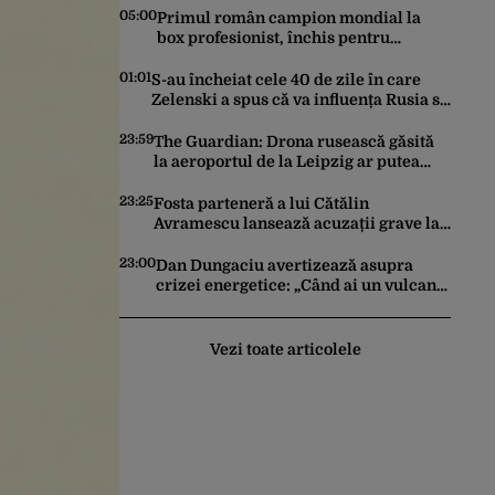
05:00
Primul român campion mondial la
box profesionist, închis pentru
tentativă de crimă. Bărbatul a
înjunghiat un alt interlop periculos
01:01
S-au încheiat cele 40 de zile în care
Zelenski a spus că va influența Rusia să
ceară pace. Ce rezultate a adus
operațiunea Kievului
23:59
The Guardian: Drona rusească găsită
la aeroportul de la Leipzig ar putea
constitui un act de escaladare a
tensiunilor NATO-Rusia
23:25
Fosta parteneră a lui Cătălin
Avramescu lansează acuzații grave la
adresa acestuia și explică de ce a
sesizat DIICOT: „Făcea baie complet
23:00
Dan Dungaciu avertizează asupra
dezbrăcat cu copiii”. Fostul consilier
crizei energetice: „Când ai un vulcan
prezidențial respinge acuzațiile
deasupra, nu stai să găsești soluții cu
leucoplast”
Vezi toate articolele