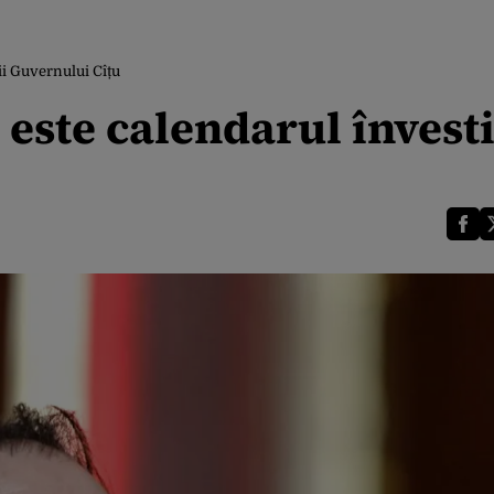
ii Guvernului Cîțu
ste calendarul învesti