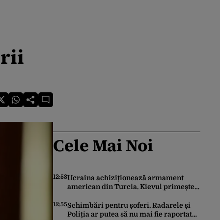
rii
Cele Mai Noi
12:58
Ucraina achiziționează armament
american din Turcia. Kievul primește
70 de rachete ATACMS și 12 lansatoare
MLRS
12:55
Schimbări pentru șoferi. Radarele și
Poliția ar putea să nu mai fie raportate