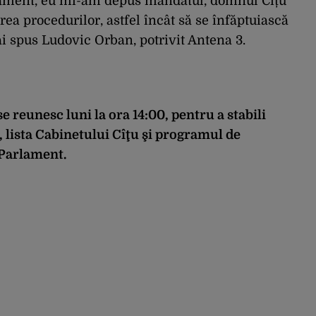
lament, eu mi-am depus mandatul, domnul Cîțu
ea procedurilor, astfel încât să se înfăptuiască
ai spus Ludovic Orban, potrivit Antena 3.
reunesc luni la ora 14:00, pentru a stabili
 lista Cabinetului Cîţu şi programul de
 Parlament.