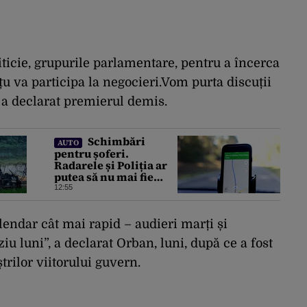
ticie, grupurile parlamentare, pentru a încerca
țu va participa la negocieri.Vom purta discuții
 a declarat premierul demis.
Schimbări
AUTO
pentru șoferi.
Radarele și Poliția ar
putea să nu mai fie
raportate în aplicația
12:55
Waze
endar cât mai rapid – audieri marți și
ârziu luni”, a declarat Orban, luni, după ce a fost
rilor viitorului guvern.