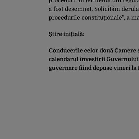
procedurii în termenul din regu
a fost desemnat. Solicităm derular
procedurile constituționale”, a m
Știre inițială:
Conducerile celor două Camere se 
calendarul învestirii Guvernului,
guvernare fiind depuse vineri la