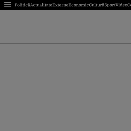
Politică
Actualitate
Externe
Economic
Cultură
Sport
Video
C