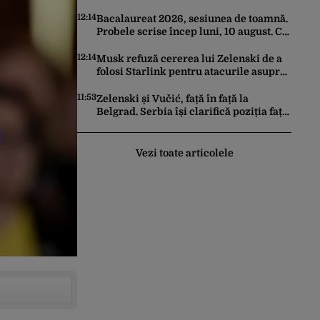
în aplicația Waze
12:14
Bacalaureat 2026, sesiunea de toamnă.
Probele scrise încep luni, 10 august. Ce
trebuie să știe toți candidații
12:14
Musk refuză cererea lui Zelenski de a
folosi Starlink pentru atacurile asupra
Rusiei
11:53
Zelenski și Vučić, față în față la
Belgrad. Serbia își clarifică poziția față
de războiul din Ucraina
Vezi toate articolele