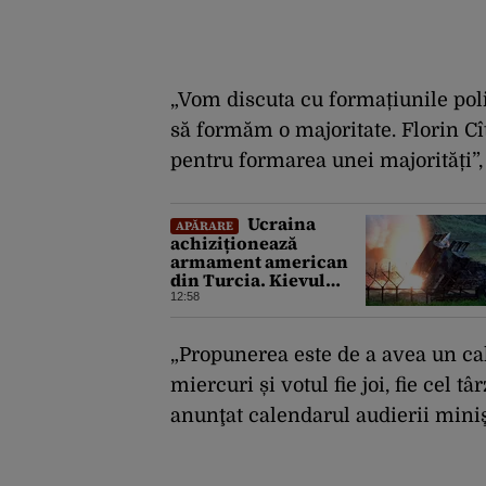
„Vom discuta cu formațiunile poli
să formăm o majoritate. Florin Cî
pentru formarea unei majorități”,
Ucraina
APĂRARE
achiziționează
armament american
din Turcia. Kievul
primește 70 de rachete
12:58
ATACMS și 12
lansatoare MLRS
„Propunerea este de a avea un cal
miercuri și votul fie joi, fie cel t
anunţat calendarul audierii minişt