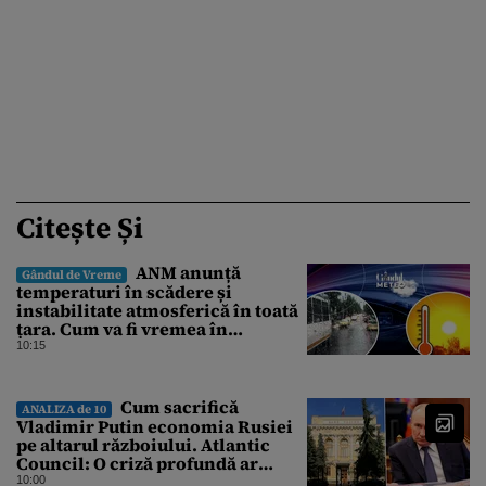
Citește Și
ANM anunță
Gândul de Vreme
temperaturi în scădere și
instabilitate atmosferică în toată
țara. Cum va fi vremea în
București și când vin vijeliile
10:15
Cum sacrifică
ANALIZA de 10
Vladimir Putin economia Rusiei
pe altarul războiului. Atlantic
Council: O criză profundă ar
putea forța Kremlinul să apeleze
10:00