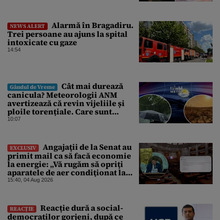
la ultimele resurse ale Băncii
Centrale
Alarmă în Bragadiru.
NEWS ALERT
Trei persoane au ajuns la spital
intoxicate cu gaze
14:54
Cât mai durează
Gândul de Vreme
canicula? Meteorologii ANM
avertizează că revin vijeliile și
ploile torențiale. Care sunt
zonele vizate, începând chiar de
10:07
azi
Angajaţii de la Senat au
EXCLUSIV
primit mail ca să facă economie
la energie: „Vă rugăm să opriţi
aparatele de aer condiţionat la
sfârşitul programului”
15:40, 04 Aug 2026
Reacție dură a social-
REACȚIE
democraților gorjeni, după ce