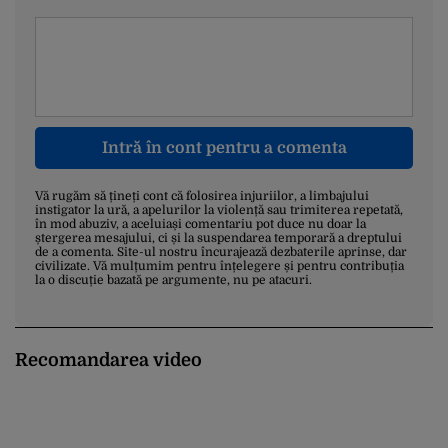
Intră în cont pentru a comenta
Vă rugăm să țineți cont că folosirea injuriilor, a limbajului
instigator la ură, a apelurilor la violență sau trimiterea repetată,
în mod abuziv, a aceluiași comentariu pot duce nu doar la
ștergerea mesajului, ci și la suspendarea temporară a dreptului
de a comenta. Site-ul nostru încurajează dezbaterile aprinse, dar
civilizate. Vă mulțumim pentru înțelegere și pentru contribuția
la o discuție bazată pe argumente, nu pe atacuri.
Recomandarea video