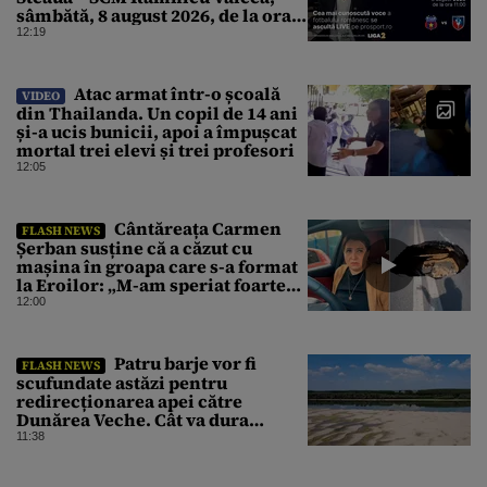
sâmbătă, 8 august 2026, de la ora
11:00
12:19
Atac armat într-o școală
VIDEO
din Thailanda. Un copil de 14 ani
și-a ucis bunicii, apoi a împușcat
mortal trei elevi și trei profesori
12:05
Cântăreața Carmen
FLASH NEWS
Șerban susține că a căzut cu
mașina în groapa care s-a format
la Eroilor: „M-am speriat foarte
tare”
12:00
Patru barje vor fi
FLASH NEWS
scufundate astăzi pentru
redirecționarea apei către
Dunărea Veche. Cât va dura
operațiunea
11:38