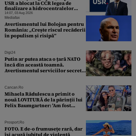
USR a blocat la CCR legea de
finalizare a hidrocentralelor
abandonate. „Nu ne-ar surprinde
14:07, 03 Aug 2026
dacă Miruță și USR ar acuza PSD și
Mediafax
de faptul că asupra Europei s-a
Avertismentul lui Bolojan pentru
abătut o cupolă de foc”
România: „Crește riscul recăderii
în populism și risipă”
Digi24
Putin ar putea ataca o țară NATO
încă din această toamnă.
Avertismentul serviciilor secrete
americane
Cancan.ro
Mihaela Rădulescu a primit o
nouă LOVITURĂ de la părinții lui
Felix Baumgartner: 'Am fost
ȘTEARSĂ complet din
Prosport.ro
FOTO. E de-o frumusețe rară, dar
își acuză iubitul de violență