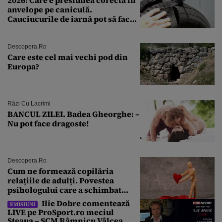
anvelope pe caniculă.
Cauciucurile de iarnă pot să facă
explozie la peste 40°C?
Descopera.ro
Care este cel mai vechi pod din
Europa?
Râzi Cu Lacrimi
BANCUL ZILEI. Badea Gheorghe: –
Nu pot face dragoste!
Descopera.ro
Cum ne formează copilăria
relațiile de adulți. Povestea
psihologului care a schimbat
felul în care înțelegem iubirea
Ilie Dobre comentează
EMISIUNI
LIVE pe ProSport.ro meciul
Steaua – SCM Râmnicu Vâlcea,