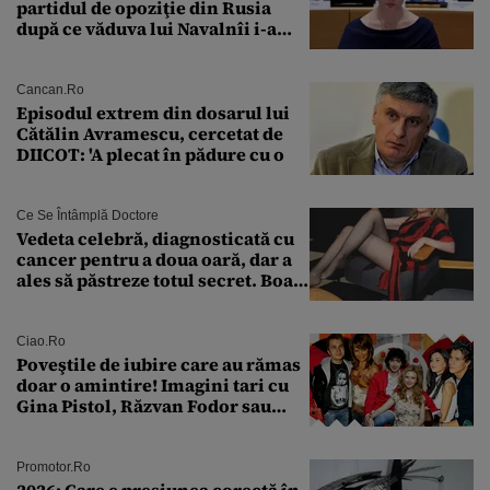
partidul de opoziţie din Rusia
după ce văduva lui Navalnîi i-a
îndemnat pe ruși să-l voteze
Cancan.ro
Episodul extrem din dosarul lui
Cătălin Avramescu, cercetat de
DIICOT: 'A plecat în pădure cu o
Ce Se Întâmplă Doctore
Vedeta celebră, diagnosticată cu
cancer pentru a doua oară, dar a
ales să păstreze totul secret. Boala
a fost descoperită la un control de
rutină
Ciao.ro
Poveştile de iubire care au rămas
doar o amintire! Imagini tari cu
Gina Pistol, Răzvan Fodor sau
Andra Măruţă şi foştii parteneri
Promotor.ro
2026: Care e presiunea corectă în