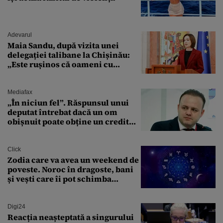
Adevarul
Maia Sandu, după vizita unei
delegației talibane la Chișinău:
„Este rușinos că oameni cu
funcții înalte nu se
documentează”
Mediafax
„În niciun fel”. Răspunsul unui
deputat întrebat dacă un om
obișnuit poate obține un credit
ipotecar
Click
Zodia care va avea un weekend de
poveste. Noroc în dragoste, bani
și vești care îi pot schimba
viitorul
Digi24
Reacția neașteptată a singurului