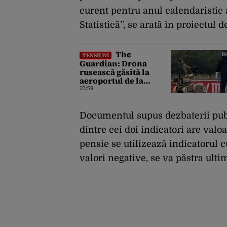
curent pentru anul calendaristic 
Statistică”, se arată în proiectul d
The
TENSIUNI
Guardian: Drona
rusească găsită la
aeroportul de la
Leipzig ar putea
23:59
constitui un act de
escaladare a
tensiunilor NATO-
Documentul supus dezbaterii publi
Rusia
dintre cei doi indicatori are valoa
pensie se utilizează indicatorul c
valori negative, se va păstra ulti