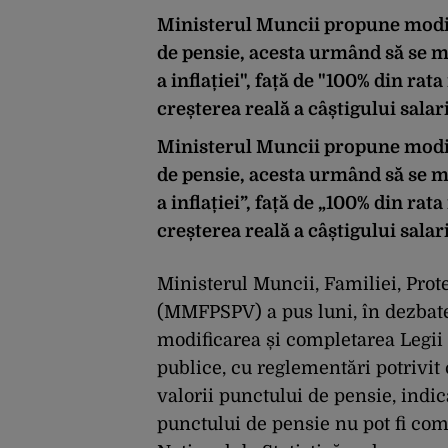
Ministerul Muncii propune modif
de pensie, acesta urmând să se m
a inflației", față de "100% din rat
creșterea reală a câștigului salar
Ministerul Muncii propune modif
de pensie, acesta urmând să se m
a inflației”, față de „100% din rat
creșterea reală a câștigului salar
Ministerul Muncii, Familiei, Prote
(MMFPSPV) a pus luni, în dezbate
modificarea și completarea Legii
publice, cu reglementări potrivit c
valorii punctului de pensie, indi
punctului de pensie nu pot fi comu