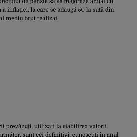
punctului de pensie să se majoreze anual cu
a inflației, la care se adaugă 50 la sută din
al mediu brut realizat.
 prevăzuți, utilizați la stabilirea valorii
rmător, sunt cei definitivi, cunoscuți în anul