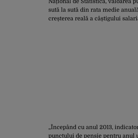
Național de Statistică, valoarea 
sută la sută din rata medie anuală 
creșterea reală a câștigului salari
„Începând cu anul 2013, indicatorii
punctului de pensie pentru anul u