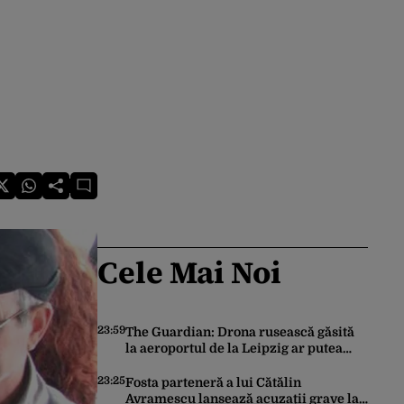
Cele Mai Noi
23:59
The Guardian: Drona rusească găsită
la aeroportul de la Leipzig ar putea
constitui un act de escaladare a
tensiunilor NATO-Rusia
23:25
Fosta parteneră a lui Cătălin
Avramescu lansează acuzații grave la