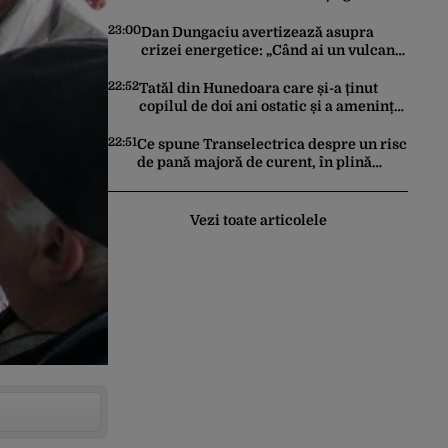
adresa acestuia și explică de ce a
sesizat DIICOT: „Făcea baie complet
23:00
Dan Dungaciu avertizează asupra
dezbrăcat cu copiii”. Fostul consilier
crizei energetice: „Când ai un vulcan
prezidențial respinge acuzațiile
deasupra, nu stai să găsești soluții cu
leucoplast”
22:52
Tatăl din Hunedoara care și-a ținut
copilul de doi ani ostatic și a amenințat
că îl ucide a fost reținut pentru 24 de
ore
22:51
Ce spune Transelectrica despre un risc
de pană majoră de curent, în plină
criză energetică. Ce se întâmplă cu
Sistemul Electroenergetic Național
Vezi toate articolele