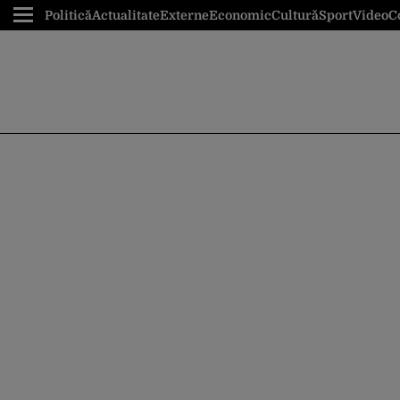
Politică
Actualitate
Externe
Economic
Cultură
Sport
Video
C