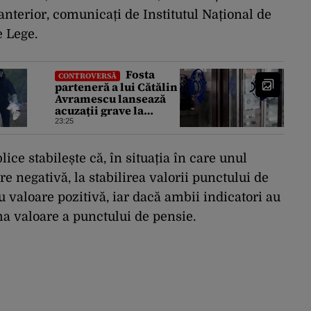
anterior, comunicați de Institutul Național de
e Lege.
Fosta
CONTROVERSĂ
parteneră a lui Cătălin
Avramescu lansează
acuzații grave la
adresa acestuia și
23:25
explică de ce a sesizat
DIICOT: „Făcea baie
complet dezbrăcat cu
ce stabilește că, în situația în care unul
copiii”. Fostul
re negativă, la stabilirea valorii punctului de
consilier prezidențial
respinge acuzațiile
u valoare pozitivă, iar dacă ambii indicatori au
ma valoare a punctului de pensie.