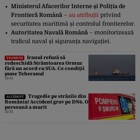
Ministerul Afacerilor Interne și Poliția de
Frontieră Română
–
au atribuții
privind
securitatea maritimă și controlul frontierelor.
Autoritatea Navală Română
– monitorizează
traficul naval și siguranța navigației.
Iranul refuză să
TENSIUNI
redeschidă Strâmtoarea Ormuz
fără un acord cu SUA. Ce condiții
pune Teheranul
10:41
Tragedie pe străzile din
ACCIDENT
România! Accident grav pe DN6. O
persoană a murit
10:31