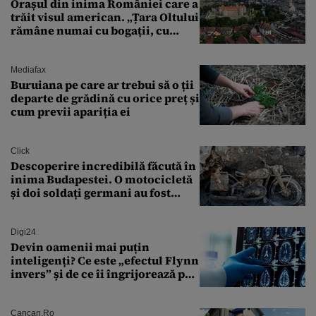
Orașul din inima României care a
trăit visul american. „Țara Oltului
rămâne numai cu bogații, cu
babele, cu moșnegii și cu
sărăntocii”
Mediafax
Buruiana pe care ar trebui să o ții
departe de grădină cu orice preț și
cum previi apariția ei
Click
Descoperire incredibilă făcută în
inima Budapestei. O motocicletă
și doi soldați germani au fost
găsiți în Dunăre
Digi24
Devin oamenii mai puțin
inteligenți? Ce este „efectul Flynn
invers” și de ce îi îngrijorează pe
cercetători
Cancan.ro