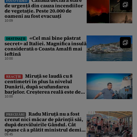
FOTO-VIDEO
de urgență din cauza incendiilor
de vegetație. Peste 20.000 de
oameni au fost evacuați
10:09
«Cel mai bine păstrat
DESTINAȚII
secret» al Italiei. Magnifica insulă
considerată o Coasta Amalfi mai
ieftină
10:00
Miruță se laudă cu 8
REACȚIE
centimetri în plus la nivelul
Dunării, după scufundarea
barjelor. Creșterea realā este de
doar 4 centimetri
10:00
Radu Miruță nu a fost
PRECIZĂRI
crezut nici măcar de părinții săi,
după dezvăluirile Gândul. Cât
spune că a plătit ministrul demis
pentru vacanța la 5 stele în Turcia
09:45