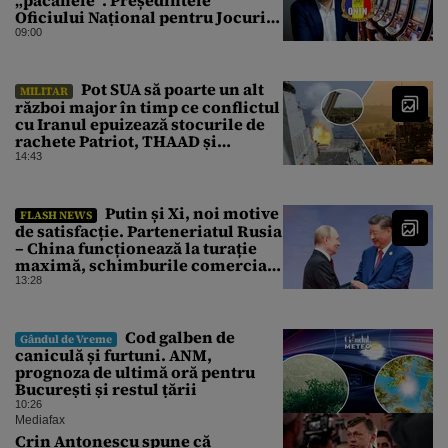
Oficiului Național pentru Jocuri
de Noroc propune o ordonanță de
09:00
urgență istorică și explică
procedura de autoexcludere
unică
Pot SUA să poarte un alt
MILITAR
război major în timp ce conflictul
cu Iranul epuizează stocurile de
rachete Patriot, THAAD și
Tomahawk?
14:43
Putin și Xi, noi motive
FLASH NEWS
de satisfacție. Parteneriatul Rusia
– China funcționează la turație
maximă, schimburile comerciale
ating niveluri record
13:28
Cod galben de
Gândul de Vreme
caniculă și furtuni. ANM,
prognoza de ultimă oră pentru
București și restul țării
10:26
Mediafax
Crin Antonescu spune că