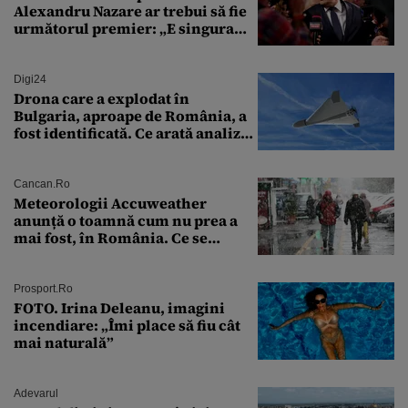
Alexandru Nazare ar trebui să fie
următorul premier: „E singura
soluție”
Digi24
Drona care a explodat în
Bulgaria, aproape de România, a
fost identificată. Ce arată analiza
preliminară a epavei
Cancan.ro
Meteorologii Accuweather
anunță o toamnă cum nu prea a
mai fost, în România. Ce se
întâmplă în septembrie,
octombrie și noiembrie 2026, în
București. Pe ce dată ninge
Prosport.ro
FOTO. Irina Deleanu, imagini
incendiare: „Îmi place să fiu cât
mai naturală”
Adevarul