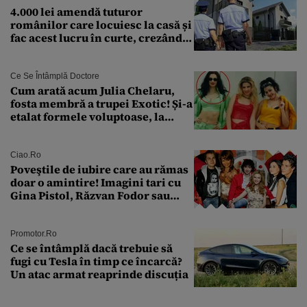
4.000 lei amendă tuturor
românilor care locuiesc la casă și
fac acest lucru în curte, crezând
că nu îi vede nimeni
Ce Se Întâmplă Doctore
Cum arată acum Julia Chelaru,
fosta membră a trupei Exotic! Și-a
etalat formele voluptoase, la
aproape 50 de ani
Ciao.ro
Poveştile de iubire care au rămas
doar o amintire! Imagini tari cu
Gina Pistol, Răzvan Fodor sau
Andra Măruţă şi foştii parteneri
Promotor.ro
Ce se întâmplă dacă trebuie să
fugi cu Tesla în timp ce încarcă?
Un atac armat reaprinde discuția