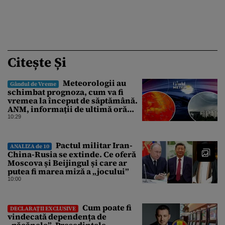
Citește Și
Meteorologii au
Gândul de Vreme
schimbat prognoza, cum va fi
vremea la început de săptămână.
ANM, informații de ultimă oră
pentru Gândul
10:29
Pactul militar Iran-
ANALIZA de 10
China-Rusia se extinde. Ce oferă
Moscova și Beijingul și care ar
putea fi marea miză a „jocului”
10:00
Cum poate fi
DECLARAȚII EXCLUSIVE
vindecată dependența de
„păcănele”. Președintele