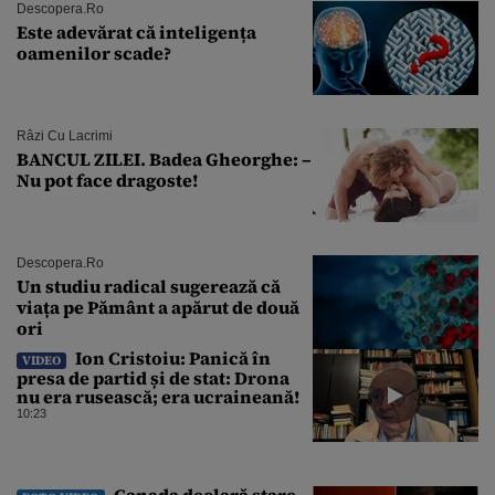
Descopera.ro
Este adevărat că inteligența
oamenilor scade?
Râzi Cu Lacrimi
BANCUL ZILEI. Badea Gheorghe: –
Nu pot face dragoste!
Descopera.ro
Un studiu radical sugerează că
viața pe Pământ a apărut de două
ori
Ion Cristoiu: Panică în
VIDEO
presa de partid și de stat: Drona
nu era rusească; era ucraineană!
10:23
Canada declară stare