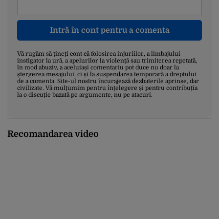
Intră în cont pentru a comenta
Vă rugăm să țineți cont că folosirea injuriilor, a limbajului
instigator la ură, a apelurilor la violență sau trimiterea repetată,
în mod abuziv, a aceluiași comentariu pot duce nu doar la
ștergerea mesajului, ci și la suspendarea temporară a dreptului
de a comenta. Site-ul nostru încurajează dezbaterile aprinse, dar
civilizate. Vă mulțumim pentru înțelegere și pentru contribuția
la o discuție bazată pe argumente, nu pe atacuri.
Recomandarea video