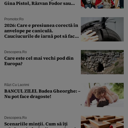
Gina Pistol, Răzvan Fodor sau
Andra Măruţă şi foştii parteneri
Promotor.ro
2026: Care e presiunea corectă în
anvelope pe caniculă.
Cauciucurile de iarnă pot să facă
explozie la peste 40°C?
Descopera.ro
Care este cel mai vechi pod din
Europa?
Râzi Cu Lacrimi
BANCUL ZILEI. Badea Gheorghe: –
Nu pot face dragoste!
Descopera.ro
Scenariile minții. Cum să îți