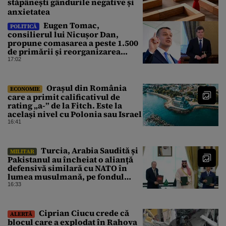
stăpânești gândurile negative și
anxietatea
Eugen Tomac,
POLITICĂ
consilierul lui Nicușor Dan,
propune comasarea a peste 1.500
de primării și reorganizarea
administrativă a județelor
17:02
Orașul din România
ECONOMIE
care a primit calificativul de
rating „a-” de la Fitch. Este la
același nivel cu Polonia sau Israel
16:41
Turcia, Arabia Saudită și
MILITAR
Pakistanul au încheiat o alianță
defensivă similară cu NATO în
lumea musulmană, pe fondul
conflictelor din Orientul Mijlociu
16:33
Ciprian Ciucu crede că
ALERTĂ
blocul care a explodat în Rahova