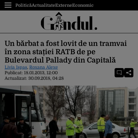
Politică
Actualitate
Externe
Economic
Un bărbat a fost lovit de un tramvai
în zona stației RATB de pe
Bulevardul Pallady din Capitală
Livia Ispas
,
Roxana Alexe
Publicat:
18.01.2013, 12:00
Actualizat:
30.09.2018, 04:28