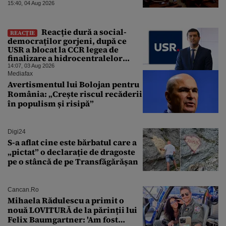
sfârşitul programului”
15:40, 04 Aug 2026
Reacție dură a social-
REACȚIE
democraților gorjeni, după ce
USR a blocat la CCR legea de
finalizare a hidrocentralelor
abandonate. „Nu ne-ar surprinde
14:07, 03 Aug 2026
dacă Miruță și USR ar acuza PSD și
Mediafax
de faptul că asupra Europei s-a
Avertismentul lui Bolojan pentru
abătut o cupolă de foc”
România: „Crește riscul recăderii
în populism și risipă”
Digi24
S-a aflat cine este bărbatul care a
„pictat” o declarație de dragoste
pe o stâncă de pe Transfăgărășan
Cancan.ro
Mihaela Rădulescu a primit o
nouă LOVITURĂ de la părinții lui
Felix Baumgartner: 'Am fost