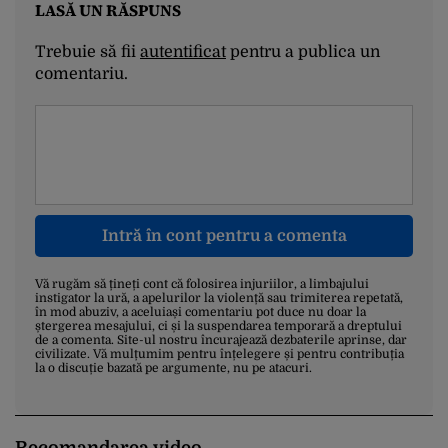
LASĂ UN RĂSPUNS
Trebuie să fii
autentificat
pentru a publica un
comentariu.
Intră în cont pentru a comenta
Vă rugăm să țineți cont că folosirea injuriilor, a limbajului
instigator la ură, a apelurilor la violență sau trimiterea repetată,
în mod abuziv, a aceluiași comentariu pot duce nu doar la
ștergerea mesajului, ci și la suspendarea temporară a dreptului
de a comenta. Site-ul nostru încurajează dezbaterile aprinse, dar
civilizate. Vă mulțumim pentru înțelegere și pentru contribuția
la o discuție bazată pe argumente, nu pe atacuri.
Recomandarea video