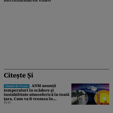
Citește Și
ANM anunță
Gândul de Vreme
temperaturi în scădere și
instabilitate atmosferică în toată
țara. Cum va fi vremea în
București și când vin vijeliile
10:15