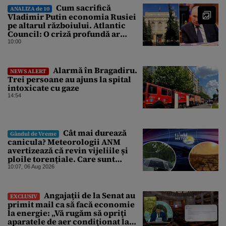
Cum sacrifică
ANALIZA de 10
Vladimir Putin economia Rusiei
pe altarul războiului. Atlantic
Council: O criză profundă ar
putea forța Kremlinul să apeleze
10:00
la ultimele resurse ale Băncii
Centrale
Alarmă în Bragadiru.
NEWS ALERT
Trei persoane au ajuns la spital
intoxicate cu gaze
14:54
Cât mai durează
Gândul de Vreme
canicula? Meteorologii ANM
avertizează că revin vijeliile și
ploile torențiale. Care sunt
zonele vizate, începând chiar de
10:07, 06 Aug 2026
azi
Angajaţii de la Senat au
EXCLUSIV
primit mail ca să facă economie
la energie: „Vă rugăm să opriţi
aparatele de aer condiţionat la