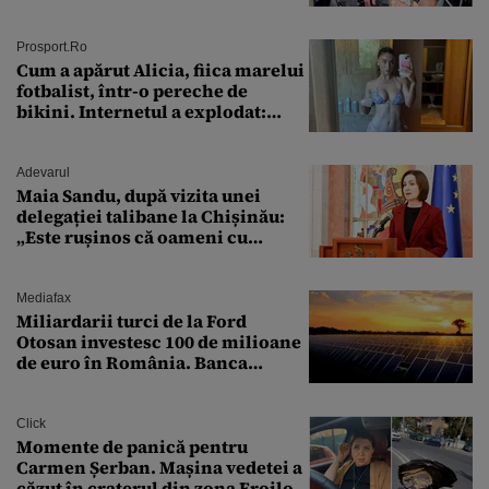
ȘTEARSĂ complet din
Prosport.ro
Cum a apărut Alicia, fiica marelui
fotbalist, într-o pereche de
bikini. Internetul a explodat:
„Zeiță superbă!”
Adevarul
Maia Sandu, după vizita unei
delegației talibane la Chișinău:
„Este rușinos că oameni cu
funcții înalte nu se
documentează”
Mediafax
Miliardarii turci de la Ford
Otosan investesc 100 de milioane
de euro în România. Banca
Transilvania le acordă o
finanțare uriașă
Click
Momente de panică pentru
Carmen Șerban. Mașina vedetei a
căzut în craterul din zona Eroilor: