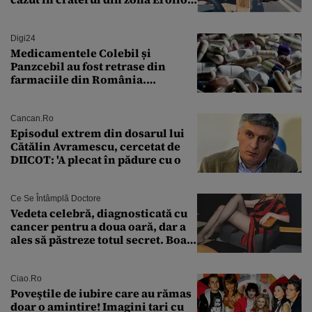
„M-am speriat foarte tare”
Digi24
Medicamentele Colebil și
Panzcebil au fost retrase din
farmaciile din România.
Explicația dată de Agenția
Națională a Medicamentului
Cancan.ro
Episodul extrem din dosarul lui
Cătălin Avramescu, cercetat de
DIICOT: 'A plecat în pădure cu o
Ce Se Întâmplă Doctore
Vedeta celebră, diagnosticată cu
cancer pentru a doua oară, dar a
ales să păstreze totul secret. Boala
a fost descoperită la un control de
rutină
Ciao.ro
Poveştile de iubire care au rămas
doar o amintire! Imagini tari cu