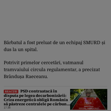
Bărbatul a fost preluat de un echipaj SMURD și
dus la un spital.
Potrivit primelor cercetări, vatmanul
tramvaiului circula regulamentar, a precizat
Brândușa Raeceanu.
PSD contraatacă în
REACȚIE
disputa pe legea decarbonizării:
Criza energetică obligă România
să păstreze centralele pe cărbune.
Bolojan, acuzat de duplicitate
17:38