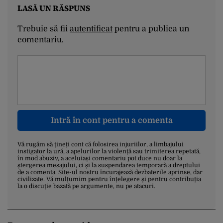
LASĂ UN RĂSPUNS
Trebuie să fii
autentificat
pentru a publica un
comentariu.
Intră în cont pentru a comenta
Vă rugăm să țineți cont că folosirea injuriilor, a limbajului
instigator la ură, a apelurilor la violență sau trimiterea repetată,
în mod abuziv, a aceluiași comentariu pot duce nu doar la
ștergerea mesajului, ci și la suspendarea temporară a dreptului
de a comenta. Site-ul nostru încurajează dezbaterile aprinse, dar
civilizate. Vă mulțumim pentru înțelegere și pentru contribuția
la o discuție bazată pe argumente, nu pe atacuri.