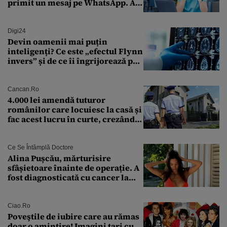
primit un mesaj pe WhatsApp. A
crezut că va moșteni 175.000 de
euro din Franța
Digi24
Devin oamenii mai puțin
inteligenți? Ce este „efectul Flynn
invers” și de ce îi îngrijorează pe
cercetători
Cancan.ro
4.000 lei amendă tuturor
românilor care locuiesc la casă și
fac acest lucru în curte, crezând
că nu îi vede nimeni
Ce Se Întâmplă Doctore
Alina Pușcău, mărturisire
sfâșietoare înainte de operație. A
fost diagnosticată cu cancer la
sân în metastază: „Este singurul
tratament care o să mă ajute să
îmi salvez viața”
Ciao.ro
Poveştile de iubire care au rămas
doar o amintire! Imagini tari cu