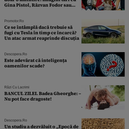
Gina Pistol, Răzvan Fodor sau
Andra Măruţă şi foştii parteneri
Promotor.ro
Ce se întâmplă dacă trebuie să
fugi cu Tesla în timp ce încarcă?
Un atac armat reaprinde discuția
Descopera.ro
Este adevărat că inteligența
oamenilor scade?
Râzi Cu Lacrimi
BANCUL ZILEI. Badea Gheorghe: –
Nu pot face dragoste!
Descopera.ro
Un studiu a dezvăluit o „Epocă de