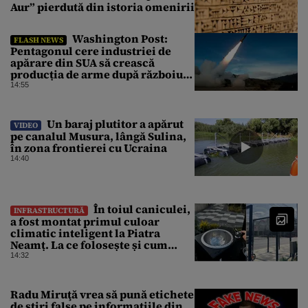
Aur” pierdută din istoria omenirii
Washington Post:
FLASH NEWS
Pentagonul cere industriei de
apărare din SUA să crească
producția de arme după războiul
cu Iranul
14:55
Un baraj plutitor a apărut
VIDEO
pe canalul Musura, lângă Sulina,
în zona frontierei cu Ucraina
14:40
În toiul caniculei,
INFRASTRUCTURĂ
a fost montat primul culoar
climatic inteligent la Piatra
Neamț. La ce folosește și cum
arată
14:32
Radu Miruţă vrea să pună etichete
de știri false pe informațiile din