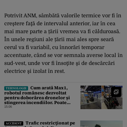
Potrivit ANM, sâmbătă valorile termice vor fi în
creştere faţă de intervalul anterior, iar în cea
mai mare parte a țării vremea va fi călduroasă.
În unele regiuni ale țării mai ales spre seară
cerul va fi variabil, cu înnorări temporar
accentuate, când se vor semnala averse local în
sud-vest, unde vor fi însoţite şi de descărcări
electrice şi izolat în rest.
Cum arată Max1,
TEHNOLOGIE
robotul românesc dezvoltat
pentru doborârea dronelor și
stingerea incendiilor. Poate
transporta încărcături de până la
15:06
850 kg
Trafic restricţionat pe
ACCIDENT