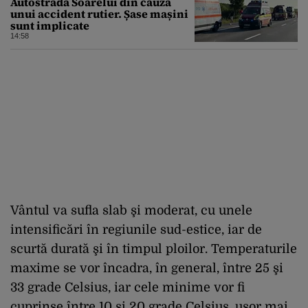
Autostrada Soarelui din cauza
unui accident rutier. Șase mașini
sunt implicate
14:58
Vântul va sufla slab şi moderat, cu unele
intensificări în regiunile sud-estice, iar de
scurtă durată şi în timpul ploilor. Temperaturile
maxime se vor încadra, în general, între 25 şi
33 grade Celsius, iar cele minime vor fi
cuprinse între 10 şi 20 grade Celsius, uşor mai