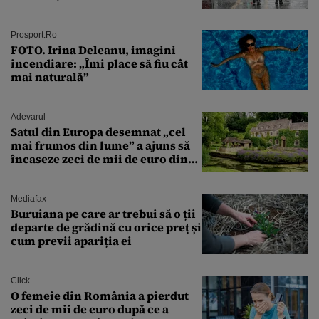
întâmplă în septembrie,
octombrie și noiembrie 2026, în
București. Pe ce dată ninge
Prosport.ro
FOTO. Irina Deleanu, imagini
incendiare: „Îmi place să fiu cât
mai naturală”
Adevarul
Satul din Europa desemnat „cel
mai frumos din lume” a ajuns să
încaseze zeci de mii de euro din
amenzi pentru parcare. De ce s-au
săturat localnicii de turiști
Mediafax
Buruiana pe care ar trebui să o ții
departe de grădină cu orice preț și
cum previi apariția ei
Click
O femeie din România a pierdut
zeci de mii de euro după ce a