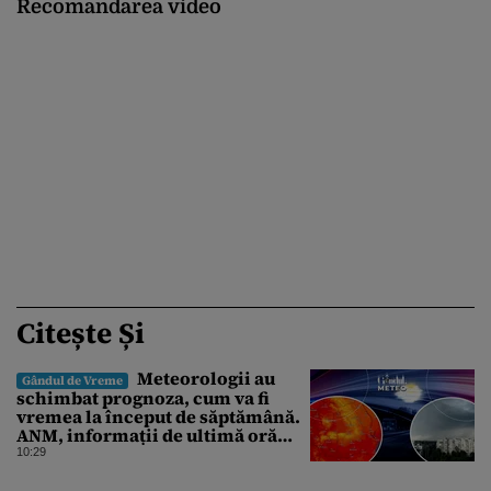
Recomandarea video
Citește Și
Meteorologii au
Gândul de Vreme
schimbat prognoza, cum va fi
vremea la început de săptămână.
ANM, informații de ultimă oră
pentru Gândul
10:29