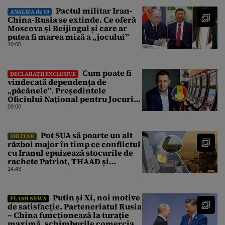
Pactul militar Iran-
ANALIZA de 10
China-Rusia se extinde. Ce oferă
Moscova și Beijingul și care ar
putea fi marea miză a „jocului”
10:00
Cum poate fi
DECLARAȚII EXCLUSIVE
vindecată dependența de
„păcănele”. Președintele
Oficiului Național pentru Jocuri
de Noroc propune o ordonanță de
09:00
urgență istorică și explică
procedura de autoexcludere
unică
Pot SUA să poarte un alt
MILITAR
război major în timp ce conflictul
cu Iranul epuizează stocurile de
rachete Patriot, THAAD și
Tomahawk?
14:43
Putin și Xi, noi motive
FLASH NEWS
de satisfacție. Parteneriatul Rusia
– China funcționează la turație
maximă, schimburile comerciale