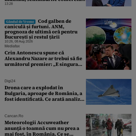
ating niveluri record
13:28
Cod galben de
Gândul de Vreme
caniculă și furtuni. ANM,
prognoza de ultimă oră pentru
București și restul țării
10:26, 08 Aug 2026
Mediafax
Crin Antonescu spune că
Alexandru Nazare ar trebui să fie
următorul premier: „E singura
soluție”
Digi24
Drona care a explodat în
Bulgaria, aproape de România, a
fost identificată. Ce arată analiza
preliminară a epavei
Cancan.ro
Meteorologii Accuweather
anunță o toamnă cum nu prea a
mai fost, în România. Ce se