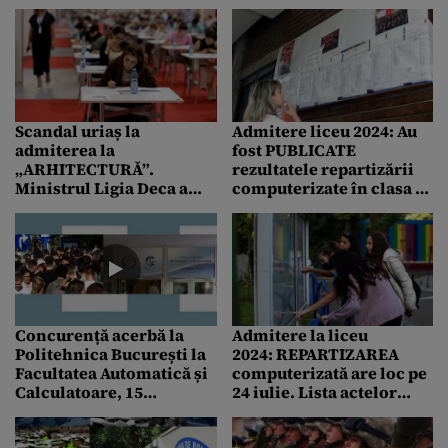
renunț”
universitățile din
România
Scandal uriaș la
Admitere liceu 2024: Au
admiterea la
fost PUBLICATE
„ARHITECTURĂ”.
rezultatele repartizării
Ministrul Ligia Deca a
computerizate în clasa a
trimis Corpul de control
IX-a / Când se depun
la Universitatea „Ion
dosarele de înscriere
Mincu”
Concurență acerbă la
Admitere la liceu
Politehnica București la
2024: REPARTIZAREA
Facultatea Automatică și
computerizată are loc pe
Calculatoare, 15
24 iulie. Lista actelor
aplicanți pe un loc
necesare / Depunerea
documentelor, între 25 și