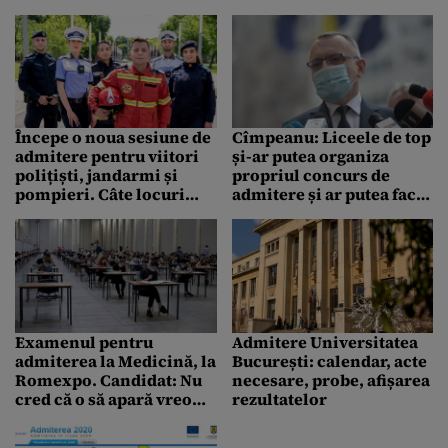
Începe o noua sesiune de
Cîmpeanu: Liceele de top
admitere pentru viitori
și-ar putea organiza
polițiști, jandarmi și
propriul concurs de
pompieri. Câte locuri
admitere și ar putea face
sunt scoase la concurs în
propria selecție de elevi
școlile postliceale ale
MAI
Examenul pentru
Admitere Universitatea
admiterea la Medicină, la
București: calendar, acte
Romexpo. Candidat: Nu
necesare, probe, afișarea
cred că o să apară vreo
rezultatelor
problemă