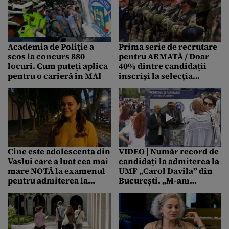
30 iulie
Academia de Poliţie a
Prima serie de recrutare
scos la concurs 880
pentru ARMATĂ / Doar
locuri. Cum puteți aplica
40% dintre candidații
pentru o carieră în MAI
înscriși la selecția
pentru soldați
profesioniști au fost
ADMIȘI
Cine este adolescenta din
VIDEO | Număr record de
Vaslui care a luat cea mai
candidați la admiterea la
mare NOTĂ la examenul
UMF „Carol Davila” din
pentru admiterea la
București. „M-am
facultate în Spania
pregătit foarte mult și
vreau să fiu medic în
România”