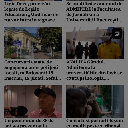
Ligia Deca, precizări
Se modifică examenul de
legate de Legile
ADMITERE la Facultatea
Educației: „Modificările
de Jurnalism a
nu vor intra în vigoare
Universității București.
peste noapte”
Care sunt schimbările
Concursuri eșuate de
ANALIZĂ Gândul.
angajare a unor polițiști
Admiterea la
locali, în Botoșani! 18
universitățile din Iași: se
înscriși, 18 picați. Șeful
caută psihologia,
instituției: „Au lăsat foaia
informatica și se anunță
goală”
o criză majoră de
farmaciști. Recordul:
8,57 candidați / loc
bugetat la Kinetoterapie
Un pensionar de 88 de
Cum a fost posibil? Ieșeni
ani s-a prezentat la
cu medii peste 9, rămași