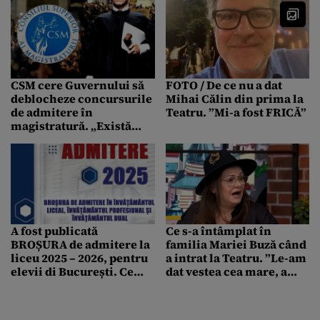
CSM cere Guvernului să
FOTO / De ce nu a dat
deblocheze concursurile
Mihai Călin din prima la
de admitere în
Teatru. ”Mi-a fost FRICĂ”
magistratură. „Există
riscul diminuării
numărului de judecători
prin plecări voluntare”
A fost publicată
Ce s-a întâmplat în
BROȘURA de admitere la
familia Mariei Buză când
liceu 2025 – 2026, pentru
a intrat la Teatru. ”Le-am
elevii di București. Ce
dat vestea cea mare, a
informații utile conține
început CIRCUL”
aceasta