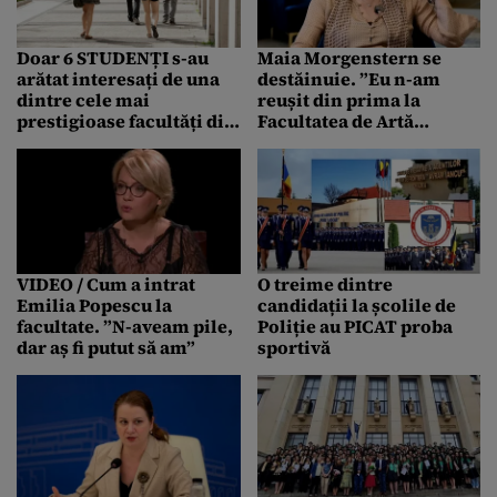
Doar 6 STUDENȚI s-au
Maia Morgenstern se
arătat interesați de una
destăinuie. ”Eu n-am
dintre cele mai
reușit din prima la
prestigioase facultăți din
Facultatea de Artă
România. Specializarea,
Teatrală și
remunerată cu 5.000 de
Cinematografică”
euro/lunar
VIDEO / Cum a intrat
O treime dintre
Emilia Popescu la
candidații la școlile de
facultate. ”N-aveam pile,
Poliție au PICAT proba
dar aș fi putut să am”
sportivă