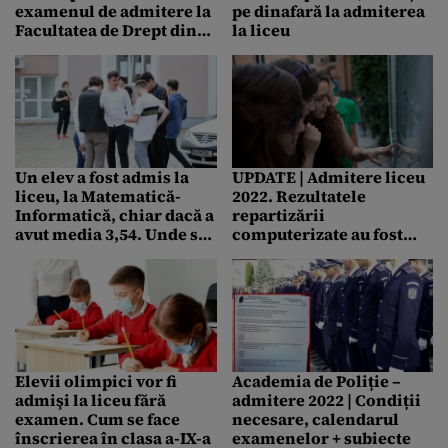
examenul de admitere la
pe dinafară la admiterea
Facultatea de Drept din
la liceu
Bucureşti: „Îmi doresc să
reintru în câmpul
muncii ca avocat”
Un elev a fost admis la
UPDATE | Admitere liceu
liceu, la Matematică-
2022. Rezultatele
Informatică, chiar dacă a
repartizării
avut media 3,54. Unde s-a
computerizate au fost
întâmplat
publicate / Aproape 7.000
de elevi au rămas
nerepartizați, 15 dintre
ei au avut media peste 9
Elevii olimpici vor fi
Academia de Poliție –
admişi la liceu fără
admitere 2022 | Condiții
examen. Cum se face
necesare, calendarul
înscrierea în clasa a-IX-a
examenelor + subiecte