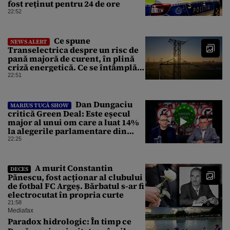
fost reținut pentru 24 de ore
22:52
Ce spune
NEWS ALERT
Transelectrica despre un risc de
pană majoră de curent, în plină
criză energetică. Ce se întâmplă
cu Sistemul Electroenergetic
22:51
Național
Dan Dungaciu
MARIUS TUCĂ SHOW
critică Green Deal: Este eșecul
major al unui om care a luat 14%
la alegerile parlamentare din
Olanda
22:25
A murit Constantin
DECES
Pănescu, fost acționar al clubului
de fotbal FC Argeș. Bărbatul s-ar fi
electrocutat în propria curte
21:58
Mediafax
Paradox hidrologic: În timp ce