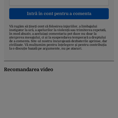
Intră în cont pentru a comenta
Vă rugăm să țineți cont că folosirea injuriilor, a limbajului
instigator la ură, a apelurilor la violență sau trimiterea repetată,
în mod abuziv, a aceluiași comentariu pot duce nu doar la
ștergerea mesajului, ci și la suspendarea temporară a dreptului
de a comenta. Site-ul nostru încurajează dezbaterile aprinse, dar
civilizate. Vă mulțumim pentru înțelegere și pentru contribuția
la o discuție bazată pe argumente, nu pe atacuri.
Recomandarea video