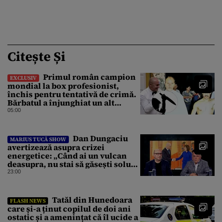
Citește Și
Primul român campion
EXCLUSIV
mondial la box profesionist,
închis pentru tentativă de crimă.
Bărbatul a înjunghiat un alt
interlop periculos
05:00
Dan Dungaciu
MARIUS TUCĂ SHOW
avertizează asupra crizei
energetice: „Când ai un vulcan
deasupra, nu stai să găsești soluții
cu leucoplast”
23:00
Tatăl din Hunedoara
FLASH NEWS
care și-a ținut copilul de doi ani
ostatic și a amenințat că îl ucide a