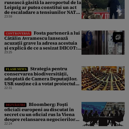
rusească găsită la aeroportul de la
Leipzig ar putea constitui un act
de escaladare a tensiunilor NATO-
Rusia
23:59
Fosta parteneră a lui
CONTROVERSĂ
Cătălin Avramescu lansează
acuzații grave la adresa acestuia
și explică de ce a sesizat DIICOT:
„Făcea baie complet dezbrăcat cu
23:25
copiii”. Fostul consilier
prezidențial respinge acuzațiile
Strategia pentru
FLASH NEWS
conservarea biodiversităţii,
adoptată de Camera Deputaţilor.
USR susține că a votat proiectul
cu amendamentele PSD pentru a
22:31
nu bloca un jalon PNRR
Bloomberg: Foști
DEZVĂLUIRI
oficiali europeni au discutat în
secret cu un oficial rus la Viena
despre relansarea negocierilor
de pace dintre Ucraina și Rusia
22:24