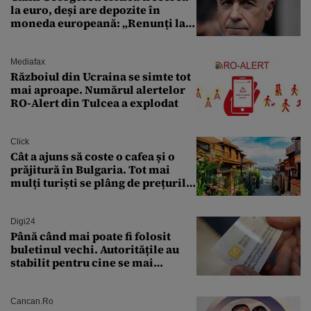
la euro, deși are depozite în
moneda europeană: „Renunți la
leu, renunți la suveranitate”
Mediafax
Războiul din Ucraina se simte tot
mai aproape. Numărul alertelor
RO-Alert din Tulcea a explodat
Click
Cât a ajuns să coste o cafea și o
prăjitură în Bulgaria. Tot mai
mulți turiști se plâng de prețurile
ridicate
Digi24
Până când mai poate fi folosit
buletinul vechi. Autoritățile au
stabilit pentru cine se mai
eliberează cartea de identitate
model 1997
Cancan.ro