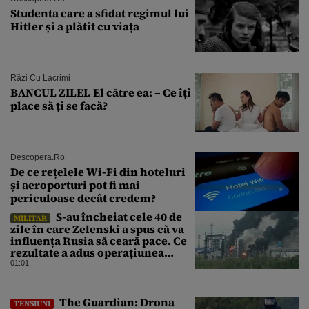
Studenta care a sfidat regimul lui
Hitler și a plătit cu viața
Râzi Cu Lacrimi
BANCUL ZILEI. El către ea: – Ce îți
place să ți se facă?
Descopera.ro
De ce rețelele Wi-Fi din hoteluri
și aeroporturi pot fi mai
periculoase decât credem?
S-au încheiat cele 40 de
MILITAR
zile în care Zelenski a spus că va
influența Rusia să ceară pace. Ce
rezultate a adus operațiunea
Kievului
01:01
The Guardian: Drona
TENSIUNI