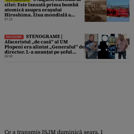
zilei: Este lansată prima bombă
atomică asupra orașului
Hiroshima. Ziua mondială a
luptei pentru interzicerea armei
07:15
nucleare
STENOGRAME |
EXCLUSIV
Afaceristul „de casă” al UM
Plopeni era alintat „Generalul” de
director. L-a anunțat pe șeful
uzinei că i-a adus „subțireanu,
06:00
așa”
Ce a transmis ISJM duminică seara, 1