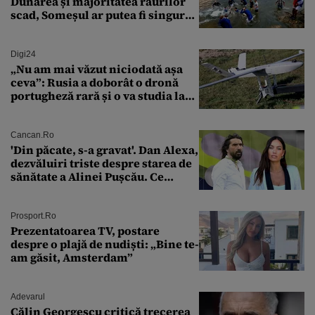
Dunărea și majoritatea râurilor
scad, Someșul ar putea fi singurul
mare râu cu debite în creștere
Digi24
„Nu am mai văzut niciodată așa
ceva”: Rusia a doborât o dronă
portugheză rară și o va studia la
un institut de cercetare
Cancan.ro
'Din păcate, s-a gravat'. Dan Alexa,
dezvăluiri triste despre starea de
sănătate a Alinei Pușcău. Ce
discuție au avut cu două zile în
urmă
Prosport.ro
Prezentatoarea TV, postare
despre o plajă de nudiști: „Bine te-
am găsit, Amsterdam”
Adevarul
Călin Georgescu critică trecerea