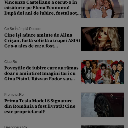
Vincenzo Castellano a cerut-o în
căsătorie pe Elena Economu!
După doi ani de iubire, fostul soț
al Antoniei se pregătește de nuntă
Ce Se Întâmplă Doctore
Cine își aduce aminte de Alina
Crișan, fostă solistă a trupei ASIA?
Ce s-a ales de ea: a fost
condamnată la închisoare cu
suspendare. Ce acuzații i se aduc
Ciao.ro
Poveştile de iubire care au rămas
doar o amintire! Imagini tari cu
Gina Pistol, Răzvan Fodor sau
Andra Măruţă şi foştii parteneri
Promotor.ro
Prima Tesla Model S Signature
din România a fost livrată! Cine
este proprietarul?
Descopera.ro