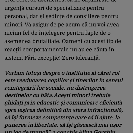
urgență cursuri de specializare pentru
personal, dar și ședințe de consiliere pentru
minori. Vă asigur de pe acum că nu voi avea
niciun fel de înțelegere pentru fapte de o
asemenea brutalitate. Oameni cu acest tip de
reacții comportamentale nu au ce căuta în
sistem. Fără excepție! Zero toleranță.
Vorbim totuși despre o instituție al cărei rol
este reeducarea copiilor și tinerilor în sensul
reintegrării lor sociale, nu distrugerea
destinelor cu bâta. Acești minori trebuie
ghidați prin educație și comunicare eficientă
spre ieșirea definitivă din sfera infracțională,
să își formeze competențe care să îi ajute, la
punerea în libertate, să își găsească mai ușor
un loc de muncă”,
a conchis Alina Gorghiu,