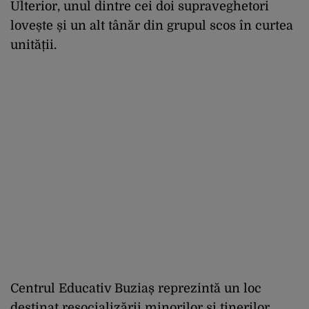
Ulterior, unul dintre cei doi supraveghetori
lovește și un alt tânăr din grupul scos în curtea
unității.
Centrul Educativ Buziaș reprezintă un loc
destinat resocializării minorilor și tinerilor