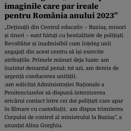
imaginile care par ireale
pentru România anului 2023”
„Deținuții din Centrul educativ – Buziaș, minori
și tineri – sunt bătuți cu bestialitate de polițiști.
Revoltător și inadmisibil cum înțeleg unii
angajați din acest centru să își exercite
atribuțiile. Primele măsuri deja luate: am
înaintat denunțul penal; tot azi, am demis de
urgență conducerea unității;
;am solicitat Administrației Naționale a
Penitenciarelor să dispună interzicerea
oricărui contact între cei doi polițiști care apar
în filmare cu custodiații; am dispus trimiterea
Corpului de control al ministrului la Buziaș”, a
anunțat Alina Gorghiu.