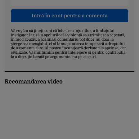
Intră în cont pentru a comenta
Vă rugăm să țineți cont că folosirea injuriilor, a limbajului
instigator la ură, a apelurilor la violență sau trimiterea repetată,
în mod abuziv, a aceluiași comentariu pot duce nu doar la
ștergerea mesajului, ci și la suspendarea temporară a dreptului
de a comenta. Site-ul nostru încurajează dezbaterile aprinse, dar
civilizate. Vă mulțumim pentru înțelegere și pentru contribuția
la o discuție bazată pe argumente, nu pe atacuri.
Recomandarea video