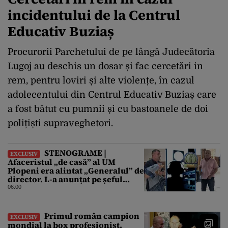
incidentului de la Centrul
Educativ Buziaș
Procurorii Parchetului de pe lângă Judecătoria
Lugoj au deschis un dosar și fac cercetări in
rem, pentru loviri și alte violențe, în cazul
adolecentului din Centrul Educativ Buziaș care
a fost bătut cu pumnii și cu bastoanele de doi
polițiști supraveghetori.
STENOGRAME |
EXCLUSIV
Afaceristul „de casă” al UM
Plopeni era alintat „Generalul” de
director. L-a anunțat pe șeful
uzinei că i-a adus „subțireanu,
06:00
așa”
Primul român campion
EXCLUSIV
mondial la box profesionist,