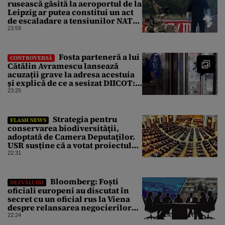
rusească găsită la aeroportul de la
Leipzig ar putea constitui un act
de escaladare a tensiunilor NATO-
Rusia
23:59
Fosta parteneră a lui
CONTROVERSĂ
Cătălin Avramescu lansează
acuzații grave la adresa acestuia
și explică de ce a sesizat DIICOT:
„Făcea baie complet dezbrăcat cu
23:25
copiii”. Fostul consilier
prezidențial respinge acuzațiile
Strategia pentru
FLASH NEWS
conservarea biodiversităţii,
adoptată de Camera Deputaţilor.
USR susține că a votat proiectul
cu amendamentele PSD pentru a
22:31
nu bloca un jalon PNRR
Bloomberg: Foști
DEZVĂLUIRI
oficiali europeni au discutat în
secret cu un oficial rus la Viena
despre relansarea negocierilor
de pace dintre Ucraina și Rusia
22:24