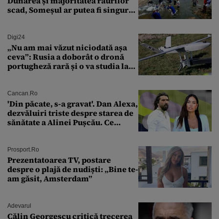
Dunărea și majoritatea râurilor
scad, Someșul ar putea fi singurul
mare râu cu debite în creștere
Digi24
„Nu am mai văzut niciodată așa
ceva”: Rusia a doborât o dronă
portugheză rară și o va studia la
un institut de cercetare
Cancan.ro
'Din păcate, s-a gravat'. Dan Alexa,
dezvăluiri triste despre starea de
sănătate a Alinei Pușcău. Ce
discuție au avut cu două zile în
urmă
Prosport.ro
Prezentatoarea TV, postare
despre o plajă de nudiști: „Bine te-
am găsit, Amsterdam”
Adevarul
Călin Georgescu critică trecerea