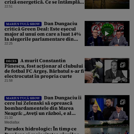
criză energetică. Ce se întâmplă
cu Sistemul Electroenergetic
22:51
Național
Dan Dungaciu
MARIUS TUCĂ SHOW
critică Green Deal: Este eșecul
major al unui om care a luat 14%
la alegerile parlamentare din
Olanda
22:25
A murit Constantin
DECES
Pănescu, fost acționar al clubului
de fotbal FC Argeș. Bărbatul s-ar fi
electrocutat în propria curte
21:58
Dan Dungaciu îi
MARIUS TUCĂ SHOW
cere lui Zelenski să oprească
bombardamentele din Marea
Neagră: „Aveți un război, e al
vostru, dar lăsați restul să
21:33
circule”
Mediafax
Paradox hidrologic: În timp ce