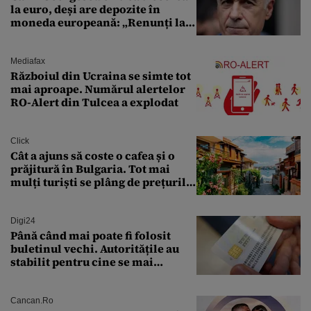
la euro, deși are depozite în
moneda europeană: „Renunți la
leu, renunți la suveranitate”
Mediafax
Războiul din Ucraina se simte tot
mai aproape. Numărul alertelor
RO-Alert din Tulcea a explodat
Click
Cât a ajuns să coste o cafea și o
prăjitură în Bulgaria. Tot mai
mulți turiști se plâng de prețurile
ridicate
Digi24
Până când mai poate fi folosit
buletinul vechi. Autoritățile au
stabilit pentru cine se mai
eliberează cartea de identitate
model 1997
Cancan.ro