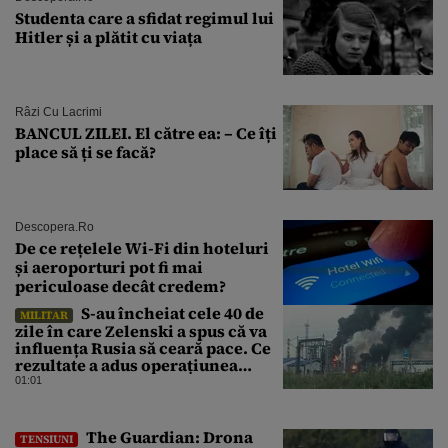
Studenta care a sfidat regimul lui
Hitler și a plătit cu viața
Râzi Cu Lacrimi
BANCUL ZILEI. El către ea: – Ce îți
place să ți se facă?
Descopera.ro
De ce rețelele Wi-Fi din hoteluri
și aeroporturi pot fi mai
periculoase decât credem?
S-au încheiat cele 40 de
MILITAR
zile în care Zelenski a spus că va
influența Rusia să ceară pace. Ce
rezultate a adus operațiunea
Kievului
01:01
The Guardian: Drona
TENSIUNI