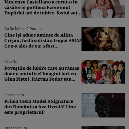
Vincenzo Castellano a cerut-o în
căsătorie pe Elena Economu!
După doi ani de iubire, fostul soț
al Antoniei se pregătește de nuntă
Ce Se Întâmplă Doctore
Cine își aduce aminte de Alina
Crișan, fostă solistă a trupei ASIA?
Ce s-a ales de ea: a fost
condamnată la închisoare cu
suspendare. Ce acuzații i se aduc
Ciao.ro
Poveştile de iubire care au rămas
doar o amintire! Imagini tari cu
Gina Pistol, Răzvan Fodor sau
Andra Măruţă şi foştii parteneri
Promotor.ro
Prima Tesla Model S Signature
din România a fost livrată! Cine
este proprietarul?
Descopera.ro