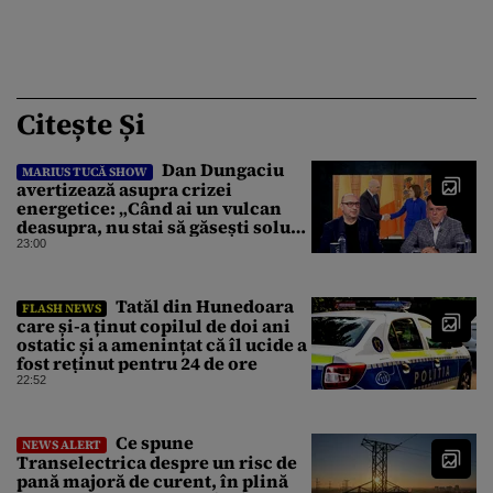
Citește Și
Dan Dungaciu
MARIUS TUCĂ SHOW
avertizează asupra crizei
energetice: „Când ai un vulcan
deasupra, nu stai să găsești soluții
cu leucoplast”
23:00
Tatăl din Hunedoara
FLASH NEWS
care și-a ținut copilul de doi ani
ostatic și a amenințat că îl ucide a
fost reținut pentru 24 de ore
22:52
Ce spune
NEWS ALERT
Transelectrica despre un risc de
pană majoră de curent, în plină