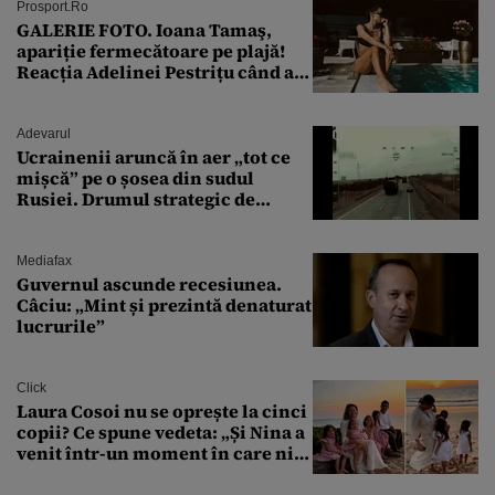
Prosport.ro
GALERIE FOTO. Ioana Tamaş,
apariție fermecătoare pe plajă!
Reacția Adelinei Pestrițu când a
văzut-o
Adevarul
Ucrainenii aruncă în aer „tot ce
mișcă” pe o șosea din sudul
Rusiei. Drumul strategic de
aprovizionare către Crimeea este
controlat complet
Mediafax
Guvernul ascunde recesiunea.
Câciu: „Mint și prezintă denaturat
lucrurile”
Click
Laura Cosoi nu se oprește la cinci
copii? Ce spune vedeta: „Și Nina a
venit într-un moment în care nici
măcar nu mai discutam”