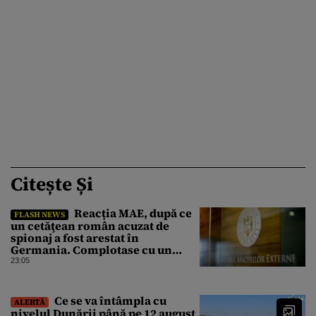
Citește Și
Reacția MAE, după ce
FLASH NEWS
un cetăţean român acuzat de
spionaj a fost arestat în
Germania. Complotase cu un
ucrainean ca să asasineze un
23:05
producător de drone
Ce se va întâmpla cu
ALERTĂ
nivelul Dunării până pe 12 august