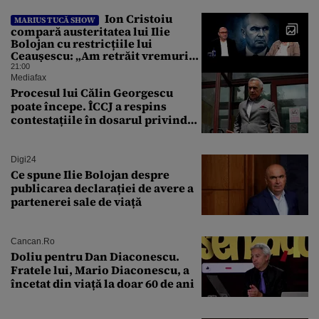
Ion Cristoiu
MARIUS TUCĂ SHOW
compară austeritatea lui Ilie
Bolojan cu restricțiile lui
Ceaușescu: „Am retrăit vremurile
tinereții”
21:00
Mediafax
Procesul lui Călin Georgescu
poate începe. ÎCCJ a respins
contestațiile în dosarul privind
lovitura de stat
Digi24
Ce spune Ilie Bolojan despre
publicarea declarației de avere a
partenerei sale de viață
Cancan.ro
Doliu pentru Dan Diaconescu.
Fratele lui, Mario Diaconescu, a
încetat din viață la doar 60 de ani