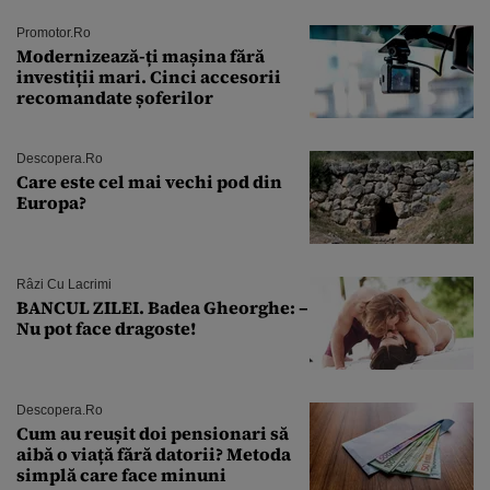
Promotor.ro
Modernizează-ți mașina fără
investiții mari. Cinci accesorii
recomandate șoferilor
Descopera.ro
Care este cel mai vechi pod din
Europa?
Râzi Cu Lacrimi
BANCUL ZILEI. Badea Gheorghe: –
Nu pot face dragoste!
Descopera.ro
Cum au reușit doi pensionari să
aibă o viață fără datorii? Metoda
simplă care face minuni