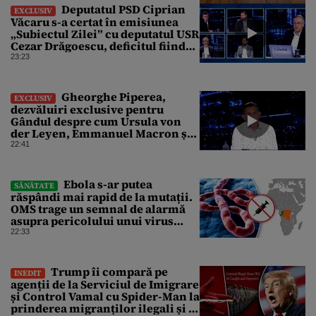
Deputatul PSD Ciprian
EXCLUSIV
Văcaru s-a certat în emisiunea
„Subiectul Zilei” cu deputatul USR
Cezar Drăgoescu, deficitul fiind
motivul scandalului
23:23
Gheorghe Piperea,
EXCLUSIV
dezvăluiri exclusive pentru
Gândul despre cum Ursula von
der Leyen, Emmanuel Macron și
Zelenski plănuiesc pe Signal să îl
22:41
pună „la respect” pe Trump
Ebola s-ar putea
SĂNĂTATE
răspândi mai rapid de la mutații.
OMS trage un semnal de alarmă
asupra pericolului unui virus
pentru care nu există vaccin
22:33
Trump îi compară pe
INEDIT
agenții de la Serviciul de Imigrare
și Control Vamal cu Spider-Man la
prinderea migranților ilegali și a