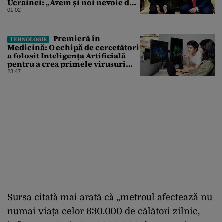
Ucrainei: „Avem și noi nevoie de
rachete”
01:02
Premieră în
TEHNOLOGIE
Medicină: O echipă de cercetători
a folosit Inteligența Artificială
pentru a crea primele virusuri
sintetice la tratarea de E.coli
23:47
Sursa citată mai arată că „metroul afectează nu
numai viața celor 630.000 de călători zilnic,