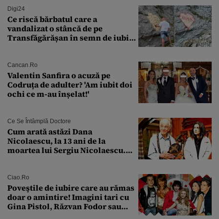
Digi24
Ce riscă bărbatul care a
vandalizat o stâncă de pe
Transfăgărășan în semn de iubire
față de „Anna”
Cancan.ro
Valentin Sanfira o acuză pe
Codruța de adulter? 'Am iubit doi
ochi ce m-au înșelat!'
Ce Se Întâmplă Doctore
Cum arată astăzi Dana
Nicolaescu, la 13 ani de la
moartea lui Sergiu Nicolaescu.
Transformarea care i-a surprins
pe toți
Ciao.ro
Poveştile de iubire care au rămas
doar o amintire! Imagini tari cu
Gina Pistol, Răzvan Fodor sau
Andra Măruţă şi foştii parteneri