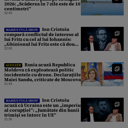
2026: „Scăderea în 7 zile este de 10
centimetri”
22:43
Ion Cristoiu
MARIUS TUCĂ SHOW
compară conflictul de interese al
lui Fritz cu cel al lui Iohannis:
„Ghinionul lui Fritz este că două
instanțe l-au declarat
22:00
incompatibil”
Rusia acuză Republica
ACUZAȚII
Moldova că exploatează politic
incidentele cu drone. Declarațiile
Maiei Sandu, criticate de Moscova
21:43
Ion Cristoiu
MARIUS TUCĂ SHOW
acuză că Ucraina este un „imperiu
al corupției”: „Jumătate din banii
trimiși se întorc în UE”
21:30