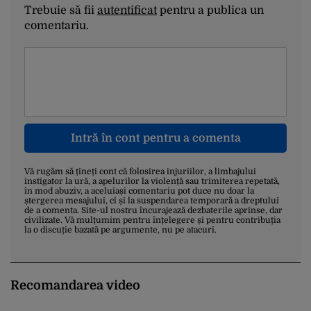
Trebuie să fii
autentificat
pentru a publica un
comentariu.
Intră în cont pentru a comenta
Vă rugăm să țineți cont că folosirea injuriilor, a limbajului
instigator la ură, a apelurilor la violență sau trimiterea repetată,
în mod abuziv, a aceluiași comentariu pot duce nu doar la
ștergerea mesajului, ci și la suspendarea temporară a dreptului
de a comenta. Site-ul nostru încurajează dezbaterile aprinse, dar
civilizate. Vă mulțumim pentru înțelegere și pentru contribuția
la o discuție bazată pe argumente, nu pe atacuri.
Recomandarea video