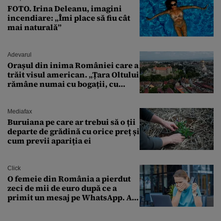
FOTO. Irina Deleanu, imagini
incendiare: „Îmi place să fiu cât
mai naturală”
Adevarul
Orașul din inima României care a
trăit visul american. „Țara Oltului
rămâne numai cu bogații, cu
babele, cu moșnegii și cu
sărăntocii”
Mediafax
Buruiana pe care ar trebui să o ții
departe de grădină cu orice preț și
cum previi apariția ei
Click
O femeie din România a pierdut
zeci de mii de euro după ce a
primit un mesaj pe WhatsApp. A
crezut că va moșteni 175.000 de
euro din Franța