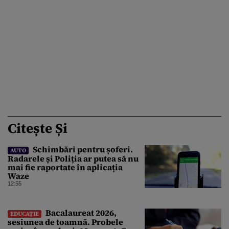
Citește Și
Schimbări pentru șoferi.
AUTO
Radarele și Poliția ar putea să nu
mai fie raportate în aplicația
Waze
12:55
Bacalaureat 2026,
EDUCAȚIE
sesiunea de toamnă. Probele