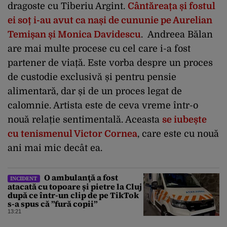
dragoste cu Tiberiu Argint.
Cântăreața și fostul
ei soț i-au avut ca nași de cununie pe Aurelian
Temișan și Monica Davidescu
. Andreea Bălan
are mai multe procese cu cel care i-a fost
partener de viață. Este vorba despre un proces
de custodie exclusivă și pentru pensie
alimentară, dar și de un proces legat de
calomnie. Artista este de ceva vreme într-o
nouă relație sentimentală. Aceasta
se iubește
cu tenismenul Victor Cornea
, care este cu nouă
ani mai mic decât ea.
O ambulanţă a fost
INCIDENT
atacată cu topoare și pietre la Cluj
după ce într-un clip de pe TikTok
s-a spus că ”fură copii”
13:21