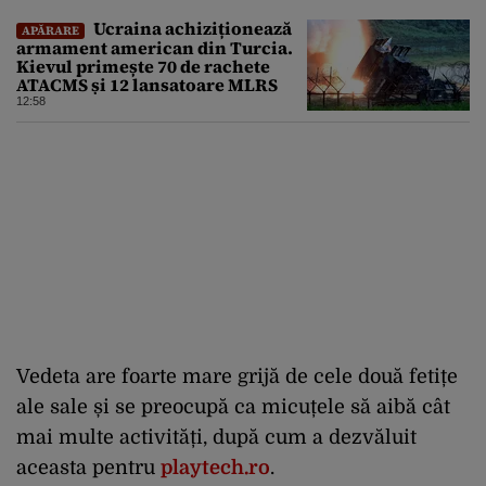
Ucraina achiziționează
APĂRARE
armament american din Turcia.
Kievul primește 70 de rachete
ATACMS și 12 lansatoare MLRS
12:58
Vedeta are foarte mare grijă de cele două fetițe
ale sale și se preocupă ca micuțele să aibă cât
mai multe activități, după cum a dezvăluit
aceasta pentru
playtech.ro
.