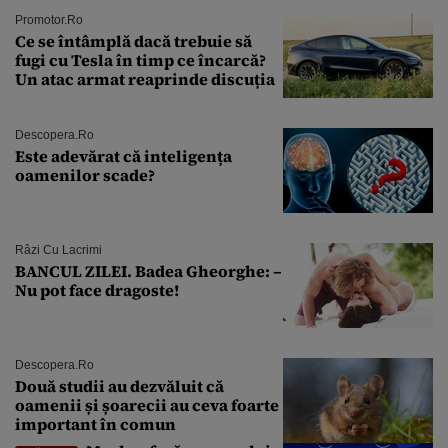
Promotor.ro
Ce se întâmplă dacă trebuie să
fugi cu Tesla în timp ce încarcă?
Un atac armat reaprinde discuția
Descopera.ro
Este adevărat că inteligența
oamenilor scade?
Râzi Cu Lacrimi
BANCUL ZILEI. Badea Gheorghe: –
Nu pot face dragoste!
Descopera.ro
Două studii au dezvăluit că
oamenii și șoarecii au ceva foarte
important în comun