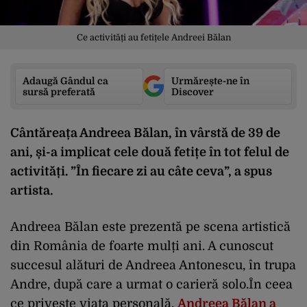
Ce activități au fetițele Andreei Bălan
Adaugă Gândul ca
Urmărește-ne în
sursă preferată
Discover
Cântăreața Andreea Bălan, în vârstă de 39 de
ani, și-a implicat cele două fetițe în tot felul de
activități. ”În fiecare zi au câte ceva”, a spus
artista.
Andreea Bălan este prezentă pe scena artistică
din România de foarte mulți ani. A cunoscut
succesul alături de Andreea Antonescu, în trupa
Andre, după care a urmat o carieră solo.În ceea
ce privește viața personală,
Andreea Bălan a