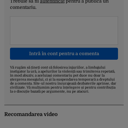
Trebuie să fii
autentificat
pentru a publica un
comentariu.
Intră în cont pentru a comenta
Vă rugăm să țineți cont că folosirea injuriilor, a limbajului
instigator la ură, a apelurilor la violență sau trimiterea repetată,
în mod abuziv, a aceluiași comentariu pot duce nu doar la
ștergerea mesajului, ci și la suspendarea temporară a dreptului
de a comenta. Site-ul nostru încurajează dezbaterile aprinse, dar
civilizate. Vă mulțumim pentru înțelegere și pentru contribuția
la o discuție bazată pe argumente, nu pe atacuri.
Recomandarea video