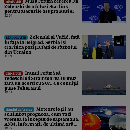
Musk refuză cererea lui
APĂRARE
Zelenski de a folosi Starlink
pentru atacurile asupra Rusiei
12:14
Zelenski și Vučić, față
DIPLOMAȚIE
în față la Belgrad. Serbia își
clarifică poziția față de războiul
din Ucraina
11:53
Iranul refuză să
TENSIUNI
redeschidă Strâmtoarea Ormuz
fără un acord cu SUA. Ce condiții
pune Teheranul
10:41
Meteorologii au
Gândul de Vreme
schimbat prognoza, cum va fi
vremea la început de săptămână.
ANM, informații de ultimă oră
pentru Gândul
10:29