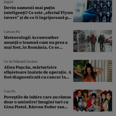
Digi24
Devin oamenii mai puțin
inteligenți? Ce este „efectul Flynn
invers” și de ce îi îngrijorează pe
cercetători
Cancan.ro
Meteorologii Accuweather
anunță o toamnă cum nu prea a
mai fost, în România. Ce se
întâmplă în septembrie,
octombrie și noiembrie 2026, în
București. Pe ce dată ninge
Ce Se Întâmplă Doctore
Alina Pușcău, mărturisire
sfâșietoare înainte de operație. A
fost diagnosticată cu cancer la
sân în metastază: „Este singurul
tratament care o să mă ajute să
îmi salvez viața”
Ciao.ro
Poveştile de iubire care au rămas
doar o amintire! Imagini tari cu
Gina Pistol, Răzvan Fodor sau
Andra Măruţă şi foştii parteneri