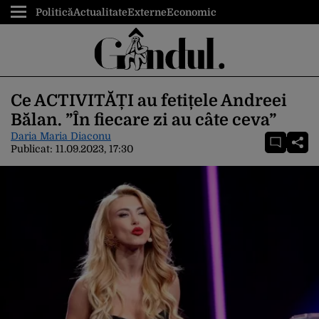
Politică
Actualitate
Externe
Economic
Ce ACTIVITĂȚI au fetițele Andreei
Bălan. ”În fiecare zi au câte ceva”
Daria Maria Diaconu
Publicat:
11.09.2023, 17:30