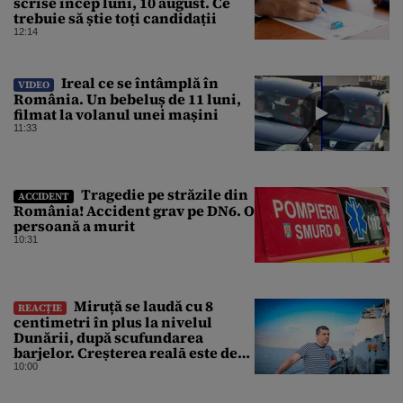
scrise încep luni, 10 august. Ce
trebuie să știe toți candidații
12:14
Ireal ce se întâmplă în
VIDEO
România. Un bebeluș de 11 luni,
filmat la volanul unei mașini
11:33
Tragedie pe străzile din
ACCIDENT
România! Accident grav pe DN6. O
persoană a murit
10:31
Miruță se laudă cu 8
REACȚIE
centimetri în plus la nivelul
Dunării, după scufundarea
barjelor. Creșterea realā este de
doar 4 centimetri
10:00