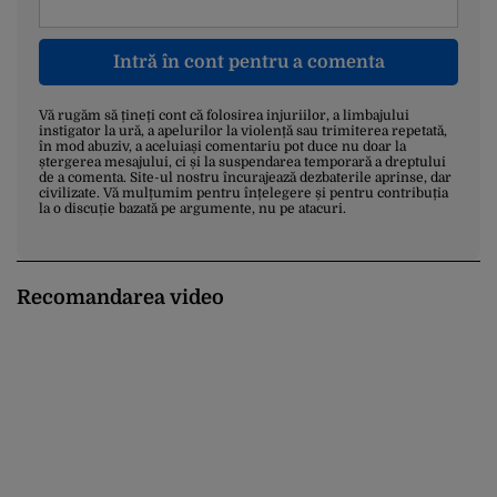
Intră în cont pentru a comenta
Vă rugăm să țineți cont că folosirea injuriilor, a limbajului
instigator la ură, a apelurilor la violență sau trimiterea repetată,
în mod abuziv, a aceluiași comentariu pot duce nu doar la
ștergerea mesajului, ci și la suspendarea temporară a dreptului
de a comenta. Site-ul nostru încurajează dezbaterile aprinse, dar
civilizate. Vă mulțumim pentru înțelegere și pentru contribuția
la o discuție bazată pe argumente, nu pe atacuri.
Recomandarea video