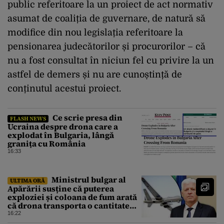
public referitoare la un proiect de act normativ
asumat de coaliția de guvernare, de natură să
modifice din nou legislația referitoare la
pensionarea judecătorilor și procurorilor – că
nu a fost consultat în niciun fel cu privire la un
astfel de demers și nu are cunoștință de
conținutul acestui proiect.
Ce scrie presa din
FLASH NEWS
Ucraina despre drona care a
explodat în Bulgaria, lângă
granița cu România
16:33
Ministrul bulgar al
ULTIMA ORĂ
Apărării susține că puterea
exploziei și coloana de fum arată
că drona transporta o cantitate
semnificativă de exploziv
16:22