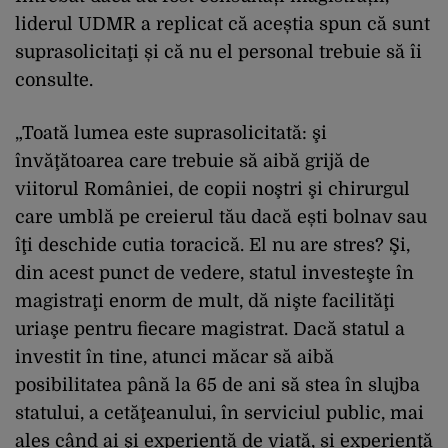
liderul UDMR a replicat că aceștia spun că sunt
suprasolicitaţi și că nu el personal trebuie să îi
consulte.
„Toată lumea este suprasolicitată: şi
învăţătoarea care trebuie să aibă grijă de
viitorul României, de copii noştri şi chirurgul
care umblă pe creierul tău dacă ești bolnav sau
îţi deschide cutia toracică. El nu are stres? Şi,
din acest punct de vedere, statul investeşte în
magistraţi enorm de mult, dă nişte facilităţi
uriaşe pentru fiecare magistrat. Dacă statul a
investit în tine, atunci măcar să aibă
posibilitatea până la 65 de ani să stea în slujba
statului, a cetăţeanului, în serviciul public, mai
ales când ai şi experiență de viață, și experienţă