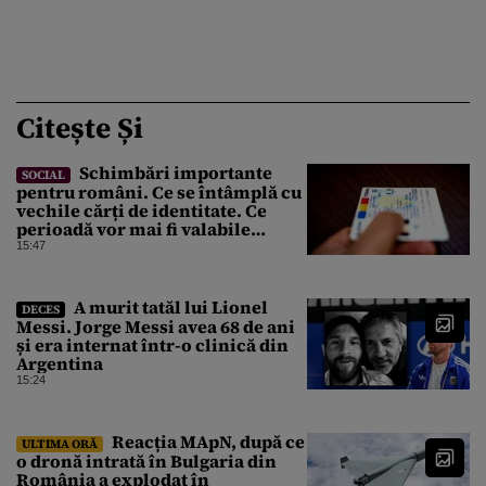
Citește Și
Schimbări importante
SOCIAL
pentru români. Ce se întâmplă cu
vechile cărți de identitate. Ce
perioadă vor mai fi valabile
buletinele clasice
15:47
A murit tatăl lui Lionel
DECES
Messi. Jorge Messi avea 68 de ani
și era internat într-o clinică din
Argentina
15:24
Reacția MApN, după ce
ULTIMA ORĂ
o dronă intrată în Bulgaria din
România a explodat în