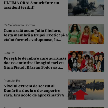
ULTIMA ORĂ! A murit într-un
accident teribil!
Ce Se Întâmplă Doctore
Cum arată acum Julia Chelaru,
fosta membră a trupei Exotic! Și-a
etalat formele voluptoase, la
aproape 50 de ani
Ciao.ro
Poveştile de iubire care au rămas
doar o amintire! Imagini tari cu
Gina Pistol, Răzvan Fodor sau
Andra Măruţă şi foştii parteneri
Promotor.ro
Nivelul extrem de scăzut al
Dunării a dus la o descoperire
rară. Era acolo de aproximativ 80
de ani