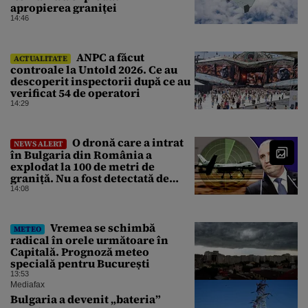
apropierea graniței
14:46
ANPC a făcut
ACTUALITATE
controale la Untold 2026. Ce au
descoperit inspectorii după ce au
verificat 54 de operatori
14:29
O dronă care a intrat
NEWS ALERT
în Bulgaria din România a
explodat la 100 de metri de
graniță. Nu a fost detectată de
radare. Reacția MApN
14:08
Vremea se schimbă
METEO
radical în orele următoare în
Capitală. Prognoză meteo
specială pentru București
13:53
Mediafax
Bulgaria a devenit „bateria”