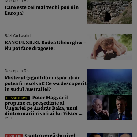
Descopera.ro
Care este cel mai vechi pod din
Europa?
Râzi Cu Lacrimi
BANCUL ZILEI. Badea Gheorghe: –
Nu pot face dragoste!
Descopera.ro
Misterul giganților dispăruți ar
putea fi rezolvat! Ce s-a descoperit
în sudul Australiei?
Peter Magyar îl
FLASH NEWS
propune ca președinte al
Ungariei pe András Baka, unul
dintre marii rivali ai lui Viktor
Orbán
16:11
Controversă de nivel
REACȚIE