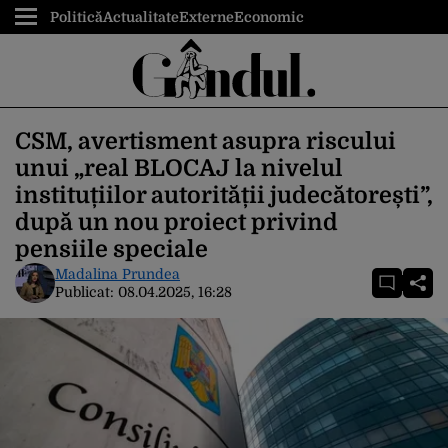
Politică
Actualitate
Externe
Economic
CSM, avertisment asupra riscului
unui „real BLOCAJ la nivelul
instituțiilor autorității judecătorești”,
după un nou proiect privind
pensiile speciale
Madalina Prundea
Publicat:
08.04.2025, 16:28