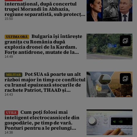
internațional, după concertul
trupei Morandi în Abhazia,
regiune separatistă, sub protecția
Rusiei
15:50
Bulgaria își întărește
ULTIMA ORĂ
granița cu România după
explozia dronei de la Kardam.
Forțe antidrone, mutate de la
frontiera cu Turcia
14:49
Pot SUA să poarte un alt
MILITAR
război major în timp ce conflictul
cu Iranul epuizează stocurile de
rachete Patriot, THAAD și
Tomahawk?
14:43
Cum poți folosi mai
UTILE
inteligent electrocasnicele din
gospodărie, pe timp de vară.
Ponturi pentru a le prelungi
durata de viață
14:38