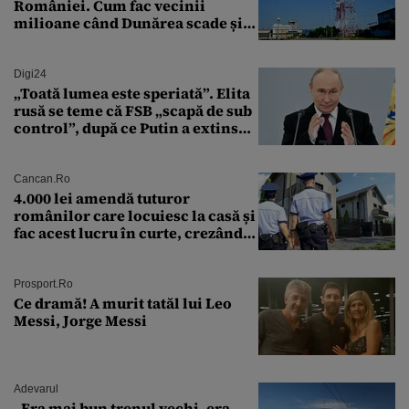
României. Cum fac vecinii
milioane când Dunărea scade și
Cernavodă produce puțin
Digi24
„Toată lumea este speriată”. Elita
rusă se teme că FSB „scapă de sub
control”, după ce Putin a extins
puterea serviciului
Cancan.ro
4.000 lei amendă tuturor
românilor care locuiesc la casă și
fac acest lucru în curte, crezând
că nu îi vede nimeni
Prosport.ro
Ce dramă! A murit tatăl lui Leo
Messi, Jorge Messi
Adevarul
„Era mai bun trenul vechi, era