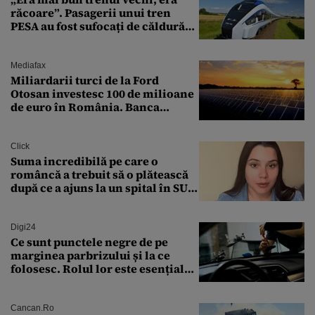
răcoare”. Pasagerii unui tren
PESA au fost sufocați de căldură
pe ruta București-Constanța
Mediafax
Miliardarii turci de la Ford
Otosan investesc 100 de milioane
de euro în România. Banca
Transilvania le acordă o
finanțare uriașă
Click
Suma incredibilă pe care o
româncă a trebuit să o plătească
după ce a ajuns la un spital în SUA:
„Asta este America”
Digi24
Ce sunt punctele negre de pe
marginea parbrizului și la ce
folosesc. Rolul lor este esențial
pentru siguranța mașinii
Cancan.ro