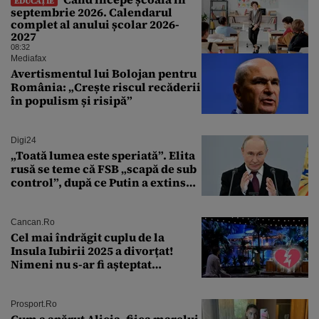
EDUCAȚIE
septembrie 2026. Calendarul
complet al anului școlar 2026-
2027
08:32
Mediafax
Avertismentul lui Bolojan pentru
România: „Crește riscul recăderii
în populism și risipă”
Digi24
„Toată lumea este speriată”. Elita
rusă se teme că FSB „scapă de sub
control”, după ce Putin a extins
puterea serviciului
Cancan.ro
Cel mai îndrăgit cuplu de la
Insula Iubirii 2025 a divorțat!
Nimeni nu s-ar fi așteptat
vreodată la așa ceva
Prosport.ro