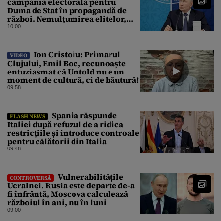
campania electorală pentru
Duma de Stat în propagandă de
război. Nemulțumirea elitelor,
tratată cu indiferență la Kremlin
10:00
Ion Cristoiu: Primarul
VIDEO
Clujului, Emil Boc, recunoaște
entuziasmat că Untold nu e un
moment de cultură, ci de băutură!
09:58
Spania răspunde
FLASH NEWS
Italiei după refuzul de a ridica
restricțiile și introduce controale
pentru călătorii din Italia
09:48
Vulnerabilitățile
CONTROVERSĂ
Ucrainei. Rusia este departe de-a
fi înfrântă, Moscova calculează
războiul în ani, nu în luni
09:00