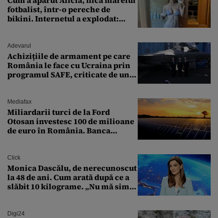
Cum a apărut Alicia, fiica marelui
fotbalist, într-o pereche de
bikini. Internetul a explodat:
„Zeiță superbă!”
Adevarul
Achizițiile de armament pe care
România le face cu Ucraina prin
programul SAFE, criticate de un
expert în securitate: „Nu știm ce
arme ne trebuie”
Mediafax
Miliardarii turci de la Ford
Otosan investesc 100 de milioane
de euro în România. Banca
Transilvania le acordă o
finanțare uriașă
Click
Monica Dascălu, de nerecunoscut
la 48 de ani. Cum arată după ce a
slăbit 10 kilograme. „Nu mă simt
bine în această perioadă”
Digi24