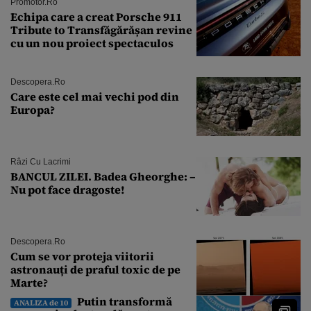
Promotor.ro
Echipa care a creat Porsche 911
Tribute to Transfăgărășan revine
cu un nou proiect spectaculos
Descopera.ro
Care este cel mai vechi pod din
Europa?
Râzi Cu Lacrimi
BANCUL ZILEI. Badea Gheorghe: –
Nu pot face dragoste!
Descopera.ro
Cum se vor proteja viitorii
astronauți de praful toxic de pe
Marte?
Putin transformă
ANALIZA de 10