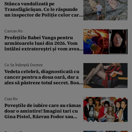
Stânca vandalizată pe
Transfăgărășan. Ce le răspunde
un inspector de Poliție celor care
întreabă: „Dar ce a făcut?”
Cancan.ro
Profețiile Babei Vanga pentru
următoarele luni din 2026. Vom
întâlni extratereștri și vom avea
un nou conflict global
Ce Se Întâmplă Doctore
Vedeta celebră, diagnosticată cu
cancer pentru a doua oară, dar a
ales să păstreze totul secret. Boala
a fost descoperită la un control de
rutină
Ciao.ro
Poveştile de iubire care au rămas
doar o amintire! Imagini tari cu
Gina Pistol, Răzvan Fodor sau
Andra Măruţă şi foştii parteneri