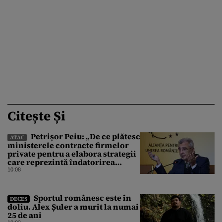
Citește Și
Petrișor Peiu: „De ce plătesc
ATAC
ministerele contracte firmelor
private pentru a elabora strategii
care reprezintă îndatorirea
angajaților din minister?”
10:08
Sportul românesc este în
DECES
doliu. Alex Șuler a murit la numai
25 de ani