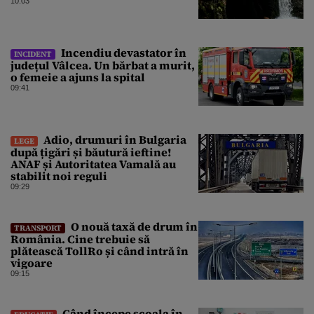
10:03
Incendiu devastator în
INCIDENT
județul Vâlcea. Un bărbat a murit,
o femeie a ajuns la spital
09:41
Adio, drumuri în Bulgaria
LEGE
după țigări și băutură ieftine!
ANAF și Autoritatea Vamală au
stabilit noi reguli
09:29
O nouă taxă de drum în
TRANSPORT
România. Cine trebuie să
plătească TollRo și când intră în
vigoare
09:15
Când începe școala în