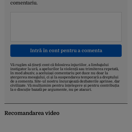
comentariu.
Intră în cont pentru a comenta
Vă rugăm să țineți cont că folosirea injuriilor, a limbajului
instigator la ură, a apelurilor la violență sau trimiterea repetată,
în mod abuziv, a aceluiași comentariu pot duce nu doar la
ștergerea mesajului, ci și la suspendarea temporară a dreptului
de a comenta. Site-ul nostru încurajează dezbaterile aprinse, dar
civilizate. Vă mulțumim pentru înțelegere și pentru contribuția
la o discuție bazată pe argumente, nu pe atacuri.
Recomandarea video