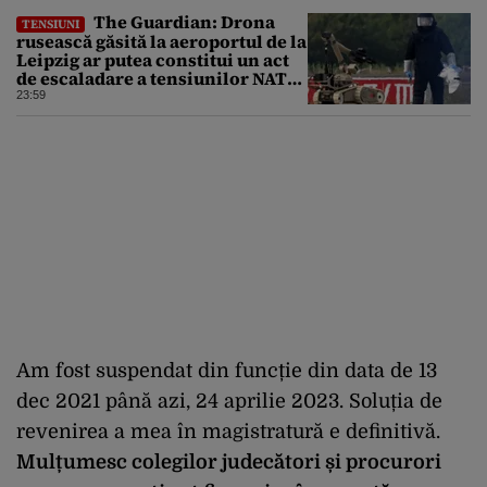
The Guardian: Drona
TENSIUNI
rusească găsită la aeroportul de la
Leipzig ar putea constitui un act
de escaladare a tensiunilor NATO-
Rusia
23:59
Am fost suspendat din funcție din data de 13
dec 2021 până azi, 24 aprilie 2023. Soluția de
revenirea a mea în magistratură e definitivă.
Mulțumesc colegilor judecători și procurori