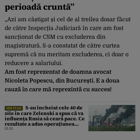
perioadă cruntă”
„Azi am câștigat și cel de al treilea dosar făcut
de către Inspecția Judiciară în care am fost
sancționat de CSM cu excluderea din
magistratură. S-a constatat de către curtea
supremă că nu meritam excluderea, ci doar o
reducere a salariului.
Am fost reprezentat de doamna avocat
Nicoleta Popescu, din București. E a doua
cauză în care mă reprezintă cu succes!
S-au încheiat cele 40 de
MILITAR
zile în care Zelenski a spus că va
influența Rusia să ceară pace. Ce
rezultate a adus operațiunea
Kievului
01:01