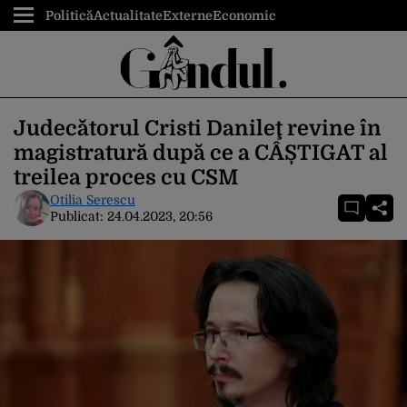
Politică
Actualitate
Externe
Economic
Judecătorul Cristi Danileţ revine în
magistratură după ce a CÂȘTIGAT al
treilea proces cu CSM
Otilia Serescu
Publicat:
24.04.2023, 20:56