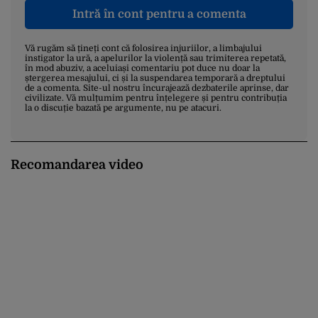
Intră în cont pentru a comenta
Vă rugăm să țineți cont că folosirea injuriilor, a limbajului
instigator la ură, a apelurilor la violență sau trimiterea repetată,
în mod abuziv, a aceluiași comentariu pot duce nu doar la
ștergerea mesajului, ci și la suspendarea temporară a dreptului
de a comenta. Site-ul nostru încurajează dezbaterile aprinse, dar
civilizate. Vă mulțumim pentru înțelegere și pentru contribuția
la o discuție bazată pe argumente, nu pe atacuri.
Recomandarea video