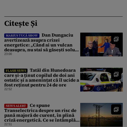
Citește Și
Dan Dungaciu
MARIUS TUCĂ SHOW
avertizează asupra crizei
energetice: „Când ai un vulcan
deasupra, nu stai să găsești soluții
cu leucoplast”
23:00
Tatăl din Hunedoara
FLASH NEWS
care și-a ținut copilul de doi ani
ostatic și a amenințat că îl ucide a
fost reținut pentru 24 de ore
22:52
Ce spune
NEWS ALERT
Transelectrica despre un risc de
pană majoră de curent, în plină
criză energetică. Ce se întâmplă
cu Sistemul Electroenergetic
22:51