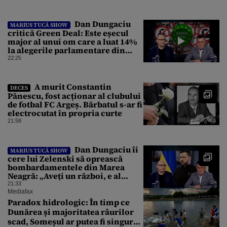
Național
Dan Dungaciu
MARIUS TUCĂ SHOW
critică Green Deal: Este eșecul
major al unui om care a luat 14%
la alegerile parlamentare din
Olanda
22:25
A murit Constantin
DECES
Pănescu, fost acționar al clubului
de fotbal FC Argeș. Bărbatul s-ar fi
electrocutat în propria curte
21:58
Dan Dungaciu îi
MARIUS TUCĂ SHOW
cere lui Zelenski să oprească
bombardamentele din Marea
Neagră: „Aveți un război, e al
vostru, dar lăsați restul să
21:33
circule”
Mediafax
Paradox hidrologic: În timp ce
Dunărea și majoritatea râurilor
scad, Someșul ar putea fi singurul