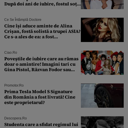
După doi ani de iubire, fostul soț
al Antoniei se pregătește de nuntă
Ce Se Întâmplă Doctore
Cine își aduce aminte de Alina
Crișan, fostă solistă a trupei ASIA?
Ce s-a ales de ea: a fost
condamnată la închisoare cu
suspendare. Ce acuzații i se aduc
Ciao.ro
Poveştile de iubire care au rămas
doar o amintire! Imagini tari cu
Gina Pistol, Răzvan Fodor sau
Andra Măruţă şi foştii parteneri
Promotor.ro
Prima Tesla Model S Signature
din România a fost livrată! Cine
este proprietarul?
Descopera.ro
Studenta care a sfidat regimul lui