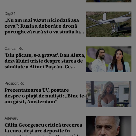
mare râu cu debite în creștere
Digi24
„Nu am mai văzut niciodată așa
ceva”: Rusia a doborât o dronă
portugheză rară și o va studia la
un institut de cercetare
Cancan.ro
'Din păcate, s-a gravat'. Dan Alexa,
dezvăluiri triste despre starea de
sănătate a Alinei Pușcău. Ce
discuție au avut cu două zile în
urmă
Prosport.ro
Prezentatoarea TV, postare
despre o plajă de nudiști: „Bine te-
am găsit, Amsterdam”
Adevarul
Călin Georgescu critică trecerea
la euro, deși are depozite în