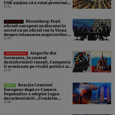
USR susține că a votat proiectul
cu amendamentele PSD pentru a
22:31
nu bloca un jalon PNRR
Bloomberg: Foști
DEZVĂLUIRI
oficiali europeni au discutat în
secret cu un oficial rus la Viena
despre relansarea negocierilor
de pace dintre Ucraina și Rusia
22:24
Alegerile din
CONTROVERSĂ
Germania, în centrul
dezinformării rusești. Campania
îi urmărește pe rivalii politici ai
partidului de extremă dreapta
22:10
AfD
Reacția Comisiei
MEDIU
Europene după ce Camera
Deputaților a adoptat Legea
decarbonizării: „Urmărim
evoluția”
21:58