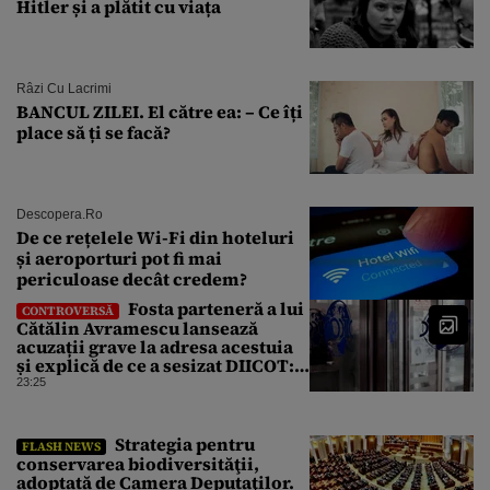
Hitler și a plătit cu viața
Râzi Cu Lacrimi
BANCUL ZILEI. El către ea: – Ce îți
place să ți se facă?
Descopera.ro
De ce rețelele Wi-Fi din hoteluri
și aeroporturi pot fi mai
periculoase decât credem?
Fosta parteneră a lui
CONTROVERSĂ
Cătălin Avramescu lansează
acuzații grave la adresa acestuia
și explică de ce a sesizat DIICOT:
„Făcea baie complet dezbrăcat cu
23:25
copiii”. Fostul consilier
prezidențial respinge acuzațiile
Strategia pentru
FLASH NEWS
conservarea biodiversităţii,
adoptată de Camera Deputaţilor.