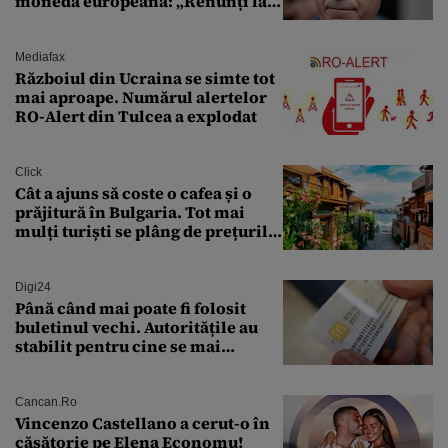
moneda europeană: „Renunți la
leu, renunți la suveranitate”
Mediafax
Războiul din Ucraina se simte tot
mai aproape. Numărul alertelor
RO-Alert din Tulcea a explodat
Click
Cât a ajuns să coste o cafea și o
prăjitură în Bulgaria. Tot mai
mulți turiști se plâng de prețurile
ridicate
Digi24
Până când mai poate fi folosit
buletinul vechi. Autoritățile au
stabilit pentru cine se mai
eliberează cartea de identitate
model 1997
Cancan.ro
Vincenzo Castellano a cerut-o în
căsătorie pe Elena Economu!